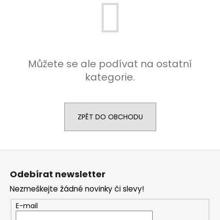
a
j
í
t
?
Můžete se ale podívat na ostatní
kategorie.
HLEDAT
ZPĚT DO OBCHODU
Z
D
á
o
Odebírat newsletter
p
p
o
Nezmeškejte žádné novinky či slevy!
a
r
t
E-mail
u
í