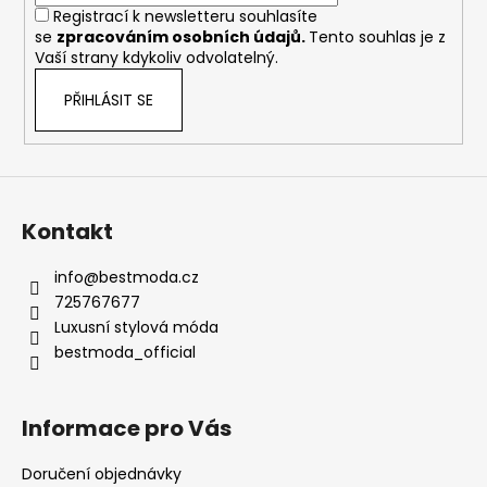
č
Registrací k newsletteru souhlasíte
u
se
zpracováním osobních údajů
.
Tento souhlas je z
j
Vaší strany kdykoliv odvolatelný.
e
m
PŘIHLÁSIT SE
e
RŮŽOVÉ
LEHKÉ
LETNÍ
Kontakt
SPOLEČENSKÉ
ŠATY
info
@
bestmoda.cz
LEJLA
-
725767677
ELEGANTNÍ
Luxusní stylová móda
ŠATY
NA
bestmoda_official
SVATBU
1
290
Informace pro Vás
Kč
Doručení objednávky