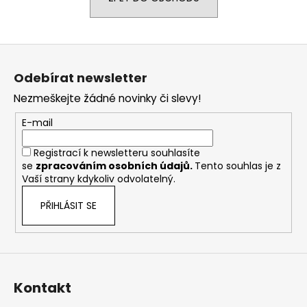
a
j
Z
í
á
t
Odebírat newsletter
p
?
Nezmeškejte žádné novinky či slevy!
a
t
E-mail
í
Registrací k newsletteru souhlasíte
HLEDAT
se
zpracováním osobních údajů
.
Tento souhlas je z
Vaší strany kdykoliv odvolatelný.
PŘIHLÁSIT SE
D
o
p
o
r
Kontakt
u