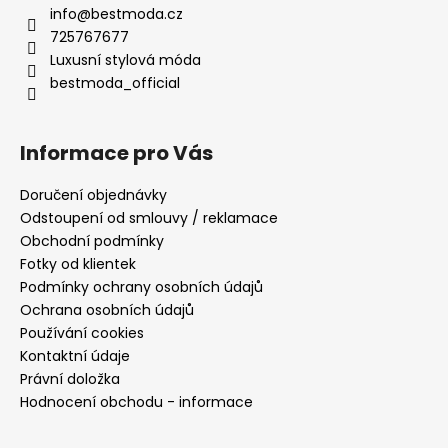
č
info
@
bestmoda.cz
u
725767677
j
Luxusní stylová móda
e
bestmoda_official
m
e
Informace pro Vás
MODRÉ
KOKTEJLOVÉ
Doručení objednávky
ŠATY
Odstoupení od smlouvy / reklamace
EVA
LOLA
Obchodní podmínky
Fotky od klientek
1
290
Podmínky ochrany osobních údajů
Kč
Ochrana osobních údajů
Používání cookies
Kontaktní údaje
Právní doložka
Hodnocení obchodu - informace