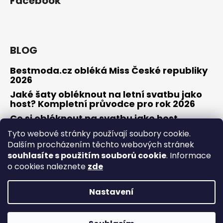
Facebook
BLOG
Bestmoda.cz obléká Miss České republiky
2026
Jaké šaty obléknout na letní svatbu jako
host? Kompletní průvodce pro rok 2026
Co si obléknout na svatbu jako host
Tyto webové stránky používají soubory cookie.
Dalším procházením těchto webových stránek
souhlasíte s použitím souborů cookie
. Informace
Osobní konzultace / zkouška šatů
Obchodní podmínky
o cookies naleznete
zde
Odstoupení od smlouvy / reklamace
Kontakty
Nastavení
Vytvořil Shoptet
Copyright 2026
Bestmoda
. Všechna práva vyhrazena.
20% sleva s kódem bestmoda20 na online objednávky do