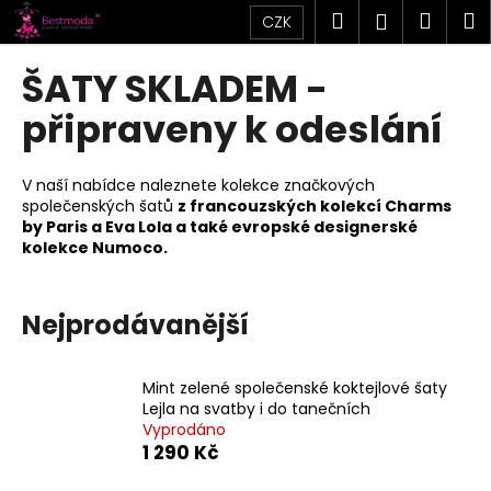
K
Přejít
Hledat
Náku
M
Přihlášen
CZK
na
o
obsah
Zpět
Zpět
košík
š
ŠATY SKLADEM -
í
C
připraveny k odeslání
k
o
p
V naší nabídce naleznete kolekce značkových
o
společenských šatů
z francouzských kolekcí Charms
by Paris a Eva Lola a také evropské designerské
t
kolekce Numoco.
ř
e
b
Nejprodávanější
u
j
Mint zelené společenské koktejlové šaty
e
Lejla na svatby i do tanečních
t
Vyprodáno
1 290 Kč
e
n