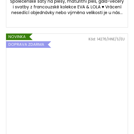
Společenské šaty na plesy, maturitní ples, gala-večery
i svatby z francouzské kolekce EVA & LOLA ♥ Vrácení
nesedící objednávky nebo výměna velikosti je u nás...
NOVINKA
Kód:
14276/HNE/S/EU
DOPRAVA ZDARMA