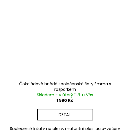
Čokoládově hnědé společenské šaty Emma s
rozparkem
Skladem - v úterý 11.8. u Vás
1 990 Kč
DETAIL
Společenské šaty na plesy, maturitní ples, gala-večery