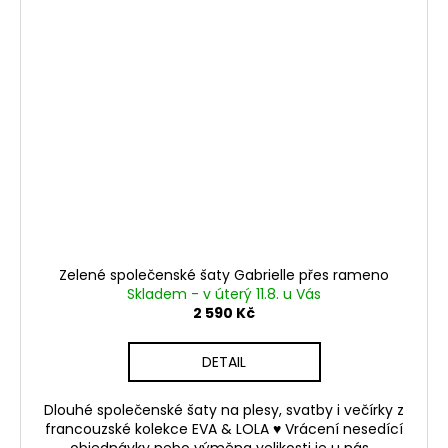
Zelené společenské šaty Gabrielle přes rameno
Skladem - v úterý 11.8. u Vás
2 590 Kč
DETAIL
Dlouhé společenské šaty na plesy, svatby i večírky z
francouzské kolekce EVA & LOLA ♥ Vrácení nesedící
objednávky nebo výměna velikosti je u nás...