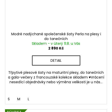
Modré nadýchané společenské šaty Perla na plesy i
do tanečních
Skladem - v úterý 11.8. u Vás
2 890 Kč
DETAIL
Třpytivé plesové šaty na maturitní plesy, do tanečních
a gala-večery z francouzské kolekce skladem ♥Vrácení
nesedící objednávky nebo výměna velikosti je u nás...
S
M
L
NOVINKA