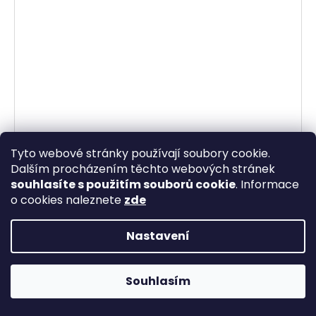
Tyto webové stránky používají soubory cookie.
Dalším procházením těchto webových stránek
souhlasíte s použitím souborů cookie
. Informace
o cookies naleznete
zde
Čokoládově hnědé třpytivé společenské šaty Karina
Vyprodáno
Nastavení
2 190 Kč
DETAIL
20% sleva s kódem bestmoda20 na online objednávky do
Souhlasím
půlnoci 7.8. Doručení objednávky po ČR ZDARMA ♥
Společenské šaty na plesy, gala-večery i svatby z