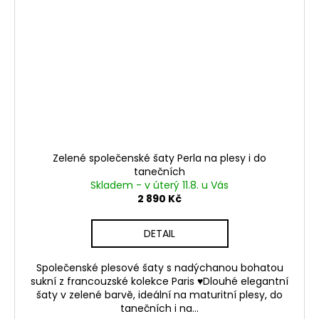
Zelené společenské šaty Perla na plesy i do
tanečních
Skladem - v úterý 11.8. u Vás
2 890 Kč
DETAIL
Společenské plesové šaty s nadýchanou bohatou
sukní z francouzské kolekce Paris ♥Dlouhé elegantní
šaty v zelené barvě, ideální na maturitní plesy, do
tanečních i na...