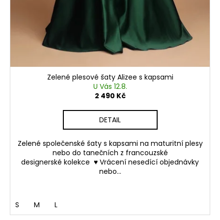
Zelené plesové šaty Alizee s kapsami
U Vás 12.8.
2 490 Kč
DETAIL
Zelené společenské šaty s kapsami na maturitní plesy
nebo do tanečních z francouzské
designerské kolekce ♥ Vrácení nesedící objednávky
nebo...
S
M
L