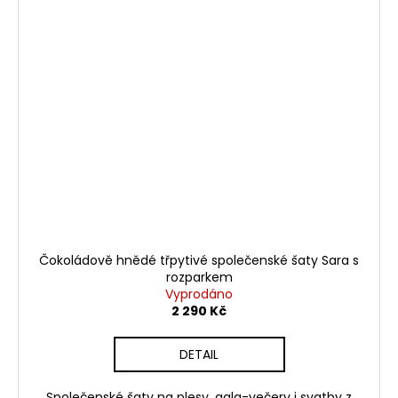
Čokoládově hnědé třpytivé společenské šaty Sara s
rozparkem
Vyprodáno
2 290 Kč
DETAIL
Společenské šaty na plesy, gala-večery i svatby z