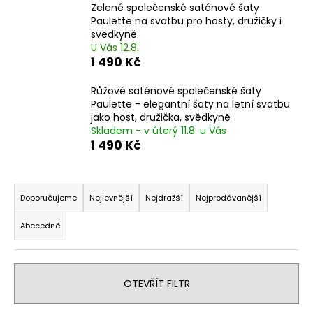
Zelené společenské saténové šaty
a
Paulette na svatbu pro hosty, družičky i
j
svědkyně
U Vás 12.8.
í
1 490 Kč
t
?
Růžové saténové společenské šaty
Paulette - elegantní šaty na letní svatbu
jako host, družička, svědkyně
Skladem - v úterý 11.8. u Vás
1 490 Kč
HLEDAT
Ř
a
Doporučujeme
Nejlevnější
Nejdražší
Nejprodávanější
z
D
Abecedně
e
o
n
p
o
í
r
OTEVŘÍT FILTR
p
u
r