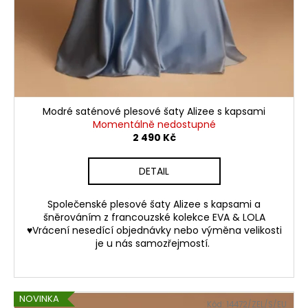
Modré saténové plesové šaty Alizee s kapsami
Momentálně nedostupné
2 490 Kč
DETAIL
Společenské plesové šaty Alizee s kapsami a
šněrováním z francouzské kolekce EVA & LOLA
♥Vrácení nesedící objednávky nebo výměna velikosti
je u nás samozřejmostí.
NOVINKA
Kód:
14472/ZEL/S/EU