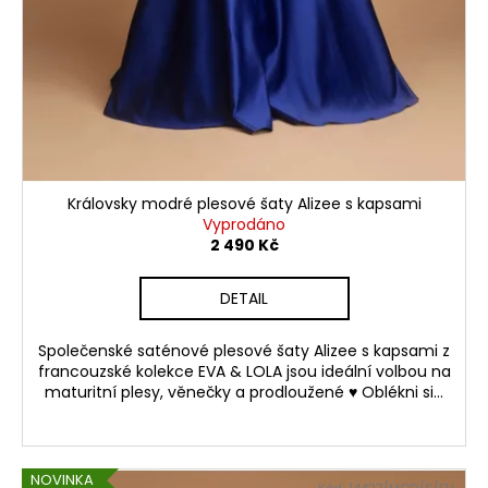
Královsky modré plesové šaty Alizee s kapsami
Vyprodáno
2 490 Kč
DETAIL
Společenské saténové plesové šaty Alizee s kapsami z
francouzské kolekce EVA & LOLA jsou ideální volbou na
maturitní plesy, věnečky a prodloužené ♥ Oblékni si...
NOVINKA