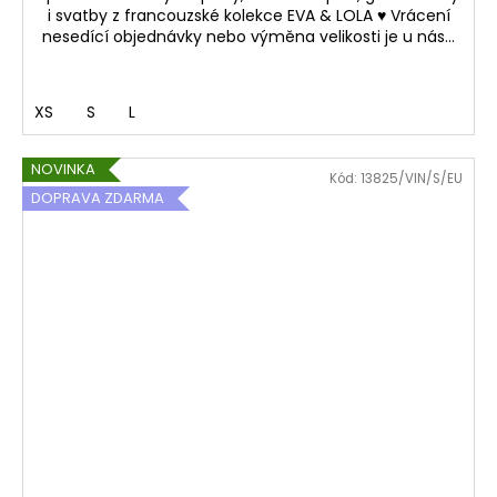
i svatby z francouzské kolekce EVA & LOLA ♥ Vrácení
nesedící objednávky nebo výměna velikosti je u nás...
XS
S
L
NOVINKA
Kód:
13825/VIN/S/EU
DOPRAVA ZDARMA