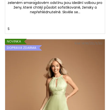
zeleném smaragdovém odstínu jsou ideální volbou pro
ženy, které chtějí působit sofistikovaně, žensky a
nepřehlédnutelně. Skvěle se...
S
NOVINKA
Kód:
14741/ZEL/S/EU
DOPRAVA ZDARMA