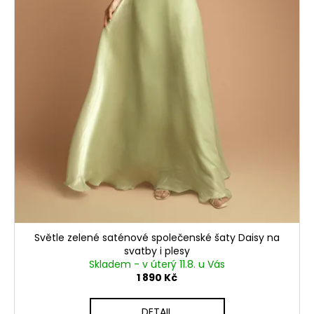
Světle zelené saténové společenské šaty Daisy na
svatby i plesy
Skladem - v úterý 11.8. u Vás
1 890 Kč
DETAIL