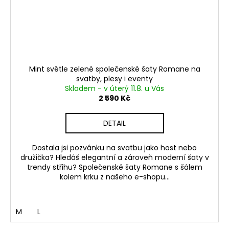
Mint světle zelené společenské šaty Romane na
svatby, plesy i eventy
Skladem - v úterý 11.8. u Vás
2 590 Kč
DETAIL
Dostala jsi pozvánku na svatbu jako host nebo
družička? Hledáš elegantní a zároveň moderní šaty v
trendy střihu? Společenské šaty Romane s šálem
kolem krku z našeho e-shopu...
M
L