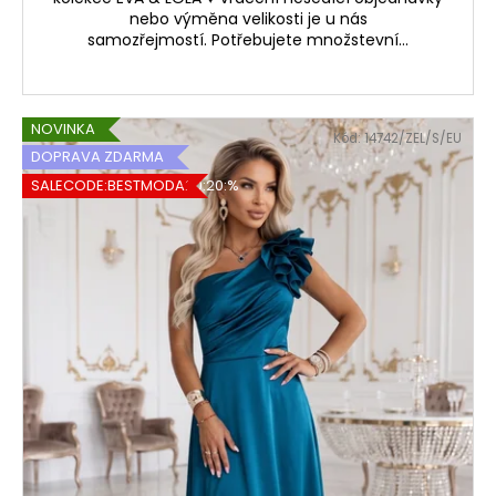
nebo výměna velikosti je u nás
samozřejmostí. Potřebujete množstevní...
NOVINKA
Kód:
14742/ZEL/S/EU
DOPRAVA ZDARMA
SALECODE:BESTMODA20:20:%