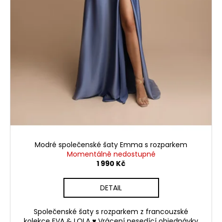
Modré společenské šaty Emma s rozparkem
Momentálně nedostupné
1 990 Kč
DETAIL
Společenské šaty s rozparkem z francouzské
kolekce EVA & LOLA ♥ Vrácení nesedící objednávky