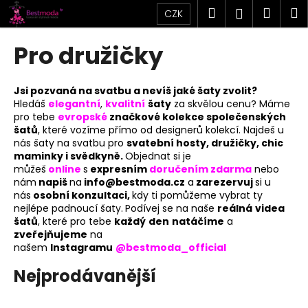
K
Přejít
Hledat
Náku
M
Přihlášen
CZK
na
o
obsah
Zpět
Zpět
košík
š
Pro družičky
í
C
k
o
Jsi pozvaná na svatbu a nevíš jaké šaty zvolit?
Hledáš
elegantní
,
kvalitní
šaty
za skvělou cenu? Máme
p
pro tebe
evropské
značkové kolekce společenských
o
šatů
, které vozíme přímo od designerů kolekcí. Najdeš u
t
nás šaty na svatbu pro
svatební hosty, družičky, chic
maminky i svědkyně.
Objednat si je
ř
můžeš
online
s
expresním
doručením zdarma
nebo
e
nám
napiš
na
info@bestmoda.cz
a
zarezervuj
si u
nás
osobní konzultaci,
kdy ti pomůžeme vybrat ty
b
nejlépe padnoucí šaty.
Podívej se na naše
reálná
videa
u
šatů
, které pro tebe
každý
den
natáčíme
a
j
zveřejňujeme
na
našem
Instagramu
@bestmoda_official
e
t
Nejprodávanější
e
n