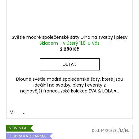
Světle modré společenské šaty Dina na svatby i plesy
Skladem - v úterý 11.8. u Vás
2 290 Kč
DETAIL
Dlouhé světle modré společenské šaty, které jsou
ideální na svatby, plesy i eventy z
nejnovější francouzské kolekce EVA & LOLA ♥...
M
L
NOVINKA
Kód:
14726/ZEL/M/EU
DOPRAVA ZDARMA