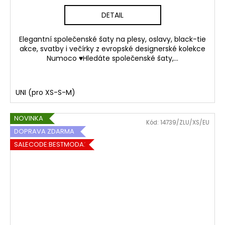
DETAIL
Elegantní společenské šaty na plesy, oslavy, black-tie
akce, svatby i večírky z evropské designerské kolekce
Numoco ♥Hledáte společenské šaty,...
UNI (pro XS-S-M)
NOVINKA
Kód:
14739/ZLU/XS/EU
DOPRAVA ZDARMA
SALECODE:BESTMODA20:20:%