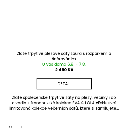
Zlaté třpytivé plesové šaty Laura s rozparkem a
šněrováním
U Vás doma 6.8. - 7.8.
2 490 Kč
DETAIL
Zlaté společenské třpytivé šaty na plesy, večírky i do
divadla z francouzské kolekce EVA & LOLA ♥Exkluzivní
limitovaná kolekce večerních šatů, které si zamilujete...
M
L