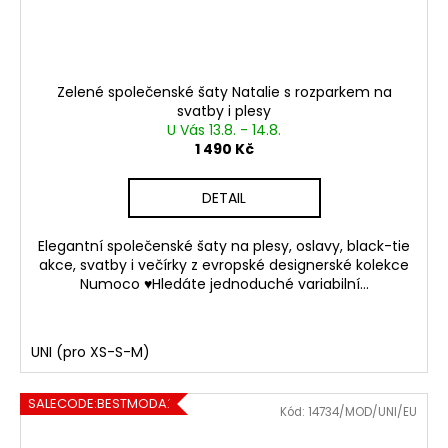
Zelené společenské šaty Natalie s rozparkem na
svatby i plesy
U Vás 13.8. - 14.8.
1 490 Kč
DETAIL
Elegantní společenské šaty na plesy, oslavy, black-tie
akce, svatby i večírky z evropské designerské kolekce
Numoco ♥Hledáte jednoduché variabilní...
UNI (pro XS-S-M)
SALECODE:BESTMODA20:20:%
Kód:
14734/MOD/UNI/EU