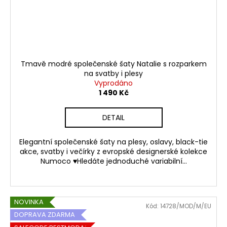
Tmavě modré společenské šaty Natalie s rozparkem
na svatby i plesy
Vyprodáno
1 490 Kč
DETAIL
Elegantní společenské šaty na plesy, oslavy, black-tie
akce, svatby i večírky z evropské designerské kolekce
Numoco ♥Hledáte jednoduché variabilní...
NOVINKA
Kód:
14728/MOD/M/EU
DOPRAVA ZDARMA