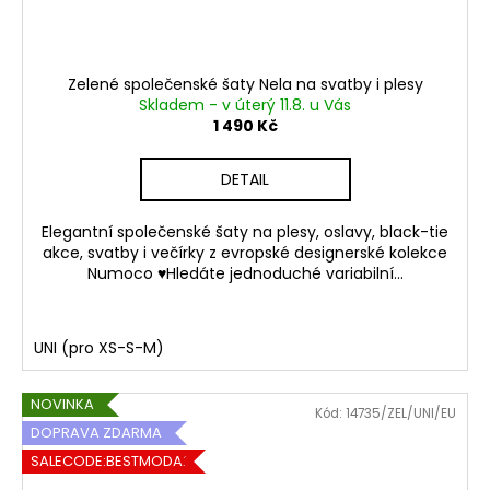
Zelené společenské šaty Nela na svatby i plesy
Skladem - v úterý 11.8. u Vás
1 490 Kč
DETAIL
Elegantní společenské šaty na plesy, oslavy, black-tie
akce, svatby i večírky z evropské designerské kolekce
Numoco ♥Hledáte jednoduché variabilní...
UNI (pro XS-S-M)
NOVINKA
Kód:
14735/ZEL/UNI/EU
DOPRAVA ZDARMA
SALECODE:BESTMODA20:20:%