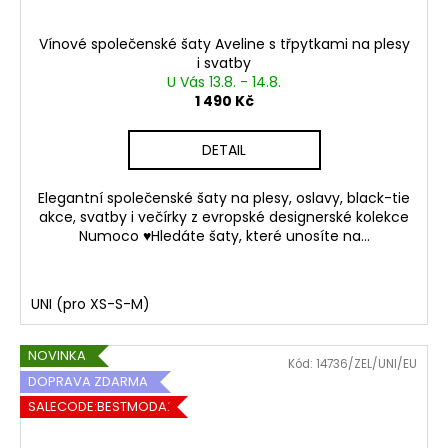
Vínové společenské šaty Aveline s třpytkami na plesy
i svatby
U Vás 13.8. - 14.8.
1 490 Kč
DETAIL
Elegantní společenské šaty na plesy, oslavy, black-tie
akce, svatby i večírky z evropské designerské kolekce
Numoco ♥Hledáte šaty, které unosíte na...
UNI (pro XS-S-M)
NOVINKA
Kód:
14736/ZEL/UNI/EU
DOPRAVA ZDARMA
SALECODE:BESTMODA20:20:%