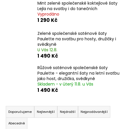
Mint zelené společenské koktejlové šaty
a
Lejla na svatby i do tanečních
j
Vyprodáno
1 290 Kč
í
t
Zelené společenské saténové šaty
?
Paulette na svatbu pro hosty, družičky i
svědkyně
U Vás 12.8.
1 490 Kč
HLEDAT
Růžové saténové společenské šaty
Paulette - elegantní šaty na letní svatbu
jako host, družička, svědkyně
Skladem - v úterý 11.8. u Vás
1 490 Kč
D
o
p
Ř
o
a
Doporučujeme
Nejlevnější
Nejdražší
Nejprodávanější
r
z
u
Abecedně
e