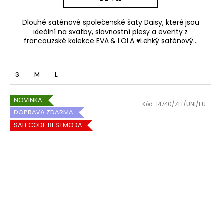
Dlouhé saténové společenské šaty Daisy, které jsou
ideální na svatby, slavnostní plesy a eventy z
francouzské kolekce EVA & LOLA ♥Lehký saténový...
S
M
L
NOVINKA
Kód:
14740/ZEL/UNI/EU
DOPRAVA ZDARMA
SALECODE:BESTMODA20:20:%