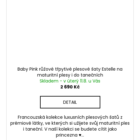
Baby Pink růžové třpytivé plesové šaty Estelle na
maturitní plesy i do tanečních
Skladem - v úterý 11.8. u Vás
2 690 Kč
DETAIL
Francouzská kolekce luxusních plesových šatů z
prémiové látky, ve kterých si užijete svůj maturitní ples
i taneční. V naší kolekci se budete cítit jako
princezna ♥...