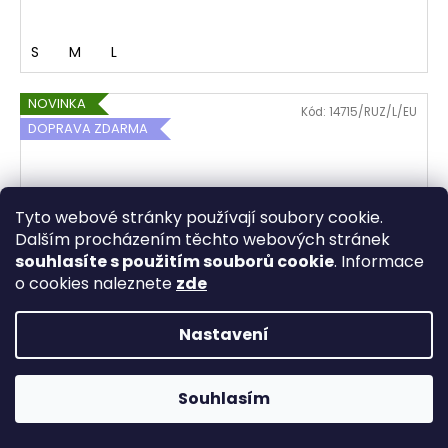
S
M
L
NOVINKA
Kód:
14715/RUZ/L/EU
DOPRAVA ZDARMA
Tyto webové stránky používají soubory cookie.
Dalším procházením těchto webových stránek
souhlasíte s použitím souborů cookie
. Informace
o cookies naleznete
zde
Nastavení
20% sleva s kódem bestmoda20 na online objednávky do
Souhlasím
půlnoci 7.8. Doručení objednávky po ČR ZDARMA ♥