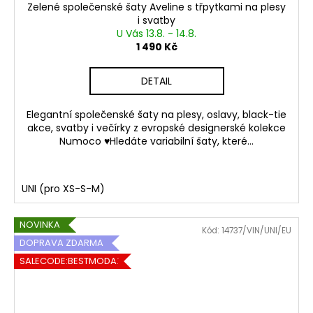
Zelené společenské šaty Aveline s třpytkami na plesy
i svatby
U Vás 13.8. - 14.8.
1 490 Kč
DETAIL
Elegantní společenské šaty na plesy, oslavy, black-tie
akce, svatby i večírky z evropské designerské kolekce
Numoco ♥Hledáte variabilní šaty, které...
UNI (pro XS-S-M)
NOVINKA
Kód:
14737/VIN/UNI/EU
DOPRAVA ZDARMA
SALECODE:BESTMODA20:20:%