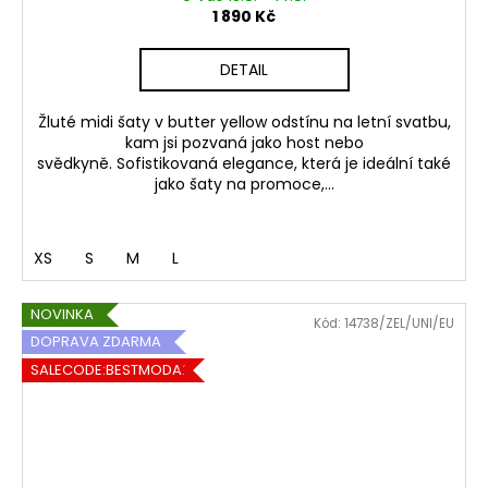
1 890 Kč
DETAIL
Žluté midi šaty v butter yellow odstínu na letní svatbu,
kam jsi pozvaná jako host nebo
svědkyně. Sofistikovaná elegance, která je ideální také
jako šaty na promoce,...
XS
S
M
L
NOVINKA
Kód:
14738/ZEL/UNI/EU
DOPRAVA ZDARMA
SALECODE:BESTMODA20:20:%