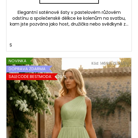
Elegantní saténové šaty v pastelovém růžovém
odstínu a společenské délkce ke kolenům na svatbu,
kam jste pozvána jako host, družička nebo svědkyně z...
S
NOVINKA
Kód:
14698/ZEL/S/EU
DOPRAVA ZDARMA
SALECODE:BESTMODA20:20:%