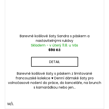
Barevné košilové šaty Sandra s páskem a
nastavitelnými rukávy
Skladem - v úterý 11.8. u Vás
690 Kč
DETAIL
Barevné košilové šaty s páskem z limitované
francouzské kolekce ♥ Denní dámské šaty pro
volnočasové nošení do práce, do kanceláře, na brunch
s kamarádkou nebo jen...
M/L