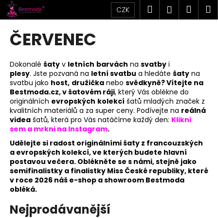
K
Přejít
Hledat
Náku
M
Přihlášen
CZK
na
o
obsah
Zpět
Zpět
košík
š
ČERVENEC
í
C
k
o
Dokonalé
šaty
v
letních
barvách
na
svatby
i
plesy
.
Jste pozvaná na
letní svatbu
a hledáte
šaty
na
p
svatbu jako
host,
družička
nebo
svědkyně
? Vítejte na
o
Bestmoda.cz, v šatovém ráji
, který Vás oblékne do
t
originálních
evropských
kolekcí
šatů mladých značek z
kvalitních materiálů a za super ceny. Podívejte na
reálná
ř
videa
šatů, která pro Vás natáčíme každý den:
Klikni
e
sem a mrkni na Instagram
.
b
Udělejte si radost originálními šaty z francouzských
u
a evropských kolekcí, ve kterých budete hlavní
postavou večera. Oblékněte se s námi, stejně jako
j
semifinalistky a finalistky Miss České republiky, které
e
v roce 2026 náš e-shop a showroom Bestmoda
obléká.
t
e
Nejprodávanější
n