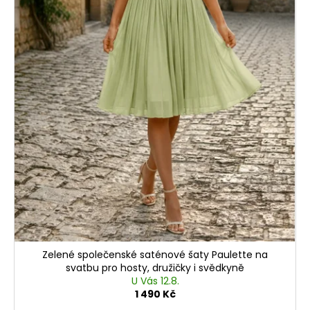
Zelené společenské saténové šaty Paulette na
svatbu pro hosty, družičky i svědkyně
U Vás 12.8.
1 490 Kč