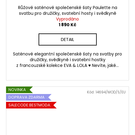
Růžové saténové společenské šaty Paulette na
svatbu pro družičky, svatební hosty i svědkyně
Vyprodáno
1 890 Kč
DETAIL
Saténové elegantní společenské šaty na svatby pro
družičky, svědkyně i svatební hostky
z francouzské kolekce EVA & LOLA ♥ Nevíte, jaké...
NOVINKA
Kód:
14694/MOD/S/EU
DOPRAVA ZDARMA
SALECODE:BESTMODA20:20:%