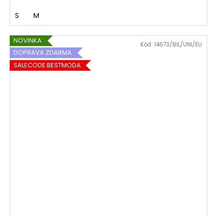
S
M
NOVINKA
Kód:
14673/BIL/UNI/EU
DOPRAVA ZDARMA
SALECODE:BESTMODA20:20:%