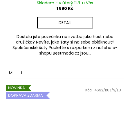
Skladem - v úterý 11.8. u Vás
1 890 Kč
DETAIL
Dostala jste pozvánku na svatbu jako host nebo
družička? Nevíte, jaké šaty si na sebe obléknout?
Společenské šaty Paulette s rozparkem z našeho e-
shopu Bestmoda.cz jsou...
M
L
NOVINKA
Kód:
14692/RUZ/S/EU
DOPRAVA ZDARMA