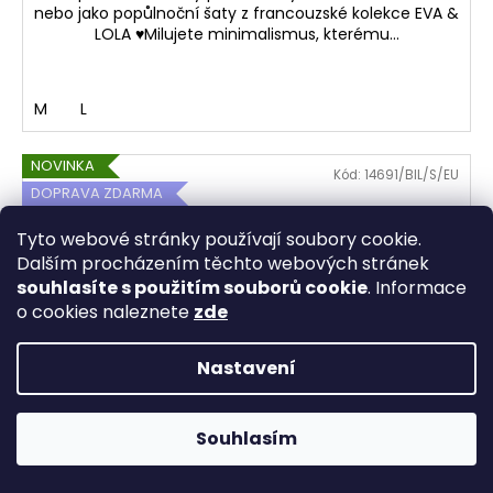
nebo jako popůlnoční šaty z francouzské kolekce EVA &
LOLA ♥Milujete minimalismus, kterému...
M
L
NOVINKA
Kód:
14691/BIL/S/EU
DOPRAVA ZDARMA
SALECODE:BESTMODA20:20:%
Tyto webové stránky používají soubory cookie.
Dalším procházením těchto webových stránek
souhlasíte s použitím souborů cookie
. Informace
o cookies naleznete
zde
Nastavení
20% sleva s kódem bestmoda20 na online objednávky do
Souhlasím
půlnoci 7.8. Doručení objednávky po ČR ZDARMA ♥