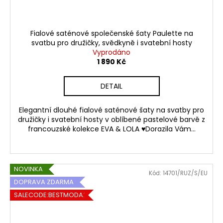
Fialové saténové společenské šaty Paulette na
svatbu pro družičky, svědkyně i svatební hosty
Vyprodáno
1 890 Kč
DETAIL
Elegantní dlouhé fialové saténové šaty na svatby pro
družičky i svatební hosty v oblíbené pastelové barvě z
francouzské kolekce EVA & LOLA ♥Dorazila Vám...
NOVINKA
Kód:
14701/RUZ/S/EU
DOPRAVA ZDARMA
SALECODE:BESTMODA20:20:%