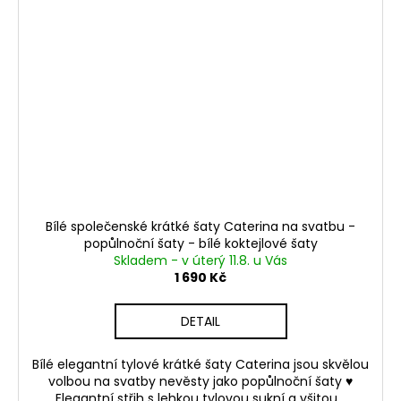
Bílé společenské krátké šaty Caterina na svatbu -
popůlnoční šaty - bílé koktejlové šaty
Skladem - v úterý 11.8. u Vás
1 690 Kč
DETAIL
Bílé elegantní tylové krátké šaty Caterina jsou skvělou
volbou na svatby nevěsty jako popůlnoční šaty ♥
Elegantní střih s lehkou tylovou sukní a všitou...