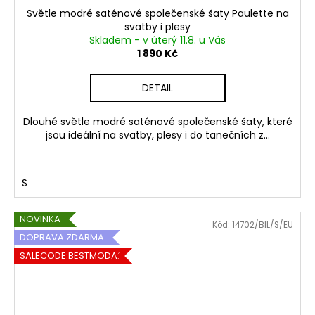
Světle modré saténové společenské šaty Paulette na
svatby i plesy
Skladem - v úterý 11.8. u Vás
1 890 Kč
DETAIL
Dlouhé světle modré saténové společenské šaty, které
jsou ideální na svatby, plesy i do tanečních z...
S
NOVINKA
Kód:
14702/BIL/S/EU
DOPRAVA ZDARMA
SALECODE:BESTMODA20:20:%