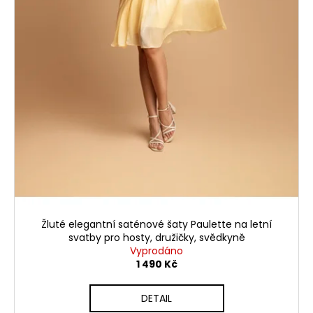
ů
Žluté elegantní saténové šaty Paulette na letní
svatby pro hosty, družičky, svědkyně
Vyprodáno
1 490 Kč
DETAIL