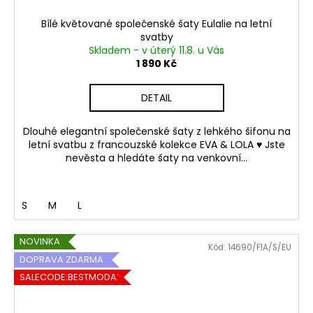
Bílé květované společenské šaty Eulalie na letní
svatby
Skladem - v úterý 11.8. u Vás
1 890 Kč
DETAIL
Dlouhé elegantní společenské šaty z lehkého šifonu na
letní svatbu z francouzské kolekce EVA & LOLA ♥ Jste
nevěsta a hledáte šaty na venkovní...
S
M
L
NOVINKA
Kód:
14690/FIA/S/EU
DOPRAVA ZDARMA
SALECODE:BESTMODA20:20:%