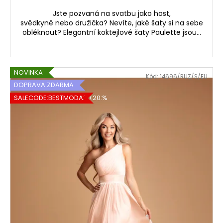
Jste pozvaná na svatbu jako host,
svědkyně nebo družička? Nevíte, jaké šaty si na sebe
obléknout? Elegantní koktejlové šaty Paulette jsou...
NOVINKA
Kód:
14696/RUZ/S/EU
DOPRAVA ZDARMA
SALECODE:BESTMODA20:20:%