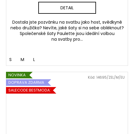
DETAIL
Dostala jste pozvánku na svatbu jako host, svědkyně
nebo družička? Nevíte, jaké šaty si na sebe obléknout?
Společenské šaty Paulette jsou ideální volbou
na svatby pro...
S
M
L
NOVINKA
Kód:
14695/ZEL/M/EU
DOPRAVA ZDARMA
SALECODE:BESTMODA20:20:%