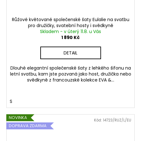
Růžové květované společenské šaty Eulalie na svatbu
pro družičky, svatební hosty i svědkyně
Skladem - v úterý 11.8. u Vás
1 890 Kč
DETAIL
Dlouhé elegantní společenské šaty z lehkého šifonu na
letní svatbu, kam jste pozvaná jako host, družička nebo
svědkyně z francouzské kolekce EVA &...
S
NOVINKA
Kód:
14723/RUZ/L/EU
DOPRAVA ZDARMA