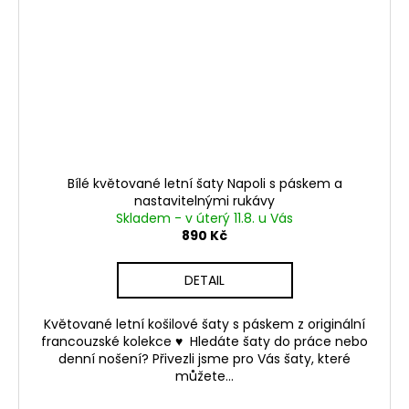
Bílé květované letní šaty Napoli s páskem a
nastavitelnými rukávy
Skladem - v úterý 11.8. u Vás
890 Kč
DETAIL
Květované letní košilové šaty s páskem z originální
francouzské kolekce ♥ Hledáte šaty do práce nebo
denní nošení? Přivezli jsme pro Vás šaty, které
můžete...