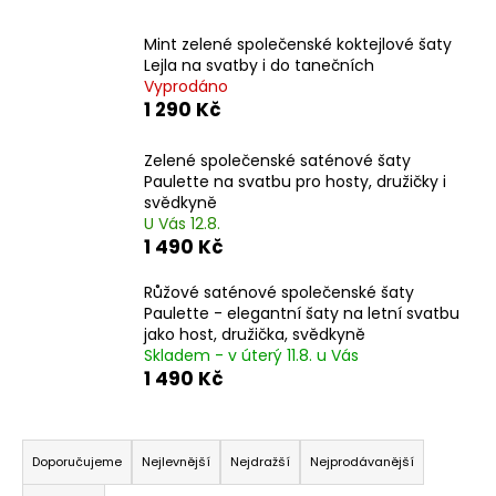
a
Mint zelené společenské koktejlové šaty
j
Lejla na svatby i do tanečních
í
Vyprodáno
t
1 290 Kč
?
Zelené společenské saténové šaty
Paulette na svatbu pro hosty, družičky i
svědkyně
U Vás 12.8.
1 490 Kč
HLEDAT
Růžové saténové společenské šaty
Paulette - elegantní šaty na letní svatbu
jako host, družička, svědkyně
D
Skladem - v úterý 11.8. u Vás
o
1 490 Kč
p
o
Ř
r
a
Doporučujeme
Nejlevnější
Nejdražší
Nejprodávanější
u
z