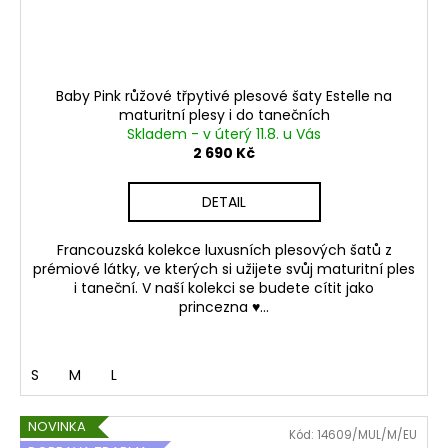
Baby Pink růžové třpytivé plesové šaty Estelle na
maturitní plesy i do tanečních
Skladem - v úterý 11.8. u Vás
2 690 Kč
DETAIL
Francouzská kolekce luxusních plesových šatů z
prémiové látky, ve kterých si užijete svůj maturitní ples
i taneční. V naší kolekci se budete cítit jako
princezna ♥...
S
M
L
NOVINKA
Kód:
14609/MUL/M/EU