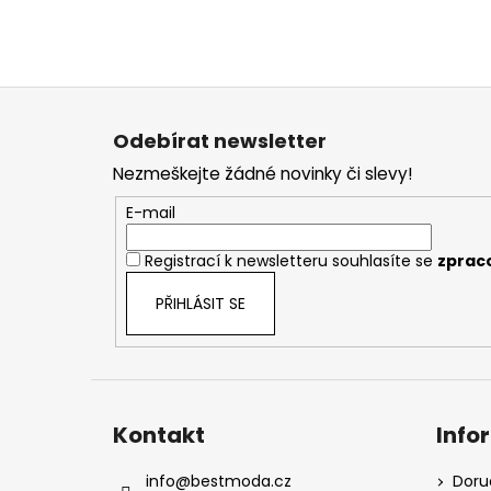
Z
á
Odebírat newsletter
p
Nezmeškejte žádné novinky či slevy!
a
t
E-mail
í
Registrací k newsletteru souhlasíte se
zprac
PŘIHLÁSIT SE
Kontakt
Info
info
@
bestmoda.cz
Doru