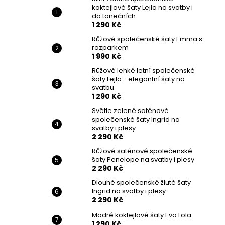
koktejlové šaty Lejla na svatby i
do tanečních
1 290 Kč
Růžové společenské šaty Emma s
rozparkem
1 990 Kč
Růžové lehké letní společenské
šaty Lejla - elegantní šaty na
svatbu
1 290 Kč
Světle zelené saténové
společenské šaty Ingrid na
svatby i plesy
2 290 Kč
Růžové saténové společenské
šaty Penelope na svatby i plesy
2 290 Kč
Dlouhé společenské žluté šaty
Ingrid na svatby i plesy
2 290 Kč
Modré koktejlové šaty Eva Lola
1 290 Kč