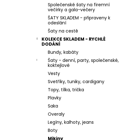
MINT ZELENÉ SPOLEČENSKÉ KOKTEJLOVÉ
l
Společenské šaty na firemní
ŠATY LEJLA NA SVATBY I DO TANEČNÍCH
večírky a gala-večery
1 290 Kč
ŠATY SKLADEM - připraveny k
odeslání
Šaty na cestě
KOLEKCE SKLADEM - RYCHLÉ
DODÁNÍ
Bundy, kabáty
Šaty - denní, party, společenské,
koktejlové
Vesty
Svetříky, tuniky, cardigany
Topy, tílka, trička
Plavky
Saka
Overaly
Legíny, kalhoty, jeans
Boty
Mikiny