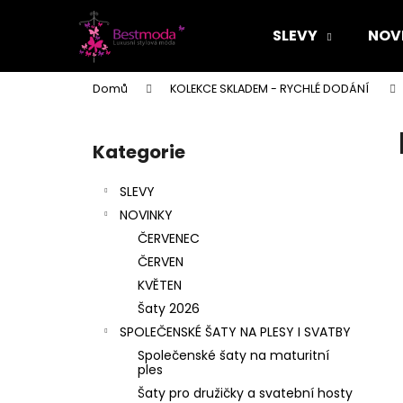
K
Přejít
na
o
SLEVY
NOV
obsah
Zpět
Zpět
š
do
do
í
Domů
KOLEKCE SKLADEM - RYCHLÉ DODÁNÍ
k
obchodu
obchodu
P
o
Kategorie
Přeskočit
s
kategorie
t
SLEVY
r
NOVINKY
a
ČERVENEC
n
ČERVEN
n
KVĚTEN
í
Šaty 2026
p
SPOLEČENSKÉ ŠATY NA PLESY I SVATBY
a
Společenské šaty na maturitní
n
ples
e
Šaty pro družičky a svatební hosty