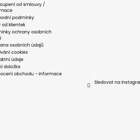
oupení od smlouvy /
amace
odní podmínky
 od klientek
ínky ochrany osobních
ů
ana osobních údajů
ívání cookies
aktní údaje
ní doložka
ocení obchodu - informace
Sledovat na Instagr