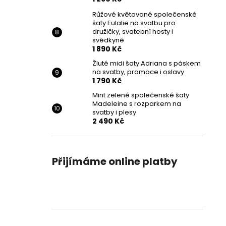
Růžové květované společenské
šaty Eulalie na svatbu pro
družičky, svatební hosty i
svědkyně
1 890 Kč
Žluté midi šaty Adriana s páskem
na svatby, promoce i oslavy
1 790 Kč
Mint zelené společenské šaty
Madeleine s rozparkem na
svatby i plesy
2 490 Kč
Přijímáme online platby