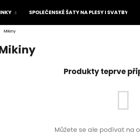
INKY
SPOLEČENSKÉ ŠATY NA PLESY I SVATBY
Mikiny
Co potřebujete najít?
Mikiny
HLEDAT
Produkty teprve př
Doporučujeme
Můžete se ale podívat na o