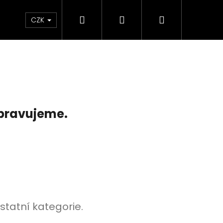
Hledat
Přihlášení
Nákupní
KOLEKCE SKLADEM - RYCHLÉ DODÁNÍ
Plavky
CZK
košík
ipravujeme.
Následující
statní kategorie.