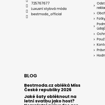
725767677
Odst
rekl
Luxusní stylová móda
Obch
bestmoda_official
Fotky
Podm
údaj
Ochr
Použ
Kont
Práv
Hodn
BLOG
Bestmoda.cz obléká Miss
České republiky 2026
Jaké šaty obléknout na
letní svatbu jako host?