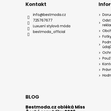
Kontakt
Info
info
@
bestmoda.cz
Doru
725767677
Odst
rekl
Luxusní stylová móda
Obch
bestmoda_official
Fotky
Podm
údaj
Ochr
Použ
Kont
Práv
Hodn
BLOG
Bestmoda.cz obléká Miss