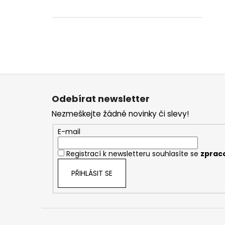
Z
á
Odebírat newsletter
p
Nezmeškejte žádné novinky či slevy!
a
t
E-mail
í
Registrací k newsletteru souhlasíte se
zprac
PŘIHLÁSIT SE