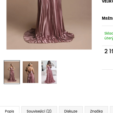
RŮŽOVÉ SPOLEČENSKÉ ŠATY EMMA S
RŮŽOVÉ LEHKÉ L
VELIK
ROZPARKEM
LEJLA - ELEGAN
1 990 Kč
1 290 Kč
Možno
Skla
úterý
2 
Měr
cena
Popis
Související (2)
Diskuze
Značka