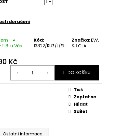
ETNÍ SPOLEČENSKÉ ŠATY
OST
TNÍ ŠATY NA SVATBU
sti doručení
dem - v
Kód:
Značka:
EVA
 11.8. u Vás
13822/RUZ/L/EU
& LOLA
190 Kč
ná
DO KOŠÍKU
:
Tisk
Zeptat se
Hlídat
Sdílet
Ostatní informace