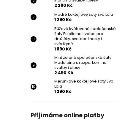
Ingrid na svatby i plesy
2 290 Kč
Modré koktejlové šaty Eva Lola
1 290 Kč
Růžové květované společenské
šaty Eulalie na svatbu pro
družičky, svatební hosty i
svědkyně
1 890 Kč
Mint zelené společenské šaty
Madeleine s rozparkem na
svatby i plesy
2 490 Kč
Meruňkové koktejlové šaty Eva
Lola
1 290 Kč
Přijímáme online platby