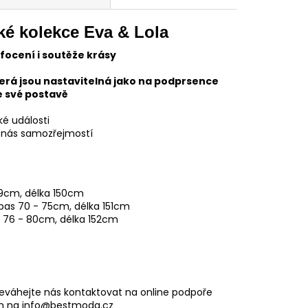
ké kolekce Eva & Lola
focení i soutěže krásy
erá jsou nastavitelná jako na podprsence
e své postavě
ké události
 nás samozřejmostí
69cm, délka 150cm
 pas 70 - 75cm, délka 151cm
s 76
- 80cm, délka 152cm
eváhejte nás kontaktovat na online podpoře
m na info@bestmoda.cz