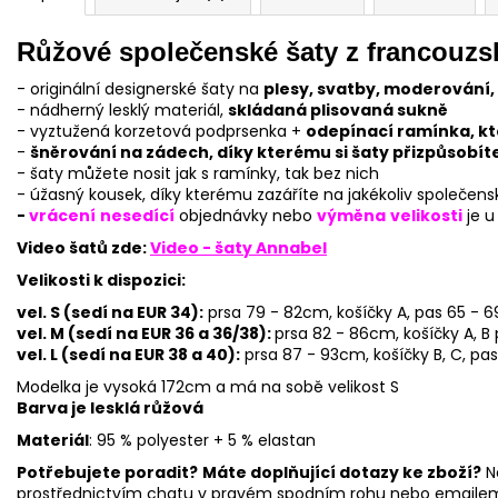
Růžové společenské šaty z francouzs
- originální designerské šaty na
plesy, svatby, moderování, 
- nádherný lesklý materiál,
skládaná plisovaná sukně
- vyztužená korzetová podprsenka +
odepínací ramínka, kt
-
šněrování na zádech, díky kterému si šaty přizpůsobít
- šaty můžete nosit jak s ramínky, tak bez nich
- úžasný kousek, díky kterému zazáříte na jakékoliv společens
-
vrácení
nesedící
objednávky nebo
výměna
velikosti
je u
Video šatů
zde:
Video - šaty Annabel
Velikosti k dispozici:
vel. S (sedí na EUR 34):
prsa 79 - 82cm, košíčky A, pas 65 - 
vel. M (sedí na EUR 36 a 36/38):
prsa 82 - 86cm, košíčky A, B
vel. L (sedí na EUR 38 a 40):
prsa 87 - 93cm, košíčky B, C, pa
Modelka je vysoká 172cm a má na sobě velikost S
Barva je lesklá růžová
Materiál
: 95 % polyester + 5 % elastan
Potřebujete poradit?
Máte doplňující dotazy ke zboží?
N
prostřednictvím chatu v pravém spodním rohu nebo emaile