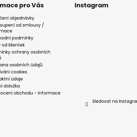
rmace pro Vás
Instagram
čení objednávky
oupení od smlouvy /
amace
odní podmínky
 od klientek
ínky ochrany osobních
ů
ana osobních údajů
ívání cookies
aktní údaje
ní doložka
ocení obchodu - informace
Sledovat na Instagr