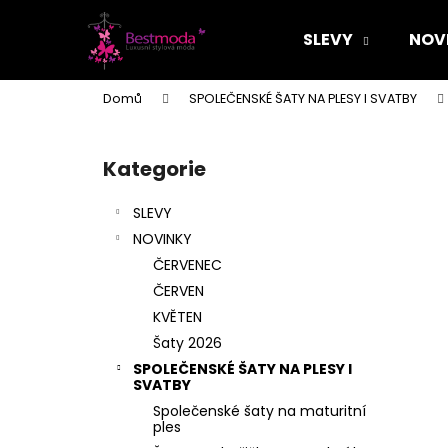
K
Přejít
na
o
SLEVY
NOV
obsah
Zpět
Zpět
š
do
do
í
Domů
SPOLEČENSKÉ ŠATY NA PLESY I SVATBY
k
obchodu
obchodu
P
o
Kategorie
Přeskočit
s
kategorie
t
SLEVY
r
NOVINKY
a
ČERVENEC
n
ČERVEN
n
KVĚTEN
í
Šaty 2026
p
SPOLEČENSKÉ ŠATY NA PLESY I
a
SVATBY
n
Společenské šaty na maturitní
ples
e