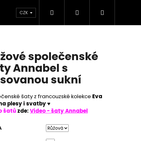
Hledat
Přihlášení
Nákupní
KOLEKCE SKLADEM - RYCHLÉ DODÁNÍ
Plavky
CZK
košík
žové společenské
ty Annabel s
isovanou sukní
ečenské šaty z francouzské kolekce
Eva
 na plesy i svatby
♥
o šatů
zde:
Video - šaty Annabel
Následující
A