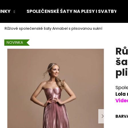
INKY
SPOLEČENSKÉ ŠATY NA PLESY I SVATBY
Růžové společenské šaty Annabel s plisovanou sukní
Co potřebujete najít?
NOVINKA
Rů
HLEDAT
ša
pl
Doporučujeme
Spol
Lola
Vide
BARV