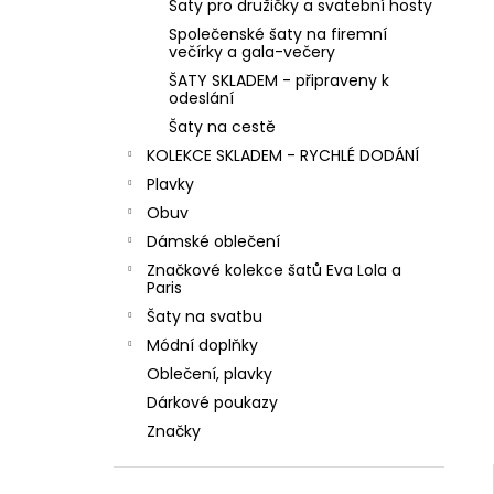
MINT ZELENÉ SPOLEČENSKÉ KOKTEJLOVÉ
Šaty pro družičky a svatební hosty
l
ŠATY LEJLA NA SVATBY I DO TANEČNÍCH
Společenské šaty na firemní
večírky a gala-večery
1 290 Kč
ŠATY SKLADEM - připraveny k
odeslání
Šaty na cestě
KOLEKCE SKLADEM - RYCHLÉ DODÁNÍ
Plavky
Obuv
Dámské oblečení
Značkové kolekce šatů Eva Lola a
Paris
Šaty na svatbu
Módní doplňky
Oblečení, plavky
Dárkové poukazy
Značky