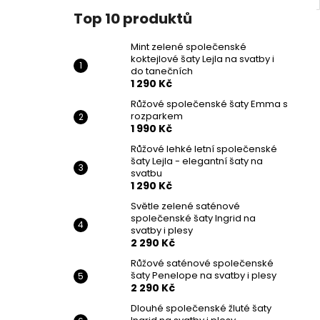
Top 10 produktů
Mint zelené společenské
koktejlové šaty Lejla na svatby i
do tanečních
1 290 Kč
Růžové společenské šaty Emma s
rozparkem
1 990 Kč
Růžové lehké letní společenské
šaty Lejla - elegantní šaty na
svatbu
1 290 Kč
Světle zelené saténové
společenské šaty Ingrid na
svatby i plesy
2 290 Kč
Růžové saténové společenské
šaty Penelope na svatby i plesy
2 290 Kč
Dlouhé společenské žluté šaty