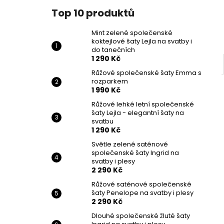
Top 10 produktů
Mint zelené společenské
koktejlové šaty Lejla na svatby i
do tanečních
1 290 Kč
Růžové společenské šaty Emma s
rozparkem
1 990 Kč
Růžové lehké letní společenské
šaty Lejla - elegantní šaty na
svatbu
1 290 Kč
Světle zelené saténové
společenské šaty Ingrid na
svatby i plesy
2 290 Kč
Růžové saténové společenské
šaty Penelope na svatby i plesy
2 290 Kč
Dlouhé společenské žluté šaty