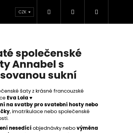
Hledat
Přihlášení
Nákupní
KOLEKCE SKLADEM - RYCHLÉ DODÁNÍ
Plavky
CZK
košík
até společenské
ty Annabel s
isovanou sukní
ečenské šaty z krásné francouzské
kce
Eva Lola
♥
lní na svatby pro svatební hosty nebo
ičky
, imatrikulace nebo společenské
Následující
sti.
ení
nesedící
objednávky nebo
výměna