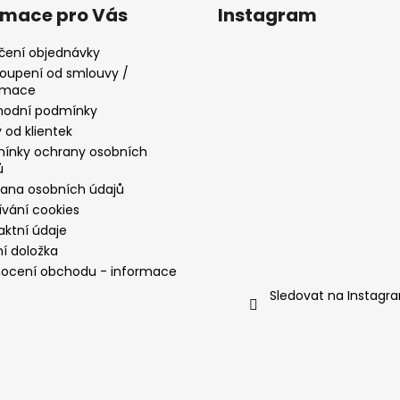
rmace pro Vás
Instagram
čení objednávky
oupení od smlouvy /
amace
odní podmínky
 od klientek
ínky ochrany osobních
ů
ana osobních údajů
ívání cookies
aktní údaje
ní doložka
ocení obchodu - informace
Sledovat na Instagr