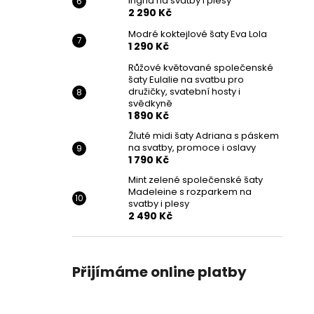
Ingrid na svatby i plesy
2 290 Kč
Modré koktejlové šaty Eva Lola
1 290 Kč
Růžové květované společenské
šaty Eulalie na svatbu pro
družičky, svatební hosty i
svědkyně
1 890 Kč
Žluté midi šaty Adriana s páskem
na svatby, promoce i oslavy
1 790 Kč
Mint zelené společenské šaty
Madeleine s rozparkem na
svatby i plesy
2 490 Kč
Přijímáme online platby