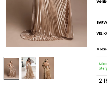
RŮŽOVÉ SPOLEČENSKÉ ŠATY EMMA S
RŮŽOVÉ LEHKÉ L
velik
ROZPARKEM
LEJLA - ELEGAN
1 990 Kč
1 290 Kč
BARV
VELIK
Možno
Skla
úterý
2 
Měr
cena