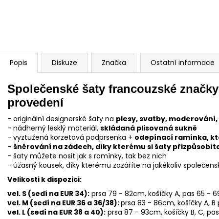
Popis
Diskuze
Značka
Ostatní informace
Společenské šaty francouzské značky
provedení
- originální designerské šaty na
plesy, svatby, moderování, 
- nádherný lesklý materiál,
skládaná plisovaná sukně
- vyztužená korzetová podprsenka +
odepínací ramínka, kt
-
šněrování na zádech, díky kterému si šaty přizpůsobít
- šaty můžete nosit jak s ramínky, tak bez nich
- úžasný kousek, díky kterému zazáříte na jakékoliv společens
Velikosti k dispozici:
vel. S (sedí na EUR 34):
prsa 79 - 82cm, košíčky A, pas 65 - 
vel. M (sedí na EUR 36 a 36/38):
prsa 83 - 86cm, košíčky A, B
vel. L (sedí na EUR 38 a 40):
prsa 87 - 93cm, košíčky B, C, pa