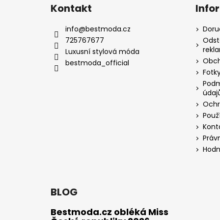
Kontakt
Info
info
@
bestmoda.cz
Doru
725767677
Odst
rekl
Luxusní stylová móda
Obch
bestmoda_official
Fotky
Podm
údaj
Ochr
Použ
Kont
Práv
Hodn
BLOG
Bestmoda.cz obléká Miss