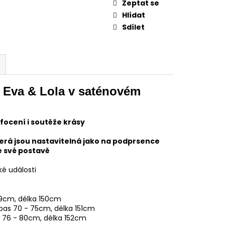
Zeptat se
Hlídat
Sdílet
 Eva & Lola v saténovém
focení i soutěže krásy
erá jsou nastavitelná jako na podprsence
e své postavě
ké události
69cm, délka 150cm
 pas 70 - 75cm, délka 151cm
s 76
- 80cm, délka 152cm