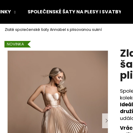
INKY
SPOLEČENSKÉ ŠATY NA PLESY I SVATBY
Zlaté společenské šaty Annabel s plisovanou sukní
Co potřebujete najít?
NOVINKA
Zl
HLEDAT
ša
pl
Doporučujeme
Spol
kole
Ideá
druž
událo
Vrác