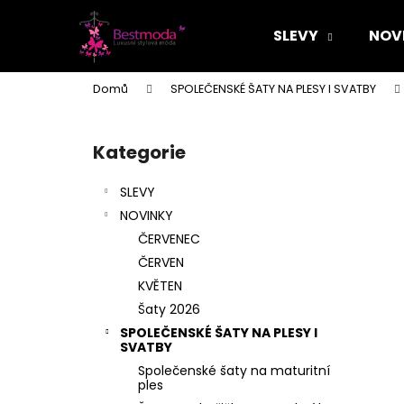
K
Přejít
na
o
SLEVY
NOV
obsah
Zpět
Zpět
š
do
do
í
Domů
SPOLEČENSKÉ ŠATY NA PLESY I SVATBY
k
obchodu
obchodu
P
o
Kategorie
Přeskočit
s
kategorie
t
SLEVY
r
NOVINKY
a
ČERVENEC
n
ČERVEN
n
KVĚTEN
í
Šaty 2026
p
SPOLEČENSKÉ ŠATY NA PLESY I
a
SVATBY
n
Společenské šaty na maturitní
ples
e