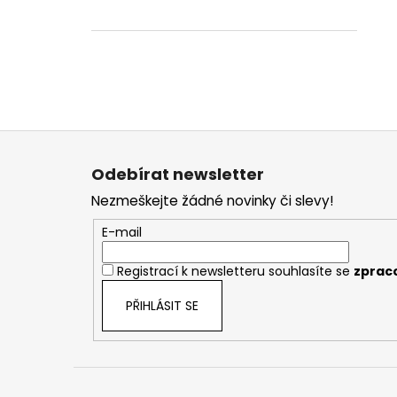
Z
á
Odebírat newsletter
p
Nezmeškejte žádné novinky či slevy!
a
t
E-mail
í
Registrací k newsletteru souhlasíte se
zprac
PŘIHLÁSIT SE