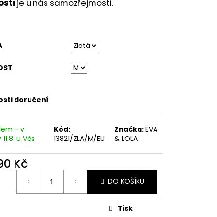
ETNÍ SPOLEČENSKÉ ŠATY
osti
je u nás samozřejmostí.
TNÍ ŠATY NA SVATBU
A
OST
sti doručení
dem - v
Kód:
Značka:
EVA
 11.8. u Vás
13821/ZLA/M/EU
& LOLA
190 Kč
ná
DO KOŠÍKU
:
Tisk