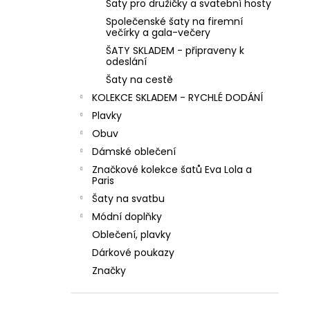
MINT ZELENÉ SPOLEČENSKÉ KOKTEJLOVÉ
Šaty pro družičky a svatební hosty
l
ŠATY LEJLA NA SVATBY I DO TANEČNÍCH
Společenské šaty na firemní
večírky a gala-večery
1 290 Kč
ŠATY SKLADEM - připraveny k
odeslání
Šaty na cestě
KOLEKCE SKLADEM - RYCHLÉ DODÁNÍ
Plavky
Obuv
Dámské oblečení
Značkové kolekce šatů Eva Lola a
Paris
Šaty na svatbu
Módní doplňky
Oblečení, plavky
Dárkové poukazy
Značky