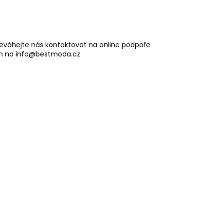
eváhejte nás kontaktovat na online podpoře
m na info@bestmoda.cz