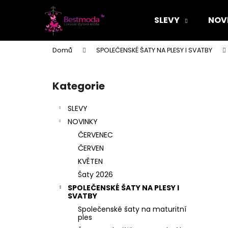
K
Přejít
na
o
SLEVY
NOV
obsah
Zpět
Zpět
š
do
do
í
Domů
SPOLEČENSKÉ ŠATY NA PLESY I SVATBY
k
obchodu
obchodu
P
o
Kategorie
Přeskočit
s
kategorie
t
SLEVY
r
NOVINKY
a
ČERVENEC
n
ČERVEN
n
KVĚTEN
í
Šaty 2026
p
SPOLEČENSKÉ ŠATY NA PLESY I
a
SVATBY
n
Společenské šaty na maturitní
ples
e