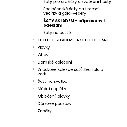
MINT ZELENÉ SPOLEČENSKÉ KOKTEJLOVÉ
Šaty pro družičky a svatební hosty
l
ŠATY LEJLA NA SVATBY I DO TANEČNÍCH
Společenské šaty na firemní
večírky a gala-večery
1 290 Kč
ŠATY SKLADEM - připraveny k
odeslání
Šaty na cestě
KOLEKCE SKLADEM - RYCHLÉ DODÁNÍ
Plavky
Obuv
Dámské oblečení
Značkové kolekce šatů Eva Lola a
Paris
Šaty na svatbu
Módní doplňky
Oblečení, plavky
Dárkové poukazy
Značky