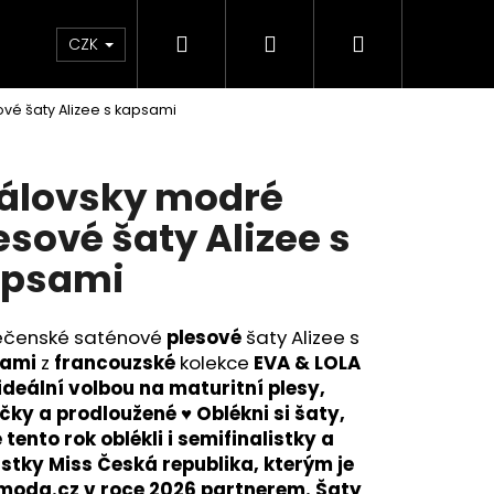
Hledat
Přihlášení
Nákupní
KOLEKCE SKLADEM - RYCHLÉ DODÁNÍ
Plavky
CZK
vé šaty Alizee s kapsami
košík
álovsky modré
esové šaty Alizee s
apsami
ečenské saténové
plesové
šaty Alizee s
ami
z
francouzské
kolekce
EVA & LOLA
ideální volbou na maturitní plesy,
čky a prodloužené
♥ Oblékni si šaty,
Následující
 tento rok oblékli i semifinalistky a
istky Miss Česká republika, kterým je
moda.cz v roce 2026 partnerem. Šaty