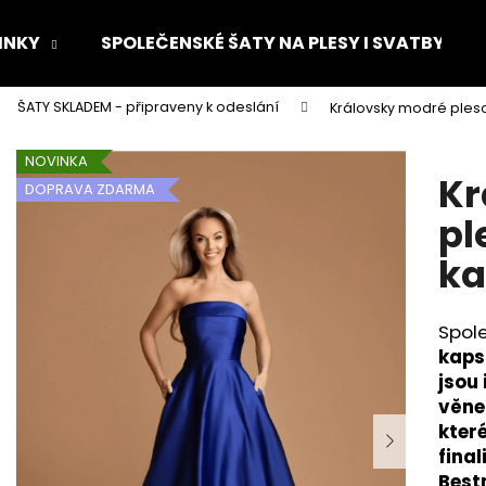
INKY
SPOLEČENSKÉ ŠATY NA PLESY I SVATBY
ŠATY SKLADEM - připraveny k odeslání
Královsky modré pleso
Co potřebujete najít?
NOVINKA
Kr
DOPRAVA ZDARMA
HLEDAT
pl
k
Doporučujeme
Spol
kaps
jsou 
věne
které
final
Best