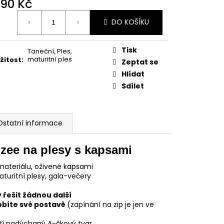
490 Kč
ná
DO KOŠÍKU
:
Tisk
Taneční
,
Ples
,
maturitní ples
ežitost
:
Zeptat se
Hlídat
Sdílet
Ostatní informace
zee na plesy s kapsami
ateriálu, oživené kapsami
aturitní plesy, gala-večery
 řešit žádnou další
sobíte své postavě
(zapínání na zip je jen ve
rží nadýchaný A-čkový tvar