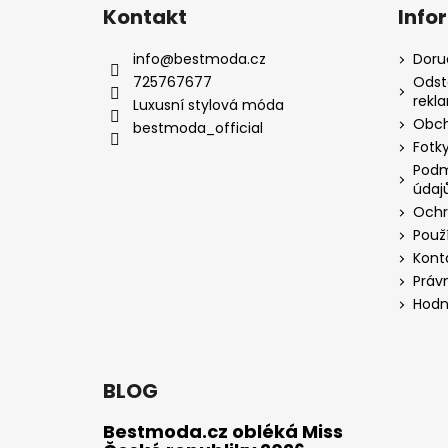
Kontakt
Info
info
@
bestmoda.cz
Doru
725767677
Odst
rekl
Luxusní stylová móda
Obch
bestmoda_official
Fotky
Podm
údaj
Ochr
Použ
Kont
Práv
Hodn
BLOG
Bestmoda.cz obléká Miss