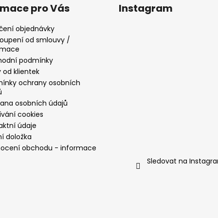
rmace pro Vás
Instagram
čení objednávky
oupení od smlouvy /
amace
odní podmínky
 od klientek
ínky ochrany osobních
ů
ana osobních údajů
ívání cookies
aktní údaje
ní doložka
ocení obchodu - informace
Sledovat na Instagr