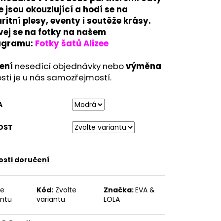
ETNÍ SPOLEČENSKÉ ŠATY
e jsou okouzlující a hodí se na
TNÍ ŠATY NA SVATBU
itní plesy, eventy i soutěže krásy.
vej se na fotky na našem
agramu:
Fotky šatů Alizee
ení
nesedící objednávky nebo
výměna
osti je u nás samozřejmostí.
A
OST
sti doručení
te
Kód:
Zvolte
Značka:
EVA &
antu
variantu
LOLA