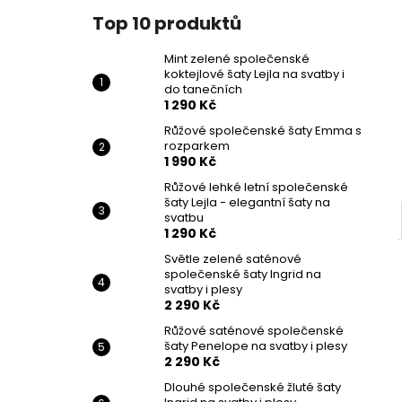
Top 10 produktů
Mint zelené společenské
koktejlové šaty Lejla na svatby i
do tanečních
1 290 Kč
Růžové společenské šaty Emma s
rozparkem
1 990 Kč
Růžové lehké letní společenské
šaty Lejla - elegantní šaty na
svatbu
1 290 Kč
Světle zelené saténové
společenské šaty Ingrid na
svatby i plesy
2 290 Kč
Růžové saténové společenské
šaty Penelope na svatby i plesy
2 290 Kč
Dlouhé společenské žluté šaty