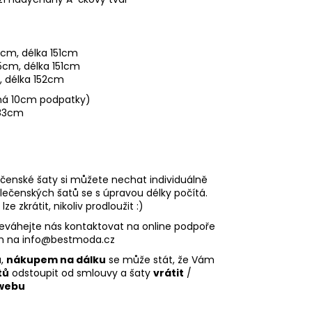
cm, délka 151cm
75cm, délka 151cm
 délka 152cm
 má 10cm podpatky)
183cm
ečenské šaty si můžete nechat individuálně
olečenských šatů se s úpravou délky počítá.
 zkrátit, nikoliv prodloužit :)
eváhejte nás kontaktovat na online podpoře
em na
info@bestmoda.cz
u,
nákupem na dálku
se může stát, že Vám
tů
odstoupit od smlouvy a šaty
vrátit
/
webu