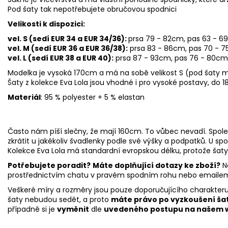
Pod šaty tak nepotřebujete obručovou spodnici
Velikosti k dispozici:
vel. S (sedí EUR 34 a EUR 34/36):
prsa 79 - 82cm, pas 63
- 69
vel. M (sedí EUR 36 a EUR 36/38):
prsa 83 - 86cm, pas 70 - 
vel. L (sedí EUR 38 a EUR 40):
prsa 87 - 93cm, pas 76
- 80cm,
Modelka je vysoká 170cm a má na sobě velikost S (pod šaty
Šaty z kolekce Eva Lola jsou vhodné i pro vysoké postavy, do 
Materiál
: 95 % polyester + 5 % elastan
Často nám píší slečny, že mají 160cm. To vůbec nevadí. Spol
zkrátit u jakékoliv švadlenky podle své výšky a podpatků. U sp
Kolekce Eva Lola má standardní evropskou délku, protože šaty lze
Potřebujete poradit?
Máte doplňující dotazy ke zboží?
N
prostřednictvím chatu v pravém spodním rohu nebo email
Veškeré míry a rozměry jsou pouze doporučujícího charakter
šaty nebudou sedět, a proto
máte právo po vyzkoušení ša
případně si je
vyměnit
dle
uvedeného postupu na našem 