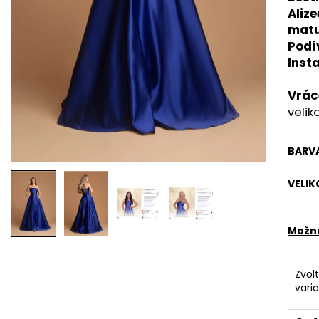
RŮŽOVÉ SPOLEČENSKÉ ŠATY EMMA S
RŮŽOVÉ LEHKÉ L
Alize
ROZPARKEM
LEJLA - ELEGAN
matur
1 990 Kč
1 290 Kč
Podí
Inst
Vrác
velik
BARV
VELIK
Možno
Zvol
vari