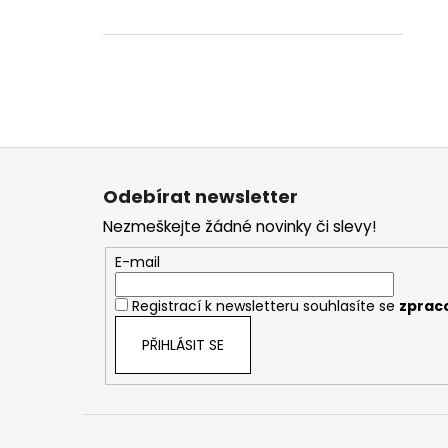
Z
á
Odebírat newsletter
p
Nezmeškejte žádné novinky či slevy!
a
t
E-mail
í
Registrací k newsletteru souhlasíte se
zprac
PŘIHLÁSIT SE