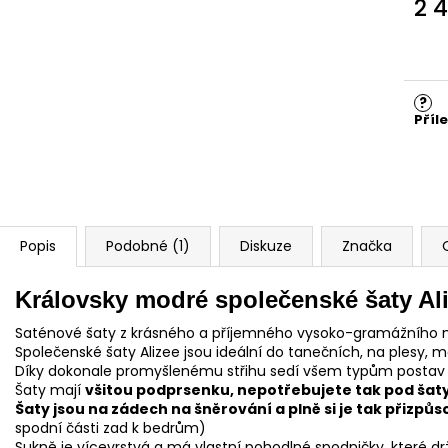
2 
Měr
cena
?
Příl
Popis
Podobné (1)
Diskuze
Značka
Královsky modré společenské šaty Ali
Saténové šaty z krásného a příjemného vysoko-gramážního m
Společenské šaty Alizee jsou ideální do tanečních, na plesy, m
Díky dokonale promyšlenému střihu sedí všem typům postav
Šaty mají
všitou podprsenku, nepotřebujete tak pod šaty
Šaty jsou na zádech na šněrování a plně si je tak přizpů
spodní části zad k bedrům)
Sukně je vícevrstvá a má vlastní pohodlné spodničky, které d