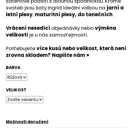
saténové podšití s dlouhou spodničkou
. Kromě
svateb jsou šaty Ingrid ideální volbou na
jarní a
letní plesy
,
maturitní plesy, do tanečních
.
Vrácení
nesedící
objednávky nebo
výměna
velikosti
je u nás samozřejmostí.
Potřebujete
více kusů nebo velikost, která není
zrovna skladem? Napište nám ♥
BARVA
VELIKOST
Možnosti doručení