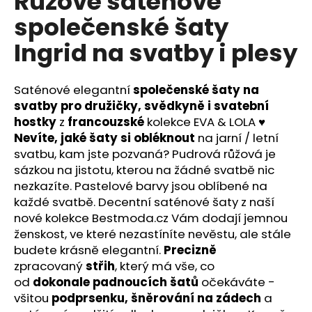
Růžové saténové
č
u
společenské šaty
j
Ingrid na svatby i plesy
e
m
e
Saténové elegantní
společenské
šaty na
svatby
pro družičky, svědkyně i svatební
SVĚTLE
hostky
z
francouzské
kolekce EVA & LOLA
♥
ZELENÉ
Nevíte, jaké šaty si obléknout
na jarní / letní
SATÉNOVÉ
svatbu, kam jste pozvaná? Pudrová růžová je
SPOLEČENSKÉ
ŠATY
sázkou na jistotu, kterou na žádné svatbě nic
INGRID
nezkazíte. Pastelové barvy jsou oblíbené na
NA
každé svatbě. Decentní saténové šaty z naší
SVATBY
I
nové kolekce Bestmoda.cz Vám dodají jemnou
PLESY
ženskost, ve které nezastíníte nevěstu, ale stále
2
budete krásně elegantní.
Precizně
290
zpracovaný
střih
, který má vše, co
Kč
od
dokonale
padnoucích
šatů
očekáváte -
všitou
podprsenku,
šněrování na zádech
a