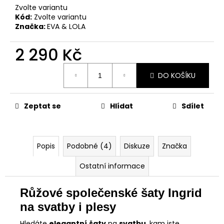
Zvolte variantu
Kód:
Zvolte variantu
Značka:
EVA & LOLA
2 290 Kč
Měrná
DO KOŠÍKU
cena:
Zeptat se
Hlídat
Sdílet
Popis
Podobné (4)
Diskuze
Značka
Ostatní informace
Růžové společenské šaty Ingrid
na svatby i plesy
Hledáte
elegantní
šaty
na
svatbu
, kam jste