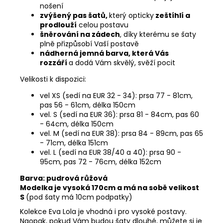
nošení
zvýšený pas šatů,
který opticky
zeštíhlí a
prodlouží
celou postavu
šněrování na zádech
, díky kterému se šaty
plně přizpůsobí Vaší postavě
nádherná jemná barva, která Vás
rozzáří
a dodá Vám skvělý, svěží pocit
Velikosti k dispozici:
vel XS (sedí na EUR 32 - 34): prsa 77 - 81cm,
pas 56 - 61cm, délka 150cm
vel. S (sedí na EUR 36): prsa 81 - 84cm, pas 60
- 64cm, délka 150cm
vel. M (sedí na EUR 38): prsa 84 - 89cm, pas 65
- 71cm, délka 151cm
vel. L (sedí na EUR 38/40 a 40): prsa 90 -
95cm, pas 72 - 76cm, délka 152cm
Barva: pudrová růžová
Modelka je vysoká 170cm a má na sobě velikost
S
(pod šaty má 10cm podpatky)
Kolekce Eva Lola je vhodná i pro vysoké postavy.
Naopak, pokud Vám budou šaty dlouhé, můžete si je