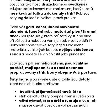
pozvána jako host,
družička
nebo
svědkyně
?
Milujete sofistikovaný minimalismum, který u šatů
nese
kvalitní látka
a
dokonalý střih?
Pak jsou
šaty
Ingrid
ideální volbou právě pro Vás.
Čeká Vás
gala-večer
,
školní slavnostní
ukončení, taneční
nebo
maturitní
ples / firemní
akce
? Milujete šaty, které můžete využít na více
příležitostí a nebudou Vám jen tak viset ve skříni?
Dokonalé společenské šaty Ingrid z krásného
materiálu, ve kterých budete
nejlépe oblečenou
ženou
a budete se v nich cítit jako princezna.
Šaty jsou z
příjemného saténu, jsou kvalitně
podšité, mají spodničku a také dokonale
propracovaný střih, který obejme Vaši postavu.
Šaty Ingrid
jsou skvěle ušité a tohle jsou detaily,
které na nich budete milovat:
kvalitní, příjemná saténová látka
střih dekoltu, který obejme menší i větší prsa
všitá výztuž, která drží a tvaruje
a Vy si tak
můžete užívat absolutní volnost při jejich