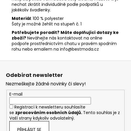
nechat zkrátit individuálně podle podpatků u
jakékoliv švadlenky.
Materiál
: 100 % polyester
Šaty je možné žehlit na stupeň č. 1
Potřebujete poradit?
Máte doplňující dotazy ke
zboží?
Neváhejte nás kontaktovat na online
podpoře prostřednictvím chatu v pravém spodním
rohu nebo emailem na
info@bestmoda.cz
Z
á
Odebírat newsletter
p
Nezmeškejte žádné novinky či slevy!
a
t
E-mail
í
Registrací k newsletteru souhlasíte
se
zpracováním osobních údajů
.
Tento souhlas je z
Vaší strany kdykoliv odvolatelný.
PŘIHLÁSIT SE