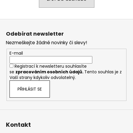
a
j
Z
í
á
t
Odebírat newsletter
p
?
Nezmeškejte žádné novinky či slevy!
a
t
E-mail
í
Registrací k newsletteru souhlasíte
HLEDAT
se
zpracováním osobních údajů
.
Tento souhlas je z
Vaší strany kdykoliv odvolatelný.
PŘIHLÁSIT SE
D
o
p
o
r
Kontakt
u