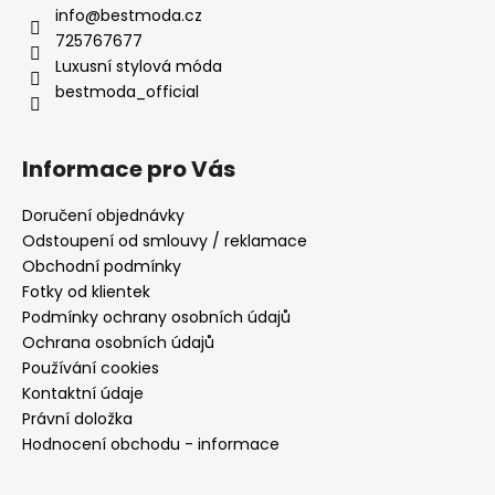
č
info
@
bestmoda.cz
u
725767677
j
Luxusní stylová móda
e
bestmoda_official
m
e
Informace pro Vás
DLOUHÉ
SPOLEČENSKÉ
Doručení objednávky
ŽLUTÉ
Odstoupení od smlouvy / reklamace
ŠATY
INGRID
Obchodní podmínky
NA
Fotky od klientek
SVATBY
Podmínky ochrany osobních údajů
I
PLESY
Ochrana osobních údajů
Používání cookies
2
290
Kontaktní údaje
Kč
Právní doložka
Hodnocení obchodu - informace