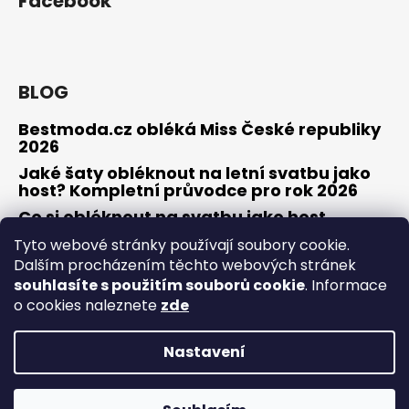
Facebook
BLOG
Bestmoda.cz obléká Miss České republiky
2026
Jaké šaty obléknout na letní svatbu jako
host? Kompletní průvodce pro rok 2026
Co si obléknout na svatbu jako host
Tyto webové stránky používají soubory cookie.
Dalším procházením těchto webových stránek
souhlasíte s použitím souborů cookie
. Informace
Osobní konzultace / zkouška šatů
Obchodní podmínky
o cookies naleznete
zde
Odstoupení od smlouvy / reklamace
Kontakty
Nastavení
Vytvořil Shoptet
Copyright 2026
Bestmoda
. Všechna práva vyhrazena.
20% sleva s kódem bestmoda20 na online objednávky do