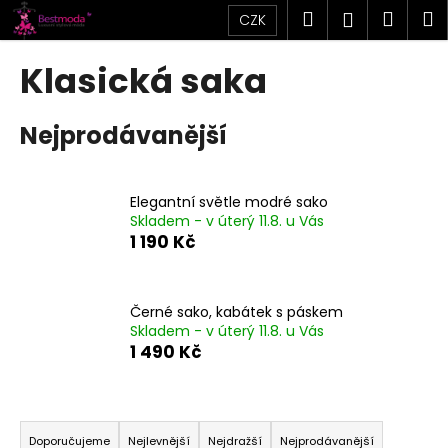
K
Přejít
Hledat
Náku
M
Přihlášen
CZK
na
o
obsah
Zpět
Zpět
košík
š
Klasická saka
í
C
k
Nejprodávanější
o
p
o
Elegantní světle modré sako
t
Skladem - v úterý 11.8. u Vás
ř
1 190 Kč
e
b
u
Černé sako, kabátek s páskem
Skladem - v úterý 11.8. u Vás
j
1 490 Kč
e
t
Ř
e
a
n
Doporučujeme
Nejlevnější
Nejdražší
Nejprodávanější