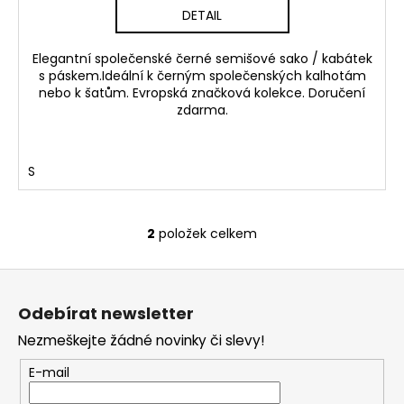
DETAIL
Elegantní společenské černé semišové sako / kabátek
s páskem.Ideální k černým společenských kalhotám
nebo k šatům. Evropská značková kolekce. Doručení
zdarma.
S
2
položek celkem
O
v
Z
l
á
á
Odebírat newsletter
d
p
a
Nezmeškejte žádné novinky či slevy!
a
c
t
E-mail
í
í
p