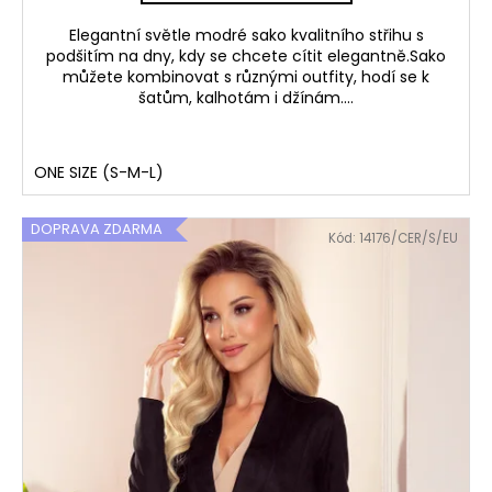
Elegantní světle modré sako kvalitního střihu s
podšitím na dny, kdy se chcete cítit elegantně.Sako
můžete kombinovat s různými outfity, hodí se k
šatům, kalhotám i džínám....
ONE SIZE (S-M-L)
DOPRAVA ZDARMA
Kód:
14176/CER/S/EU