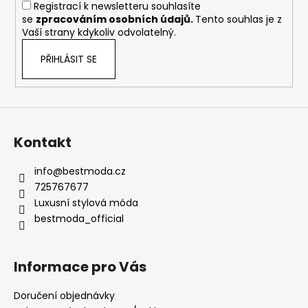
Registrací k newsletteru souhlasíte
r
se
zpracováním osobních údajů
.
Tento souhlas je z
v
Vaší strany kdykoliv odvolatelný.
k
y
PŘIHLÁSIT SE
v
ý
p
i
s
Kontakt
u
info
@
bestmoda.cz
725767677
Luxusní stylová móda
bestmoda_official
Informace pro Vás
Doručení objednávky