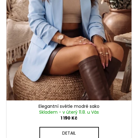
č
t
u
ů
j
e
m
e
RŮŽOVÉ
SPOLEČENSKÉ
ŠATY
EMMA
S
ROZPARKEM
1
990
Kč
Elegantní světle modré sako
Skladem - v úterý 11.8. u Vás
1 190 Kč
DETAIL