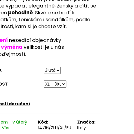
ETNÍ SPOLEČENSKÉ ŠATY
e vypadat elegantně, žensky a cítit se
TNÍ ŠATY NA SVATBU
veň
pohodlně
. Skvěle se hodí k
atkům, teniskám i sandálkům, podle
žitosti, kam si je chcete vzít.
ení
nesedící objednávky
o
výměna
velikosti je u nás
zřejmostí.
A
OST
sti doručení
dem - v úterý
Kód:
Značka:
 u Vás
14716/ZLU/XL/EU
Italy