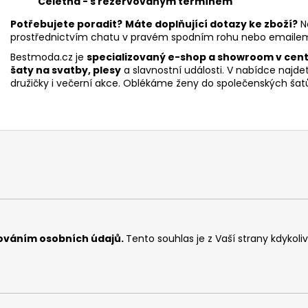
Celetná - s
rezervovaným termínem
Potřebujete poradit?
Máte doplňující dotazy ke zboží?
N
prostřednictvím chatu v pravém spodním rohu nebo emaile
Bestmoda.cz je
specializovaný e-shop a showroom v centr
šaty na svatby, plesy
a slavnostní události. V nabídce najd
družičky i večerní akce. Oblékáme ženy do společenských šatů
ováním osobních údajů
.
Tento souhlas je z Vaší strany kdykoli