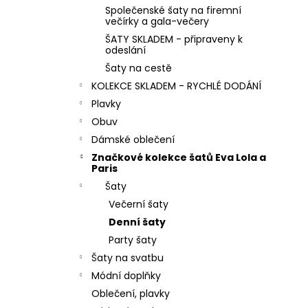
MINT ZELENÉ SPOLEČENSKÉ KOKTEJLOVÉ
l
Společenské šaty na firemní
ŠATY LEJLA NA SVATBY I DO TANEČNÍCH
večírky a gala-večery
1 290 Kč
ŠATY SKLADEM - připraveny k
odeslání
Šaty na cestě
KOLEKCE SKLADEM - RYCHLÉ DODÁNÍ
Plavky
Obuv
Dámské oblečení
Značkové kolekce šatů Eva Lola a
Paris
Šaty
Večerní šaty
Denní šaty
Party šaty
Šaty na svatbu
Módní doplňky
Oblečení, plavky