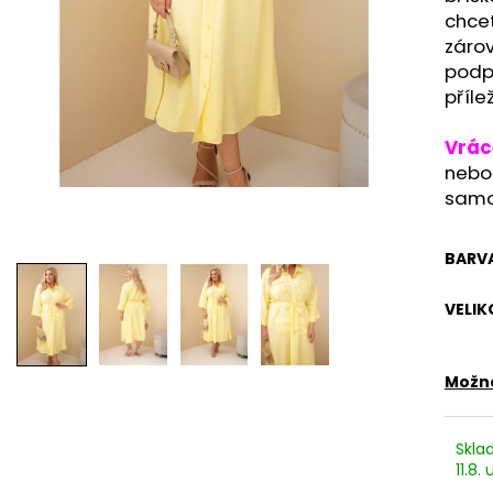
RŮŽOVÉ SPOLEČENSKÉ ŠATY EMMA S
RŮŽOVÉ LEHKÉ L
chcet
ROZPARKEM
LEJLA - ELEGAN
záro
1 990 Kč
1 290 Kč
podp
příle
Vrác
neb
samo
BARV
VELIK
Možno
Skla
11.8.