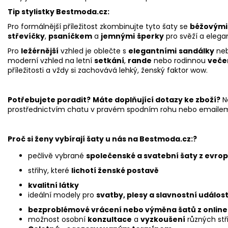
Tip stylistky Bestmoda.cz:
Pro formálnější příležitost zkombinujte tyto šaty se
béžovými
střevíčky
,
psaníčkem
a
jemnými
šperky
pro svěží a elega
Pro
ležérnější
vzhled je oblečte s
elegantními
sandálky
ne
moderní vzhled na letní
setkání
,
rande
nebo rodinnou
večeř
příležitosti a vždy si zachovává lehký, ženský faktor wow.
Potřebujete poradit?
Máte doplňující dotazy ke zboží?
N
prostřednictvím chatu v pravém spodním rohu nebo emaile
Proč si ženy vybírají šaty u nás na Bestmoda.cz:?
pečlivě vybrané
společenské a svatební šaty z evro
střihy, které
lichotí ženské postavě
kvalitní látky
ideální modely pro
svatby, plesy a slavnostní událost
bezproblémové vrácení nebo výměna šatů z onlin
možnost osobní
konzultace
a
vyzkoušení
různých st