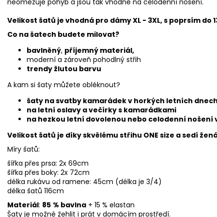
neomezuje pohyb a jsou tak vhodné na celodenní nošení.
Velikost šatů je vhodná pro dámy XL - 3XL, s poprsím do
Co na šatech budete milovat?
bavlněný
,
příjemný materiál,
moderní a zároveň pohodlný střih
trendy žlutou barvu
A kam si šaty můžete obléknout?
šaty na svatby kamarádek v horkých letních dnec
na letní oslavy a večírky s kamarádkami
na hezkou letní dovolenou nebo celodenní nošení v
Velikost šatů je díky skvělému střihu ONE size a sedí žená
Míry šatů:
šířka přes prsa: 2x 69cm
šířka přes boky: 2x 72cm
délka rukávu od ramene: 45cm (délka je 3/4)
délka šatů 116cm
Materiál
:
85
% bavlna
+ 15 % elastan
Šaty je možné žehlit i prát v domácím prostředí.