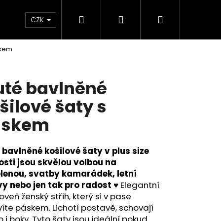
Hledat
Přihlášení
Nákupní
KOLEKCE SKLADEM - RYCHLÉ DODÁNÍ
Plavky
CZK
skem
košík
uté bavlněné
šilové šaty s
áskem
é bavlněné košilové
šaty v plus size
osti jsou skvělou volbou na
lenou, svatby kamarádek, letní
vy nebo jen tak pro radost
♥
Elegantní
Následující
oveň ženský střih, který si v pase
íte páskem. Lichotí postavě, schovají
o i boky.
Tyto šaty jsou ideální pokud