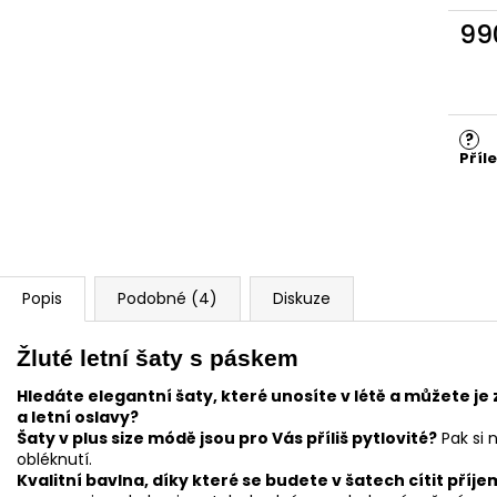
99
Měr
cena
?
Příl
Popis
Podobné (4)
Diskuze
Žluté letní šaty s páskem
Hledáte elegantní šaty, které unosíte v létě a můžete j
a letní oslavy?
Šaty v plus size módě jsou pro Vás příliš pytlovité?
Pak si 
obléknutí.
Kvalitní bavlna, díky které se budete v šatech cítit příj