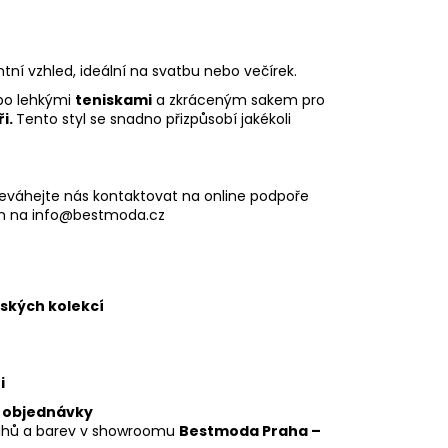
ntní vzhled, ideální na svatbu nebo večírek.
bo lehkými
teniskami
a zkráceným sakem pro
i.
T
ento styl se snadno přizpůsobí jakékoli
eváhejte nás kontaktovat na online podpoře
m na
info@bestmoda.cz
pských kolekcí
i
e objednávky
řihů a barev v showroomu
Bestmoda Praha –