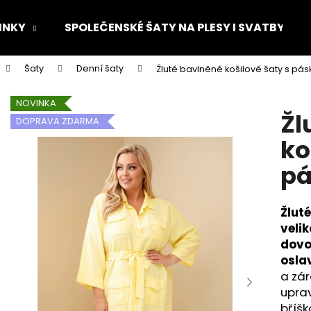
INKY
SPOLEČENSKÉ ŠATY NA PLESY I SVATBY
Šaty
Denní šaty
Žluté bavlněné košilové šaty s pá
Co potřebujete najít?
NOVINKA
Žl
DOPRAVA ZDARMA
HLEDAT
ko
p
Doporučujeme
Žlut
velik
dovo
osla
a zár
uprav
bříšk