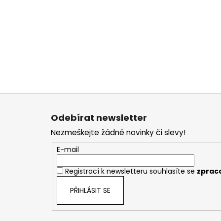
Z
á
Odebírat newsletter
p
Nezmeškejte žádné novinky či slevy!
a
t
E-mail
í
Registrací k newsletteru souhlasíte se
zprac
PŘIHLÁSIT SE