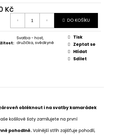
0 Kč
ná
DO KOŠÍKU
:
Tisk
Svatba - host,
družička, svědkyně
ežitost
:
Zeptat se
Hlídat
Sdílet
e zároveň obléknout i na svatby kamarádek
naše košilové šaty zamilujete na první
emně pohodlně.
Volnější střih zajišťuje pohodlí,