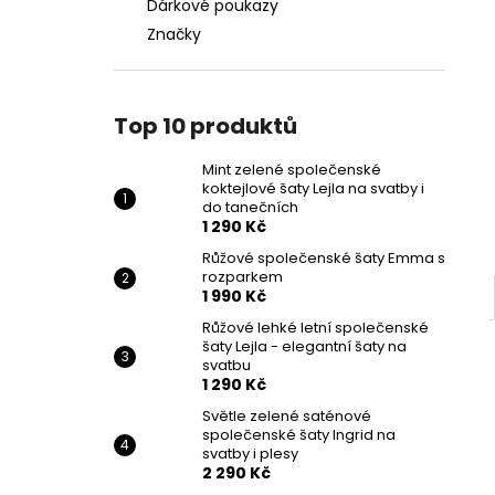
Dárkové poukazy
Značky
Top 10 produktů
Mint zelené společenské
koktejlové šaty Lejla na svatby i
do tanečních
1 290 Kč
Růžové společenské šaty Emma s
rozparkem
1 990 Kč
Růžové lehké letní společenské
šaty Lejla - elegantní šaty na
svatbu
1 290 Kč
Světle zelené saténové
společenské šaty Ingrid na
svatby i plesy
2 290 Kč