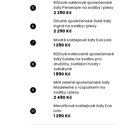
Růžové saténové společenské
šaty Penelope na svatby i plesy
2 290 Kč
Dlouhé společenské žluté šaty
Ingrid na svatby i plesy
2 290 Kč
Modré koktejlové šaty Eva Lola
1 290 Kč
Růžové květované společenské
šaty Eulalie na svatbu pro
družičky, svatební hosty i
svědkyně
1 890 Kč
Mint zelené společenské šaty
Madeleine s rozparkem na
svatby i plesy
2 490 Kč
Meruňkové koktejlové šaty Eva
Lola
1 290 Kč