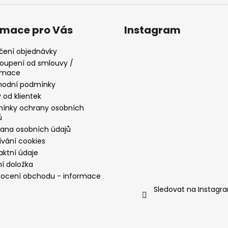
rmace pro Vás
Instagram
čení objednávky
oupení od smlouvy /
amace
odní podmínky
 od klientek
ínky ochrany osobních
ů
ana osobních údajů
ívání cookies
aktní údaje
ní doložka
ocení obchodu - informace
Sledovat na Instagr