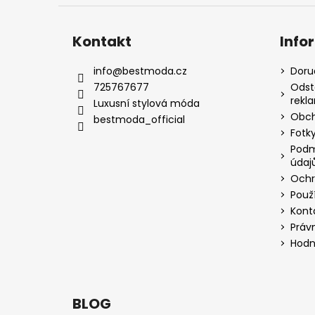
Kontakt
Info
info
@
bestmoda.cz
Doru
725767677
Odst
rekl
Luxusní stylová móda
Obch
bestmoda_official
Fotky
Podm
údaj
Ochr
Použ
Kont
Práv
Hodn
BLOG