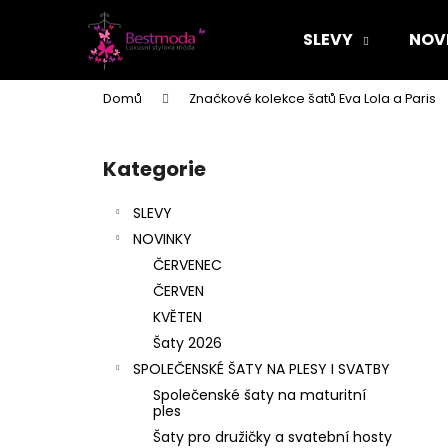
K
Přejít
na
o
SLEVY
NOV
obsah
Zpět
Zpět
š
do
do
í
Domů
Značkové kolekce šatů Eva Lola a Paris
k
obchodu
obchodu
P
o
Kategorie
Přeskočit
s
kategorie
t
SLEVY
r
NOVINKY
a
ČERVENEC
n
ČERVEN
n
KVĚTEN
í
Šaty 2026
p
SPOLEČENSKÉ ŠATY NA PLESY I SVATBY
a
Společenské šaty na maturitní
n
ples
e
Šaty pro družičky a svatební hosty