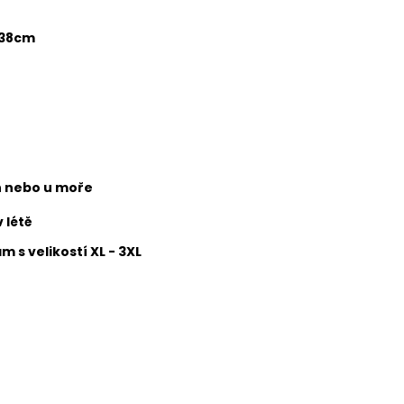
 138cm
h nebo u moře
 létě
m s velikostí XL - 3XL