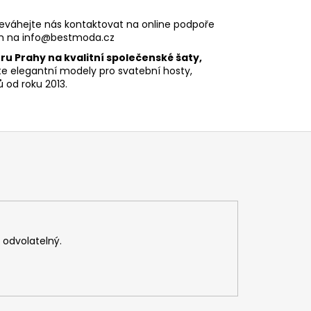
eváhejte nás kontaktovat na online podpoře
m na
info@bestmoda.cz
u Prahy na kvalitní společenské šaty,
ete elegantní modely pro svatební hosty,
 od roku 2013.
v odvolatelný.