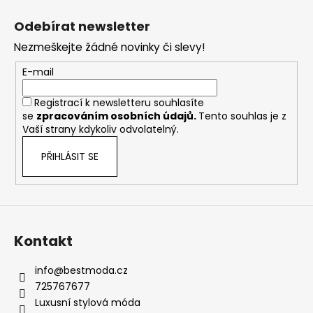
Z
á
Odebírat newsletter
p
Nezmeškejte žádné novinky či slevy!
a
t
E-mail
í
Registrací k newsletteru souhlasíte
se
zpracováním osobních údajů
.
Tento souhlas je z
Vaší strany kdykoliv odvolatelný.
PŘIHLÁSIT SE
Kontakt
info
@
bestmoda.cz
725767677
Luxusní stylová móda