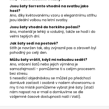
Jsou šaty Sorrento vhodné na svatbu jako
host?
Ano, díky květovanému vzoru a elegantnímu střihu
jsou ideální volbou na letní svatby.
Jsou šaty vhodné do horkého počasí?
Ano, materiál je lehký a vzdušný, takže se hodí i do
velmi teplých dní.
Jak šaty sedí na postavě?
Střih je navržen tak, aby zvýraznil pas a zároveň byl
pohodlný po celý den.
Můžu šaty vrátit, když mi nebudou sedět?
Ano, vrácení šatů nebo jejich výměna je
samozřejmostí - pomůžeme ti s celým procesem
bez stresu.
S nesedící objednávkou se můžeš po předchozí
domluvě zastavit i osobně v našem showroomu a
my ti na místě pomůžeme vybrat jiné šaty (stačí
nám napsat na e-mail a domluvíme se dle
vzájemné časové dostupnosti naší i Vaší).