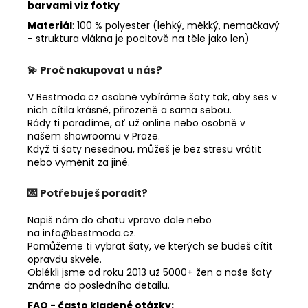
barvami viz fotky
Materiál
: 100 % polyester (
lehký, měkký, nemačkavý
- struktura vlákna je pocitově na těle jako len)
💫 Proč nakupovat u nás?
V
Bestmoda.cz osobně
vybíráme šaty tak, aby ses v
nich cítila krásně, přirozeně a sama sebou.
Rády ti poradíme, ať už online nebo osobně v
našem showroomu v Praze.
Když ti šaty nesednou, můžeš je bez stresu vrátit
nebo vyměnit za jiné.
💌 Potřebuješ poradit?
Napiš nám do chatu vpravo dole nebo
na
info@bestmoda.cz.
P
omůžeme ti vybrat šaty, ve kterých se budeš cítit
opravdu skvěle.
Oblékli jsme od roku 2013 už 5000+ žen a naše šaty
známe do posledního detailu.
FAQ - často kladené otázky: