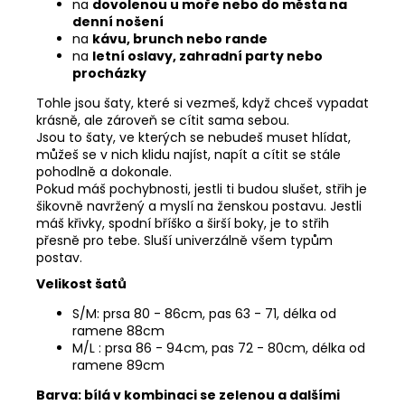
na
dovolenou u moře nebo do města na
denní nošení
na
kávu, brunch nebo rande
na
letní oslavy, zahradní party nebo
procházky
Tohle jsou šaty, které si vezmeš, když chceš vypadat
krásně, ale zároveň se cítit sama sebou.
Jsou to šaty, ve kterých se nebudeš muset hlídat,
můžeš se v nich klidu najíst, napít a cítit se stále
pohodlně a dokonale.
Pokud máš pochybnosti, jestli ti budou slušet, střih je
šikovně navržený a myslí na ženskou postavu. Jestli
máš křivky, spodní bříško a širší boky, je to střih
přesně pro tebe. Sluší univerzálně všem typům
postav.
Velikost šatů
S/M: prsa 80 - 86cm, pas 63 - 71, délka od
ramene 88cm
M/L : prsa 86 - 94cm, pas 72 - 80cm, délka od
ramene 89cm
Barva: bílá v kombinaci se zelenou a dalšími