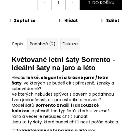
DO KOŠÍKU
cena:
Zeptat se
Hlídat
Sdílet
Popis
Podobné (2)
Diskuze
Květované letní šaty Sorrento -
ideální šaty na jaro a léto
Hledáš
lehké, elegantní a krásné jarní / letní
šaty
, ve kterých se budeš cítit přirozeně, žensky a
sebevědomě?
Ve kterých nebudeš splývat s davem a podtrhnou
tvou jedinečnost, cit pro estetiku a hravost?
Model šatů
Sorrento z naší francouzské
kolekce
je přesně ten typ šatů, které si vezmeš
ráno a večer je nebudeš chtít sundat.
Jsou to ty šaty, které budeš chtít nosit pořád dokola.
Tyto
květované šaty na jaro a léto
jsou