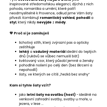
inspirované středomořskou elegancí, dýchá z nich
pohoda, romantika a umění, které patří
neodmyslitelně k Provence, odkud jsme Vám šaty
přivezli. Kombinují
romantický
vzhled
,
pohodlí
a
styl
, který nikdy
nevyjde
z
módy
.
💙 Proč si je zamiluješ
lichotivý střih, který zvýrazní pas a opticky
zeštíhluje
lehký
a
vzdušný
materiál
ideální do teplých
dnů (rukávů se vůbec nemusíš bát)
květovaný vzor, který působí jemně a žensky
pohodlné nošení po celý den (bez škrcení a
nepohodlí)
šaty, ve kterých se cítíš „hezká bez snahy“
Kam si tyhle šaty vzít?
jako
letní šaty na svatbu (host)
-
ideálně na
venkovní zahradní svatby, svatby u moře, u
jezera, v lese ...