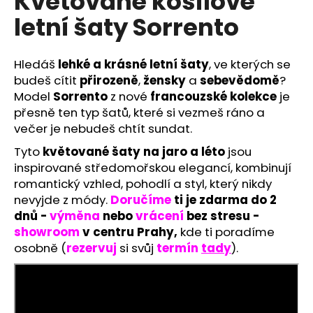
Květované košilové
č
u
letní šaty Sorrento
j
e
m
Hledáš
lehké a krásné letní šaty
, ve kterých se
e
budeš cítit
přirozeně
,
žensky
a
sebevědomě
?
Model
Sorrento
z nové
francouzské kolekce
je
přesně ten typ šatů, které si vezmeš ráno a
ŽLUTÉ
večer je nebudeš chtít sundat.
MIDI
ŠATY
Tyto
květované šaty na jaro a léto
jsou
ADRIANA
inspirované středomořskou elegancí, kombinují
S
PÁSKEM
romantický vzhled, pohodlí a styl, který nikdy
NA
nevyjde z módy.
Doručíme
ti je zdarma do 2
SVATBY,
PROMOCE
dnů -
výměna
nebo
vrácení
bez stresu -
I
showroom
v centru Prahy,
kde ti poradíme
OSLAVY
osobně
(
rezervuj
si svůj
termín
tady
).
1
790
Kč