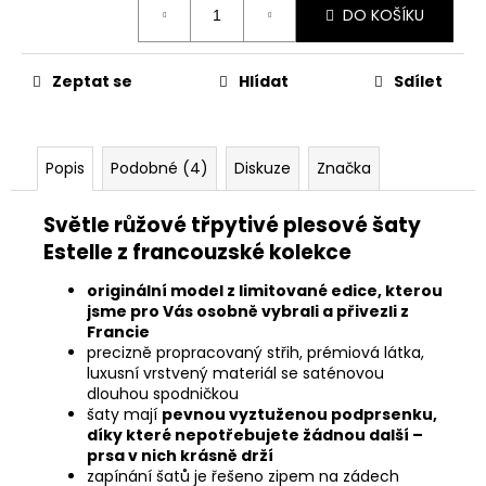
DO KOŠÍKU
cena:
Zeptat se
Hlídat
Sdílet
Popis
Podobné (4)
Diskuze
Značka
Světle růžové třpytivé plesové šaty
Estelle z francouzské kolekce
originální model z limitované edice, kterou
jsme pro Vás osobně vybrali a přivezli z
Francie
precizně propracovaný střih, prémiová látka,
luxusní vrstvený materiál se saténovou
dlouhou spodničkou
šaty mají
pevnou vyztuženou
podprsenku,
díky které nepotřebujete žádnou další –
prsa v nich krásně drží
zapínání šatů je řešeno zipem na zádech