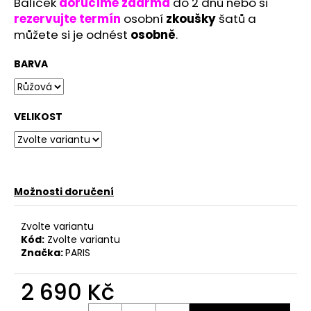
Balíček
doručíme
zdarma
do 2 dnů nebo si
rezervujte
termín
osobní
zkoušky
šatů a
můžete si je odnést
osobně
.
BARVA
VELIKOST
Možnosti doručení
Zvolte variantu
Kód:
Zvolte variantu
Značka:
PARIS
2 690 Kč
Měrná