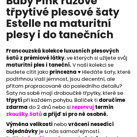
Baby Pink růžové
č
u
třpytivé plesové šaty
j
Estelle na maturitní
e
m
plesy i do tanečních
e
Francouzská kolekce luxusních plesových
MODRÉ
šatů z prémiové látky
, ve kterých si užijete svůj
KOKTEJLOVÉ
ŠATY
maturitní
ples i taneční.
V naší kolekci se
EVA
budete cítit jako
princezna
♥ Hledáte šaty, které
LOLA
podtrhnou Vaši jemnost, jsou decentní, ale
1
přitom propracované do posledního detailu?
290
Kč
Šaty na sobě mají droboučké třpytky, které se
třpytí
při každém pohybu. Balíček ti
doručíme
zdarma
do 2 dnů nebo si
rezervuj
termín
zkoušky šatů
a přijď si pro ně osobně.
Výměna velikosti
nebo
vrácení nesedící
objednávky
je u nás samozřejmostí.