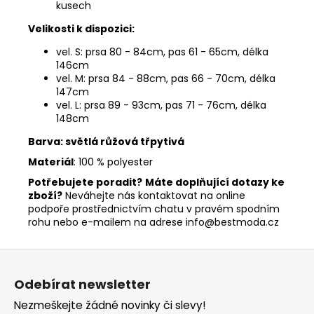
kusech
Velikosti k dispozici:
vel. S: prsa 80 - 84cm, pas 61 - 65cm, délka
146cm
vel. M: prsa 84 - 88cm, pas 66 - 70cm, délka
147cm
vel. L: prsa 89 - 93cm, pas 71 - 76cm, délka
148cm
Barva: světlá růžová třpytivá
Materiál
: 100 % polyester
Potřebujete poradit?
Máte doplňující dotazy ke
zboží?
Neváhejte nás kontaktovat na online
podpoře prostřednictvím chatu v pravém spodním
rohu nebo e-mailem na adrese info@bestmoda.cz
Z
á
Odebírat newsletter
p
Nezmeškejte žádné novinky či slevy!
a