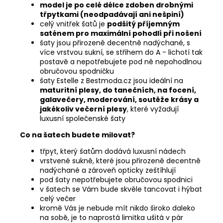
model je po celé délce zdoben drobnými
třpytkami (neodpadávají ani nešpiní)
celý vnitřek šatů je
podšitý příjemným
saténem pro maximální pohodlí při nošení
šaty jsou přirozeně decentně nadýchané, s
více vrstvou sukní, se střihem do A - lichotí tak
postavě a nepotřebujete pod ně nepohodlnou
obručovou spodničku
šaty Estelle z Bestmoda.cz jsou ideální na
maturitní plesy, do tanečních, na focení,
galavečery, moderování, soutěže krásy a
jakékoliv večerní plesy
, které vyžadují
luxusní společenské šaty
Co na šatech budete milovat?
třpyt, který šatům dodává luxusní nádech
vrstvené sukně, které jsou přirozeně decentně
nadýchané a zároveň opticky zeštíhlují
pod šaty nepotřebujete obručovou spodnici
v šatech se Vám bude skvěle tancovat i hýbat
celý večer
kromě Vás je nebude mít nikdo široko daleko
na sobě, je to naprostá limitka ušitá v pár