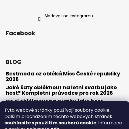
Sledovat na Instagramu
Facebook
BLOG
Bestmoda.cz obléká Miss České republiky
2026
Jaké šaty obléknout na letní svatbu jako
host? Kompletní průvodce pro rok 2026
Co si obléknout na svatbu jako host
Tyto webové stránky používají soubory cookie.
Dalším procházením těchto webových stránek
souhlasíte s použitím souborů cookie
. Informace
Osobní konzultace / zkouška šatů
Obchodní podmínky
Odstoupení od smlouvy / reklamace
Kontakty