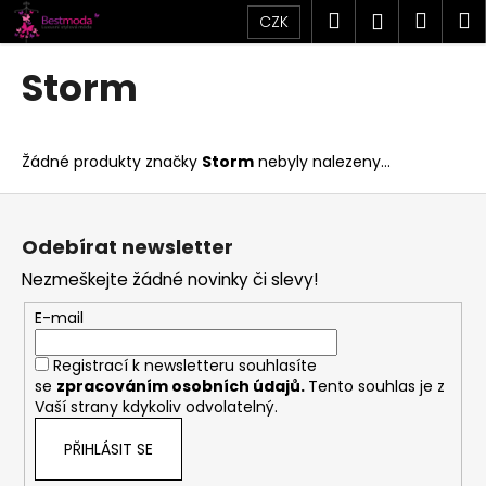
K
Přejít
Hledat
Náku
M
Přihlášen
CZK
na
o
obsah
Zpět
Zpět
košík
š
Storm
í
C
k
o
Žádné produkty značky
Storm
nebyly nalezeny...
p
o
Z
t
á
Odebírat newsletter
ř
p
Nezmeškejte žádné novinky či slevy!
e
a
b
t
E-mail
u
í
Registrací k newsletteru souhlasíte
j
se
zpracováním osobních údajů
.
Tento souhlas je z
e
Vaší strany kdykoliv odvolatelný.
t
PŘIHLÁSIT SE
e
n