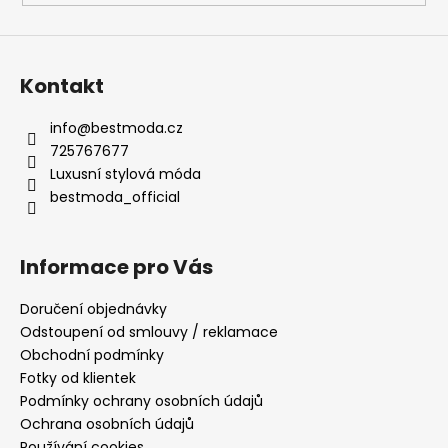
a
j
í
Kontakt
t
?
info
@
bestmoda.cz
725767677
Luxusní stylová móda
bestmoda_official
HLEDAT
Informace pro Vás
Doručení objednávky
D
Odstoupení od smlouvy / reklamace
o
Obchodní podmínky
p
Fotky od klientek
o
Podmínky ochrany osobních údajů
r
Ochrana osobních údajů
u
Používání cookies