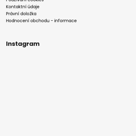
č
u
Kontaktní údaje
j
Právní doložka
e
Hodnocení obchodu - informace
m
e
Instagram
RŮŽOVÉ
SATÉNOVÉ
SPOLEČENSKÉ
ŠATY
PENELOPE
NA
SVATBY
I
PLESY
2
290
Kč