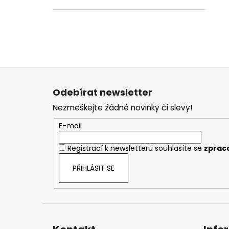
Z
á
Odebírat newsletter
p
Nezmeškejte žádné novinky či slevy!
a
t
E-mail
í
Registrací k newsletteru souhlasíte se
zprac
PŘIHLÁSIT SE