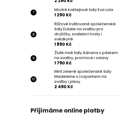
2 290 Kč
Modré koktejlové šaty Eva Lola
1 290 Kč
Růžové květované společenské
šaty Eulalie na svatbu pro
družičky, svatební hosty i
svědkyně
1 890 Kč
Žluté midi šaty Adriana s páskem
na svatby, promoce i oslavy
1 790 Kč
Mint zelené společenské šaty
Madeleine s rozparkem na
svatby i plesy
2 490 Kč
Přijímáme online platby