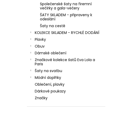
MINT ZELENÉ SPOLEČENSKÉ KOKTEJLOVÉ
l
Společenské šaty na firemní
ŠATY LEJLA NA SVATBY I DO TANEČNÍCH
večírky a gala-večery
1 290 Kč
ŠATY SKLADEM - připraveny k
odeslání
Šaty na cestě
KOLEKCE SKLADEM - RYCHLÉ DODÁNÍ
Plavky
Obuv
Dámské oblečení
Značkové kolekce šatů Eva Lola a
Paris
Šaty na svatbu
Módní doplňky
Oblečení, plavky
Dárkové poukazy
Značky