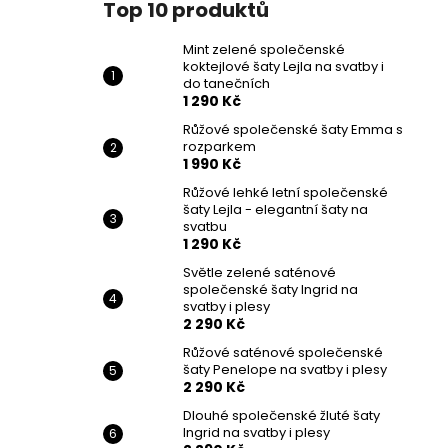
Top 10 produktů
Mint zelené společenské
koktejlové šaty Lejla na svatby i
do tanečních
1 290 Kč
Růžové společenské šaty Emma s
rozparkem
1 990 Kč
Růžové lehké letní společenské
šaty Lejla - elegantní šaty na
svatbu
1 290 Kč
Světle zelené saténové
společenské šaty Ingrid na
svatby i plesy
2 290 Kč
Růžové saténové společenské
šaty Penelope na svatby i plesy
2 290 Kč
Dlouhé společenské žluté šaty
Ingrid na svatby i plesy