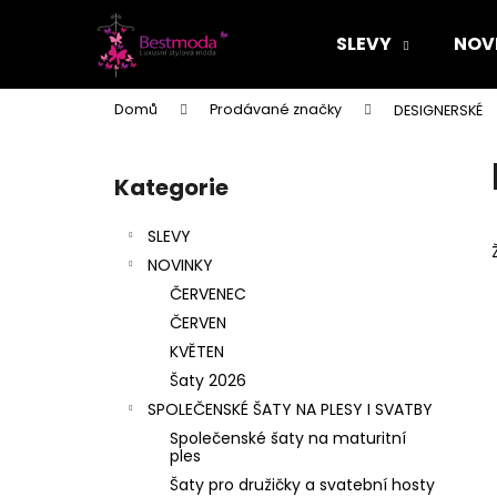
K
Přejít
na
o
SLEVY
NOV
obsah
Zpět
Zpět
š
do
do
í
Domů
Prodávané značky
DESIGNERSKÉ
k
obchodu
obchodu
P
o
Kategorie
Přeskočit
s
kategorie
t
SLEVY
r
NOVINKY
a
ČERVENEC
n
ČERVEN
n
KVĚTEN
í
Šaty 2026
p
SPOLEČENSKÉ ŠATY NA PLESY I SVATBY
a
Společenské šaty na maturitní
n
ples
e
Šaty pro družičky a svatební hosty