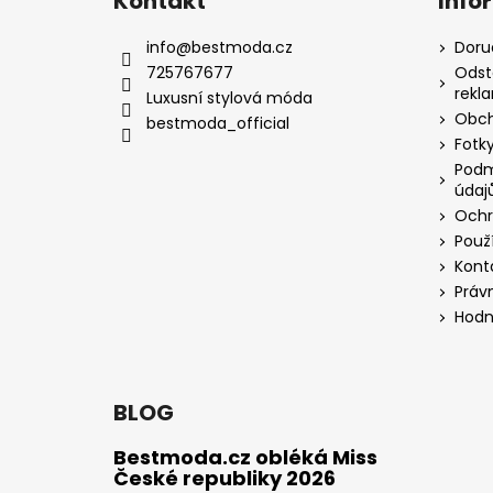
Kontakt
Info
info
@
bestmoda.cz
Doru
725767677
Odst
rekl
Luxusní stylová móda
Obch
bestmoda_official
Fotky
Podm
údaj
Ochr
Použ
Kont
Práv
Hodn
BLOG
Bestmoda.cz obléká Miss
České republiky 2026