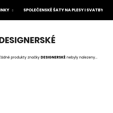
INKY
SPOLEČENSKÉ ŠATY NA PLESY I SVATBY
Co potřebujete najít?
DESIGNERSKÉ
HLEDAT
Žádné produkty značky
DESIGNERSKÉ
nebyly nalezeny...
Doporučujeme