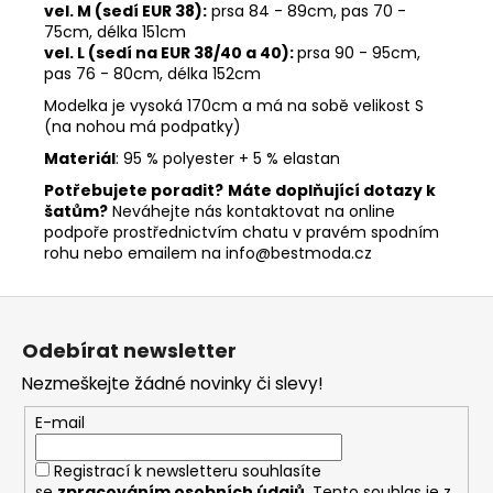
vel. M (sedí EUR 38):
prsa 84 - 89cm, pas 70
-
75cm, délka 151cm
vel. L (sedí na EUR 38/40 a 40):
prsa 90 - 95cm,
pas 76
- 80cm, délka 152cm
Modelka je vysoká 170cm a má na sobě velikost S
(na nohou má podpatky)
Materiál
: 95 % polyester + 5 % elastan
Potřebujete poradit?
Máte doplňující dotazy k
šatům?
Neváhejte nás kontaktovat na online
podpoře prostřednictvím chatu v pravém spodním
rohu nebo emailem na info@bestmoda.cz
Z
á
Odebírat newsletter
p
Nezmeškejte žádné novinky či slevy!
a
t
E-mail
í
Registrací k newsletteru souhlasíte
se
zpracováním osobních údajů
.
Tento souhlas je z