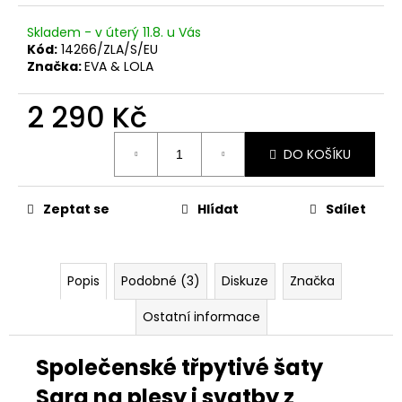
Skladem - v úterý 11.8. u Vás
Kód:
14266/ZLA/S/EU
Značka:
EVA & LOLA
2 290 Kč
Měrná
DO KOŠÍKU
cena:
Zeptat se
Hlídat
Sdílet
Popis
Podobné (3)
Diskuze
Značka
Ostatní informace
Společenské třpytivé šaty
Sara na plesy i svatby z