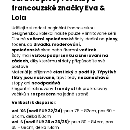
francouzské značky Eva &
Lola
Udělejte si radost originální francouzskou
designerskou kolekcí našité pouze v limitované sérii
Dlouhé
večerní
společenské
šaty ideální na
plesy
,
focení, do
divadla
,
moderování,
společenské
akce nebo firemní
večírek
Šaty mají
všitou
podprsenku a šněrování na
zádech,
díky kterému si šaty přizpůsobíte své
postavě
Materiál je příjemně
elastický
a
podšitý
.
Třpytivé
flitry jsou našívané
, třpyt tedy
nezanechává
stopy ani
neodpadává
Elegantní rafinovaný
trendy
střih
pro královny
večírků s
rozparkem
na jedné straně
Velikosti k dispozici:
vel. XS (sedí EUR 32/34):
prsa 78 - 82cm, pas 60
-
64cm, délka 150cm
vel. S (sedí EUR 36 a 36/38):
prsa 80 - 84cm, pas
65 - 69cm, délka 151cm