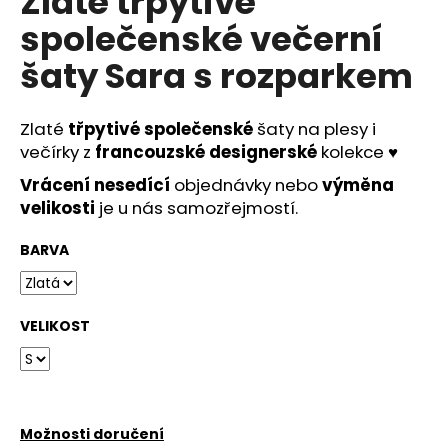
Zlaté třpytivé
č
u
společenské večerní
j
šaty Sara s rozparkem
e
m
e
Zlaté
třpytivé
společenské
šaty na plesy i
večírky z
francouzské designerské
kolekce
♥
DLOUHÉ
Vrácení
nesedící
objednávky nebo
výměna
SPOLEČENSKÉ
ŽLUTÉ
velikosti
je u nás samozřejmostí.
ŠATY
INGRID
BARVA
NA
SVATBY
I
PLESY
VELIKOST
2
290
Kč
Možnosti doručení