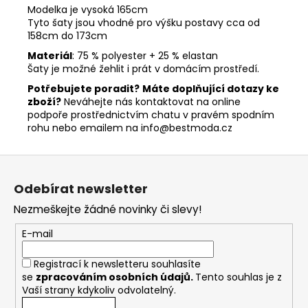
Modelka je vysoká 165cm
Tyto šaty jsou vhodné pro výšku postavy cca od
158cm do 173cm
Materiál
: 75 % polyester + 25 % elastan
Šaty je možné žehlit i prát v domácím prostředí.
Potřebujete poradit?
Máte doplňující dotazy ke
zboží?
Neváhejte nás kontaktovat na online
podpoře prostřednictvím chatu v pravém spodním
rohu nebo emailem na info@bestmoda.cz
Z
á
Odebírat newsletter
p
Nezmeškejte žádné novinky či slevy!
a
t
E-mail
í
Registrací k newsletteru souhlasíte
se
zpracováním osobních údajů
.
Tento souhlas je z
Vaší strany kdykoliv odvolatelný.