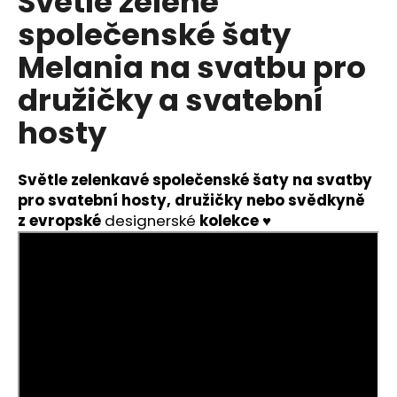
Světle zelené
č
u
společenské šaty
j
Melania na svatbu pro
e
m
družičky a svatební
e
hosty
MODRÉ
KOKTEJLOVÉ
Světle zelenkavé společenské
šaty na svatby
ŠATY
EVA
pro svatební hosty, družičky nebo svědkyně
LOLA
z
evropské
designerské
kolekce
♥
1
290
Kč