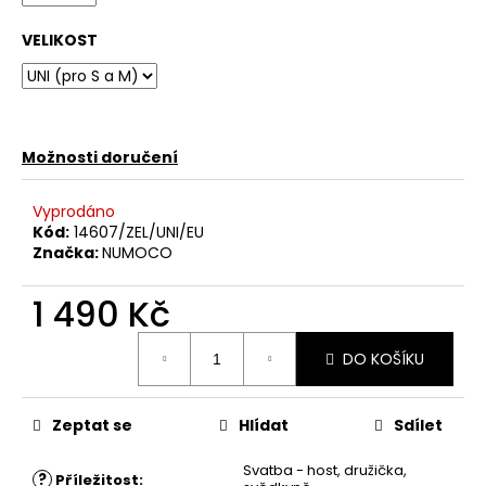
VELIKOST
Možnosti doručení
Vyprodáno
Kód:
14607/ZEL/UNI/EU
Značka:
NUMOCO
1 490 Kč
Měrná
DO KOŠÍKU
cena:
Zeptat se
Hlídat
Sdílet
Svatba - host, družička,
?
Příležitost
: