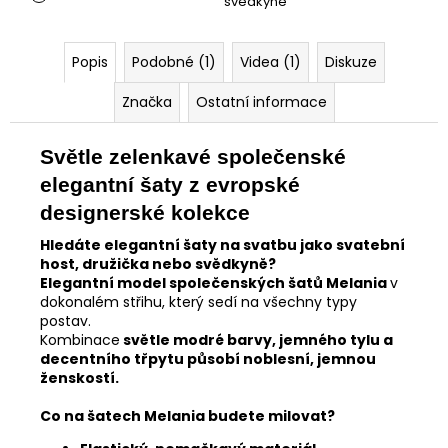
svědkyně
Popis
Podobné (1)
Videa (1)
Diskuze
Značka
Ostatní informace
Světle zelenkavé společenské
elegantní šaty z evropské
designerské kolekce
Hledáte elegantní šaty na svatbu jako svatební
host, družička nebo svědkyně?
Elegantní model společenských šatů Melania
v
dokonalém střihu, který sedí na všechny typy
postav.
Kombinace
světle modré barvy, jemného tylu a
decentního třpytu působí noblesní, jemnou
ženskostí.
Co na šatech Melania budete milovat?