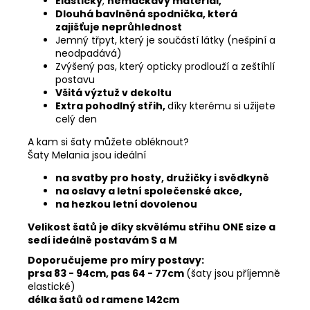
Elastický
,
nemačkavý materiál,
Dlouhá bavlněná spodnička, která
zajišťuje neprůhlednost
Jemný třpyt, který je součástí látky (nešpiní a
neodpadává)
Zvýšený pas, který opticky prodlouží a zeštíhlí
postavu
Všitá výztuž v dekoltu
Extra pohodlný střih,
díky kterému si užijete
celý den
A kam si šaty můžete obléknout?
Šaty Melania jsou ideální
na svatby pro hosty, družičky i svědkyně
na oslavy a letní společenské akce,
na hezkou letní dovolenou
Velikost šatů je díky skvělému střihu ONE size a
sedí ideálně postavám S a M
Doporučujeme pro míry postavy:
prsa 83
- 94cm, pas 64 - 77cm
(šaty jsou příjemně
elastické)
délka šatů od ramene 142cm