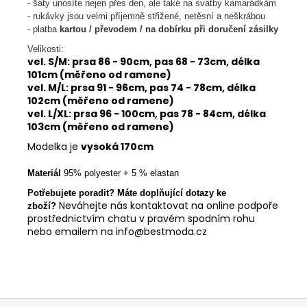
- šaty unosíte nejen přes den, ale také na svatby kamarádkám
- rukávky jsou velmi příjemně střižené, netěsní a neškrábou
- platba
kartou / převodem / na dobírku při doručení zásilky
Velikosti:
vel. S/M: prsa 86 - 90cm, pas 68 - 73cm, délka
101cm (měřeno od ramene)
vel. M/L: prsa 91 - 96cm, pas 74 - 78cm, délka
102cm (měřeno od ramene)
vel. L/XL: prsa 96 - 100cm, pas 78 - 84cm, délka
103cm (měřeno od ramene)
Modelka je
vysoká 170cm
Materiál
95% polyester + 5 % elastan
Potřebujete poradit? Máte doplňující dotazy ke
Neváhejte nás kontaktovat na online podpoře
zboží?
prostřednictvím chatu v pravém spodním rohu
nebo emailem na info@bestmoda.cz
Z