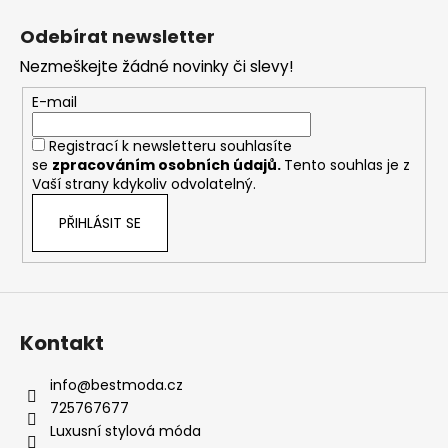
á
Odebírat newsletter
p
Nezmeškejte žádné novinky či slevy!
a
t
E-mail
í
Registrací k newsletteru souhlasíte
se
zpracováním osobních údajů
.
Tento souhlas je z
Vaší strany kdykoliv odvolatelný.
PŘIHLÁSIT SE
Kontakt
info
@
bestmoda.cz
725767677
Luxusní stylová móda