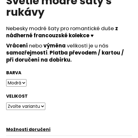
Světle modré šaty s
č
u
rukávy
j
e
m
Nebesky modré šaty pro romantické duše
z
e
nádherné francouzské kolekce
♥
Vrácení
nebo
výměna
velikosti je u nás
samozřejmostí
.
Platba převodem / kartou /
RŮŽOVÉ
SPOLEČENSKÉ
při doručení na dobírku.
ŠATY
EMMA
BARVA
S
ROZPARKEM
1
990
VELIKOST
Kč
Možnosti doručení