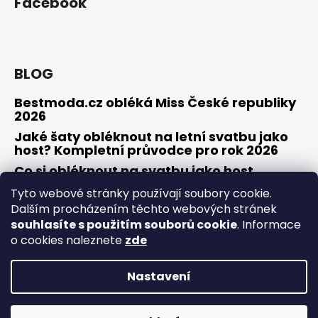
Facebook
BLOG
Bestmoda.cz obléká Miss České republiky
2026
Jaké šaty obléknout na letní svatbu jako
host? Kompletní průvodce pro rok 2026
Co si obléknout na svatbu jako host
Tyto webové stránky používají soubory cookie.
Dalším procházením těchto webových stránek
souhlasíte s použitím souborů cookie
. Informace
Osobní konzultace / zkouška šatů
Obchodní podmínky
Odstoupení od smlouvy / reklamace
Kontakty
o cookies naleznete
zde
Nastavení
Vytvořil Shoptet
Copyright 2026
Bestmoda
. Všechna práva vyhrazena.