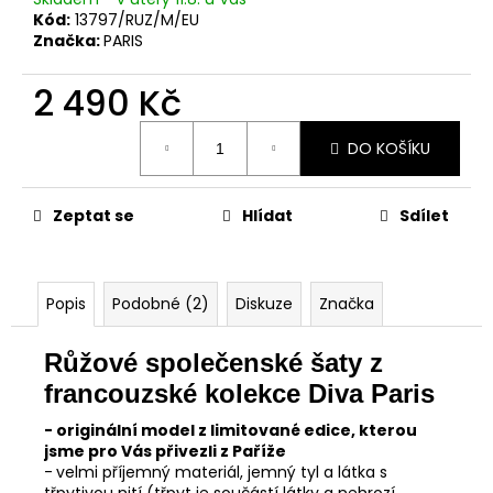
Kód:
13797/RUZ/M/EU
Značka:
PARIS
2 490 Kč
Měrná
DO KOŠÍKU
cena:
Zeptat se
Hlídat
Sdílet
Popis
Podobné (2)
Diskuze
Značka
Růžové společenské šaty z
francouzské kolekce Diva Paris
- originální model z limitované edice, kterou
jsme pro Vás přivezli z Paříže
-
velmi příjemný materiál, jemný tyl a látka s