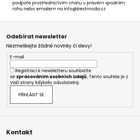
podpoře prostřednictvím chatu v pravém spodním
rohu nebo emailem na info@bestmoda.cz
Z
á
Odebírat newsletter
p
Nezmeškejte žádné novinky či slevy!
a
t
E-mail
í
Registrací k newsletteru souhlasíte
se
zpracováním osobních údajů
.
Tento souhlas je z
Vaší strany kdykoliv odvolatelný.
PŘIHLÁSIT SE
Kontakt