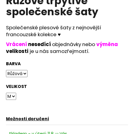
Růžové třpytivé
č
u
společenské šaty
j
e
m
Společenské plesové šaty z nejnovější
e
francouzské kolekce
♥
Vrácení
nesedící
objednávky nebo
výměna
velikosti
je u nás samozřejmostí.
RŮŽOVÉ
SPOLEČENSKÉ
ŠATY
BARVA
EMMA
S
ROZPARKEM
1
VELIKOST
990
Kč
Možnosti doručení
Skladem - v úterý 11.8. u Vás