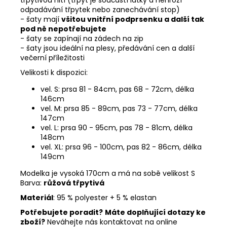
třpytivou nití (třpyt je součástí látky a nehrozí
odpadávání třpytek nebo zanechávání stop)
- šaty mají
všitou vnitřní podprsenku a další tak
pod ně nepotřebujete
- šaty se zapínají na zádech na zip
- šaty jsou ideální na plesy, předávání cen a další
večerní příležitosti
Velikosti k dispozici:
vel. S: prsa 81 - 84cm, pas 68 - 72cm, délka
146cm
vel. M: prsa 85 - 89cm, pas 73 - 77cm, délka
147cm
vel. L: prsa 90 - 95cm, pas 78 - 81cm, délka
148cm
vel. XL: prsa 96 - 100cm, pas 82 - 86cm, délka
149cm
Modelka je vysoká 170cm a má na sobě velikost S
Barva:
růžová třpytivá
Materiál
: 95 % polyester + 5 % elastan
Potřebujete poradit?
Máte doplňující dotazy ke
zboží?
Neváhejte nás kontaktovat na online