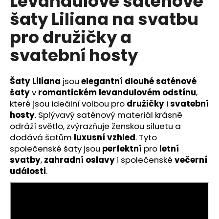
Levandulové saténové
č
u
šaty Liliana na svatbu
j
pro družičky a
e
m
svatební hosty
e
Šaty Liliana
jsou
elegantní dlouhé saténové
DLOUHÉ
šaty
v
romantickém levandulovém odstínu
,
SPOLEČENSKÉ
ŽLUTÉ
které jsou ideální volbou pro
družičky
i
svatební
ŠATY
hosty
. Splývavý saténový materiál krásně
INGRID
NA
odráží světlo, zvýrazňuje ženskou siluetu a
SVATBY
dodává šatům
luxusní
vzhled
. Tyto
I
společenské šaty jsou
perfektní
pro
letní
PLESY
svatby
,
zahradní
oslavy
i společenské
večerní
2
události
.
290
Kč