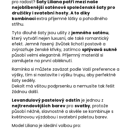
pro radost?
Šaty Liliana patří mezi naše
nejoblíbenější saténové společenské šaty pro
družičky i svatební hosty. A to díky
kombinaci
extra příjemné látky a pohodlného
střihu.
Tyto dlouhé šaty jsou ušity z
jemného
saténu
,
který vytváří nejen luxusní, ale také romantický
efekt. Jemně řasený živůtek lichotí postavě a
zvýrazňuje ženské křivky, zatímco
splývavá
sukně
působí velmi elegantně. Příjemný materiál si
zamilujete na první obléknutí.
Ramínka si můžete zavázat podle Vaší preference a
výšky, tím si nastavíte i výšku trupu, aby perfektně
šaty seděly.
Dekolt má všitou podprsenku a nemusíte tak řešit
žádnou další.
Levandulový pastelový
odstín
je jednou z
nejtrendovějších
barev
pro
svatby
, protože
působí něžně, slavnostně a skvěle se kombinuje s
květinovou výzdobou i svatební paletou barev.
Model Liliana je ideální volbou pro: