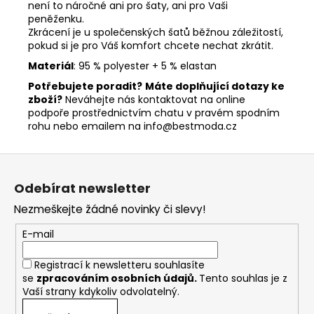
není to náročné ani pro šaty, ani pro Vaši
peněženku.
Zkrácení je u společenských šatů běžnou záležitostí,
pokud si je pro Váš komfort chcete nechat zkrátit.
Materiál
: 95 % polyester + 5 % elastan
Potřebujete poradit?
Máte doplňující dotazy ke
zboží?
Neváhejte nás kontaktovat na online
podpoře prostřednictvím chatu v pravém spodním
rohu nebo emailem na info@bestmoda.cz
Z
á
Odebírat newsletter
p
Nezmeškejte žádné novinky či slevy!
a
t
E-mail
í
Registrací k newsletteru souhlasíte
se
zpracováním osobních údajů
.
Tento souhlas je z
Vaší strany kdykoliv odvolatelný.