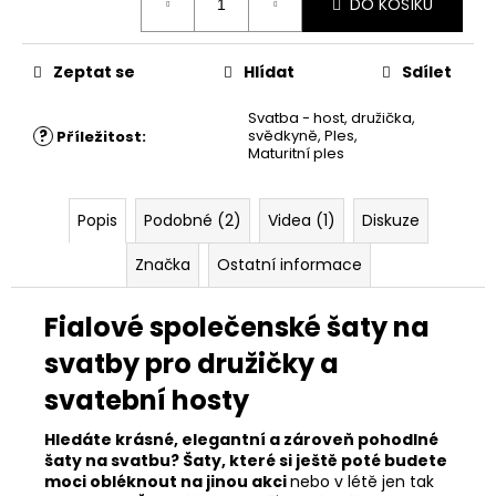
DO KOŠÍKU
cena:
Zeptat se
Hlídat
Sdílet
Svatba - host, družička,
?
svědkyně
,
Ples,
Příležitost
:
Maturitní ples
Popis
Podobné (2)
Videa (1)
Diskuze
Značka
Ostatní informace
Fialové
společenské šaty na
svatby pro družičky a
svatební hosty
Hledáte krásné, elegantní a zároveň pohodlné
šaty na svatbu? Šaty, které si ještě poté budete
moci obléknout na jinou akci
nebo v létě jen tak