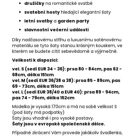
družičky
na romantické svatbě
svatební
hosty
hledající elegantní šaty
letní
svatby
a
garden
party
slavnostní
večerní
události
Díky nadčasovému střihu a luxusnímu saténovému
materiálu se tyto šaty stanou krásným kouskem, ve
kterém se budete cítit sebevědomě a výjimečně.
Velikosti k dispozici:
vel. S (sedí EUR 34 - 36):
prsa 80 - 84cm, pas 62
-
68cm, délka 151cm
vel. M (sedí EUR 36/38 a 38):
prsa 85 - 89cm, pas
69 - 73cm, délka 151cm
vel. L (sedí EUR 38/40 a EUR 40):
prsa 89 - 94cm,
pas 74
- 79cm, délka 152cm
Modelka je vysoká 170cm a má na sobě velikost S
(pod šaty má podpatky)
Šaty jsou vhodné i pro vysoké postavy.
Šaty jsou v evropské společenské délce.
Případné zkrácení Vám provede jakákoliv švadlenka,