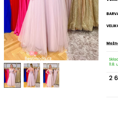
RŮŽOVÉ SPOLEČENSKÉ ŠATY EMMA S
RŮŽOVÉ LEHKÉ L
ROZPARKEM
LEJLA - ELEGAN
1 990 Kč
1 290 Kč
BARV
VELIK
Možno
Skla
11.8.
2 
Měr
cena