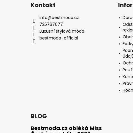
Kontakt
Info
info
@
bestmoda.cz
Doru
725767677
Odst
rekl
Luxusní stylová móda
Obch
bestmoda_official
Fotky
Podm
údaj
Ochr
Použ
Kont
Práv
Hodn
BLOG
Bestmoda.cz obléká Miss