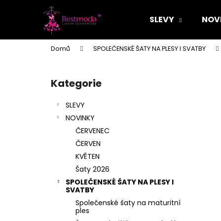
K
Přejít
na
o
SLEVY
NOV
obsah
Zpět
Zpět
š
do
do
í
Domů
SPOLEČENSKÉ ŠATY NA PLESY I SVATBY
k
obchodu
obchodu
P
o
Kategorie
Přeskočit
s
kategorie
t
SLEVY
r
NOVINKY
a
ČERVENEC
n
ČERVEN
n
KVĚTEN
í
Šaty 2026
p
SPOLEČENSKÉ ŠATY NA PLESY I
a
SVATBY
n
Společenské šaty na maturitní
ples
e