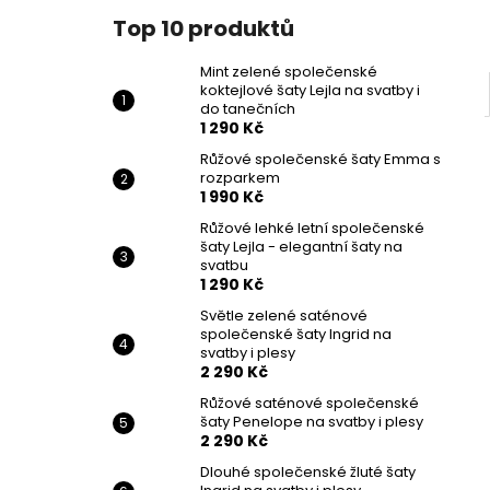
Top 10 produktů
Mint zelené společenské
koktejlové šaty Lejla na svatby i
do tanečních
1 290 Kč
Růžové společenské šaty Emma s
rozparkem
1 990 Kč
Růžové lehké letní společenské
šaty Lejla - elegantní šaty na
svatbu
1 290 Kč
Světle zelené saténové
společenské šaty Ingrid na
svatby i plesy
2 290 Kč
Růžové saténové společenské
šaty Penelope na svatby i plesy
2 290 Kč
Dlouhé společenské žluté šaty