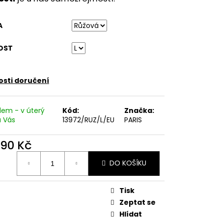
ETNÍ SPOLEČENSKÉ ŠATY
TNÍ ŠATY NA SVATBU
A
OST
sti doručení
dem - v úterý
Kód:
Značka:
 u Vás
13972/RUZ/L/EU
PARIS
690 Kč
ná
DO KOŠÍKU
:
Tisk
Zeptat se
Hlídat