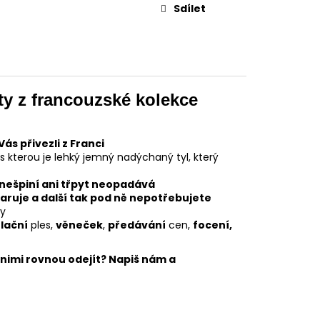
Sdílet
ty z francouzské kolekce
ás přivezli z Franci
es kterou je lehký jemný nadýchaný tyl, který
y nešpiní ani třpyt neopadává
aruje a další tak pod ně nepotřebujete
by
lační
ples,
věneček
,
předávání
cen,
focení,
 nimi rovnou odejít? Napiš nám a