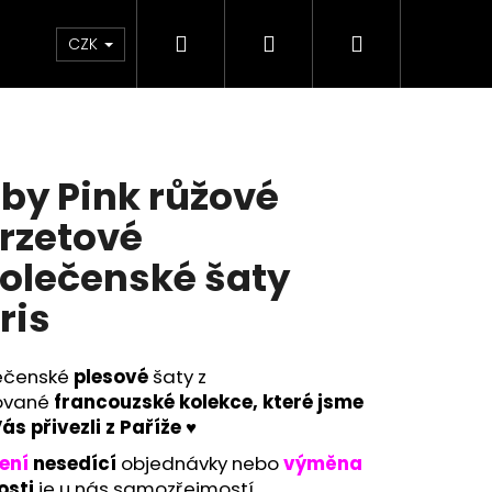
Hledat
Přihlášení
Nákupní
KOLEKCE SKLADEM - RYCHLÉ DODÁNÍ
Plavky
CZK
košík
by Pink růžové
rzetové
olečenské šaty
ris
ečenské
plesové
šaty z
tované
francouzské
kolekce, které jsme
ás přivezli z Paříže ♥
Následující
ení
nesedící
objednávky nebo
výměna
osti
je u nás samozřejmostí.