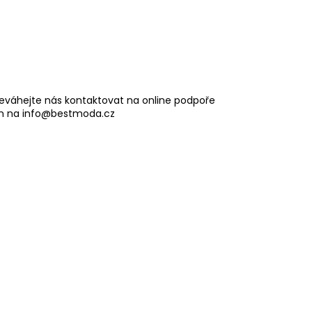
eváhejte nás kontaktovat na online podpoře
m na info@bestmoda.cz