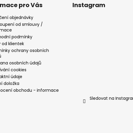
rmace pro Vás
Instagram
čení objednávky
oupení od smlouvy /
amace
odní podmínky
 od klientek
ínky ochrany osobních
ů
ana osobních údajů
ívání cookies
aktní údaje
ní doložka
ocení obchodu - informace
Sledovat na Instagr