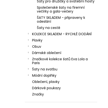
MINT ZELENÉ SPOLEČENSKÉ KOKTEJLOVÉ
Šaty pro družičky a svatební hosty
l
ŠATY LEJLA NA SVATBY I DO TANEČNÍCH
Společenské šaty na firemní
večírky a gala-večery
1 290 Kč
ŠATY SKLADEM - připraveny k
odeslání
Šaty na cestě
KOLEKCE SKLADEM - RYCHLÉ DODÁNÍ
Plavky
Obuv
Dámské oblečení
Značkové kolekce šatů Eva Lola a
Paris
Šaty na svatbu
Módní doplňky
Oblečení, plavky
Dárkové poukazy
Značky