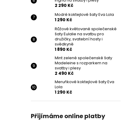
Ingrid na svatby i plesy
2 290 Kč
Modré koktejlové šaty Eva Lola
1 290 Kč
Růžové květované společenské
šaty Eulalie na svatbu pro
družičky, svatební hosty i
svědkyně
1 890 Kč
Mint zelené společenské šaty
Madeleine s rozparkem na
svatby i plesy
2 490 Kč
Meruňkové koktejlové šaty Eva
Lola
1 290 Kč
Přijímáme online platby