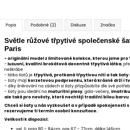
Popis
Podobné (2)
Diskuze
Značka
Světle růžové třpytivé společenské ša
Paris
- originální model z limitované kolekce, kterou jsme pro V
-
luxusní, kvalitní brokátová decentně třpytivá látka
, př
neškrábe
- látka šatů je
třpytivá, protkaná třpytivou nití a tak šat
- šaty mají
korzetovou podprsenku, která krásně drží i tv
- díky šněrování na zádech si šaty přizpůsobíte dle své potře
- šaty jsou ideální na
maturitní plesy
, gala-večery,
imatriku
ale také pro nevěsty, které nechtějí tradiční bílou barvu
Chceš si šaty u nás vyzkoušet a v případě spokojenosti s
rezervujeme ti termín osobní konzultace.
Velikosti k dispozici:
vel. S: prsa 80 - 84cm, pas 67 - 72cm, délka 146cm