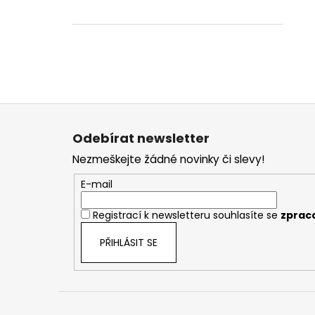
Z
á
Odebírat newsletter
p
Nezmeškejte žádné novinky či slevy!
a
t
E-mail
í
Registrací k newsletteru souhlasíte se
zprac
PŘIHLÁSIT SE