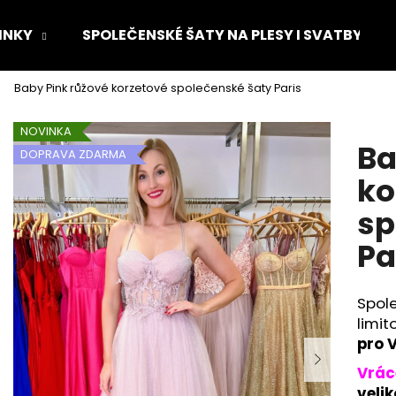
INKY
SPOLEČENSKÉ ŠATY NA PLESY I SVATBY
Baby Pink růžové korzetové společenské šaty Paris
Co potřebujete najít?
NOVINKA
Ba
DOPRAVA ZDARMA
HLEDAT
ko
sp
Doporučujeme
Pa
Spol
limi
pro V
Vrác
velik