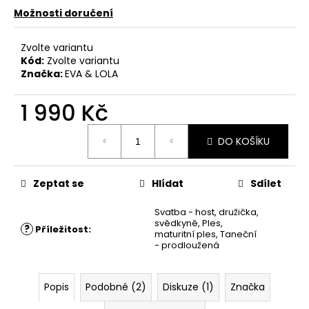
Možnosti doručení
Zvolte variantu
Kód:
Zvolte variantu
Značka:
EVA & LOLA
1 990 Kč
Měrná
DO KOŠÍKU
cena:
Zeptat se
Hlídat
Sdílet
Svatba - host, družička,
svědkyně
,
Ples
,
?
Příležitost
:
maturitní ples
,
Taneční
- prodloužená
Popis
Podobné (2)
Diskuze (1)
Značka