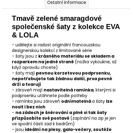
Ostatní informace
Tmavě zelené smaragdové
společenské šaty z kolekce
EVA
& LOLA
- udělejte si radost originální francouzskou
designerskou kolekcí z limitované série
- šaty jsou z
krásného materiálu se skladem a
rozparkem na jedné straně
(nožka vykoukne, až
když opravdu chcete)
- šaty mají
pevnou korzetovou podprsenku,
nepotřebujete tak žádnou další, prsa pevně
drží a tvarují
- zároveň mají
nastavitelná ramínka
, kterými si
podprsenku utáhnete podle potřeby
- ramínka jsou zároveň
odnímatelná
a šaty
lze
nosit i bez nich
-
na zádech je šněrování a plně si tak šaty
přizpůsobíte své postavě
(zapínání na zip je jen
ve spodní části zad k bedrům)
- jsou
ideální na plesy, gala-večery, soutěže