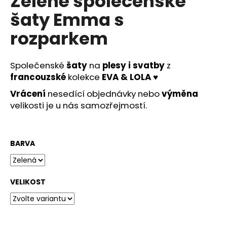
Zelené společenské
č
u
šaty Emma s
j
rozparkem
e
m
e
Společenské
šaty
na
plesy i svatby
z
francouzské
kolekce
EVA & LOLA
♥
MODRÉ
Vrácení
nesedící objednávky nebo
výměna
KOKTEJLOVÉ
ŠATY
velikosti je u nás samozřejmostí.
EVA
LOLA
1
290
BARVA
Kč
VELIKOST