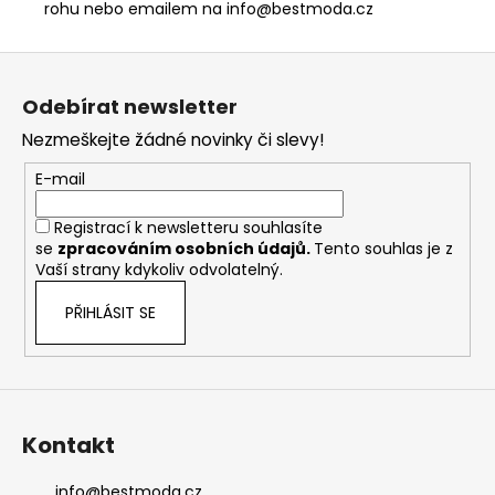
rohu nebo emailem na info@bestmoda.cz
Z
á
Odebírat newsletter
p
Nezmeškejte žádné novinky či slevy!
a
t
E-mail
í
Registrací k newsletteru souhlasíte
se
zpracováním osobních údajů
.
Tento souhlas je z
Vaší strany kdykoliv odvolatelný.
PŘIHLÁSIT SE
Kontakt
info
@
bestmoda.cz