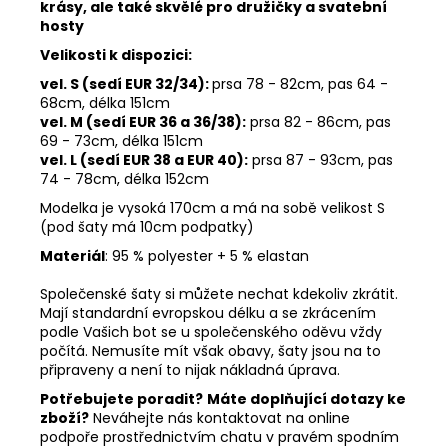
krásy, ale také skvělé pro družičky a svatební
hosty
Velikosti k dispozici:
vel. S (sedí EUR 32/34):
prsa 78 - 82cm, pas 64
-
68cm, délka 151cm
vel. M (sedí EUR 36 a 36/38):
prsa 82 - 86cm, pas
69 - 73cm, délka 151cm
vel. L (sedí EUR 38 a EUR 40):
prsa 87 - 93cm, pas
74
- 78cm, délka 152cm
Modelka je vysoká 170cm a má na sobě velikost S
(pod šaty má 10cm podpatky)
Materiál
: 95 % polyester + 5 % elastan
Společenské šaty si můžete nechat kdekoliv zkrátit.
Mají standardní evropskou délku a se zkrácením
podle Vašich bot se u společenského oděvu vždy
počítá. Nemusíte mít však obavy, šaty jsou na to
připraveny a není to nijak nákladná úprava.
Potřebujete poradit?
Máte doplňující dotazy ke
zboží?
Neváhejte nás kontaktovat na online
podpoře prostřednictvím chatu v pravém spodním