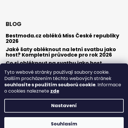
BLOG
Bestmoda.cz obléká Miss České republiky
2026
Jaké šaty obléknout na letní svatbu jako
host? Kompletní průvodce pro rok 2026
Co si obléknout na svatbu jako host
Tyto webové stránky používají soubory cookie.
Dalším procházením těchto webových stránek
souhlasíte s použitím souborů cookie
. Informace
Osobní konzultace / zkouška šatů
Obchodní podmínky
Odstoupení od smlouvy / reklamace
Kontakty
o cookies naleznete
zde
Nastavení
Vytvořil Shoptet
Copyright 2026
Bestmoda
. Všechna práva vyhrazena.
20% sleva s kódem bestmoda20 na online objednávky do
Souhlasím
Upravit nastavení cookies
půlnoci 7.8. Doručení objednávky po ČR ZDARMA ♥