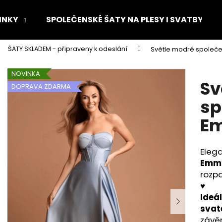
INKY
SPOLEČENSKÉ ŠATY NA PLESY I SVATBY
ŠATY SKLADEM - připraveny k odeslání
Světle modré společ
Co potřebujete najít?
NOVINKA
Sv
DOPRAVA ZDARMA
HLEDAT
sp
Em
Doporučujeme
Eleg
Emma
rozp
♥
Ideá
svat
závěr