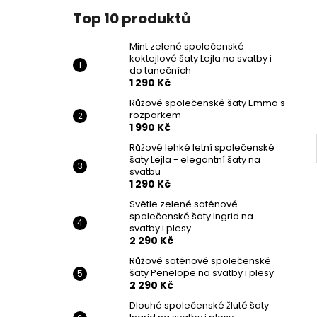
Top 10 produktů
Mint zelené společenské
koktejlové šaty Lejla na svatby i
do tanečních
1 290 Kč
Růžové společenské šaty Emma s
rozparkem
1 990 Kč
Růžové lehké letní společenské
šaty Lejla - elegantní šaty na
svatbu
1 290 Kč
Světle zelené saténové
společenské šaty Ingrid na
svatby i plesy
2 290 Kč
Růžové saténové společenské
šaty Penelope na svatby i plesy
2 290 Kč
Dlouhé společenské žluté šaty