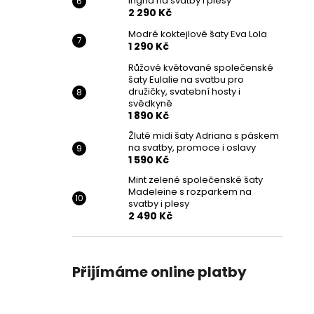
Ingrid na svatby i plesy
2 290 Kč
Modré koktejlové šaty Eva Lola
1 290 Kč
Růžové květované společenské
šaty Eulalie na svatbu pro
družičky, svatební hosty i
svědkyně
1 890 Kč
Žluté midi šaty Adriana s páskem
na svatby, promoce i oslavy
1 590 Kč
Mint zelené společenské šaty
Madeleine s rozparkem na
svatby i plesy
2 490 Kč
Přijímáme online platby