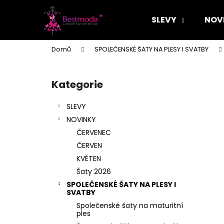
K
Přejít
na
o
SLEVY
NOV
obsah
Zpět
Zpět
š
do
do
í
Domů
SPOLEČENSKÉ ŠATY NA PLESY I SVATBY
k
obchodu
obchodu
P
o
Kategorie
Přeskočit
s
kategorie
t
SLEVY
r
NOVINKY
a
ČERVENEC
n
ČERVEN
n
KVĚTEN
í
Šaty 2026
p
SPOLEČENSKÉ ŠATY NA PLESY I
a
SVATBY
n
Společenské šaty na maturitní
ples
e