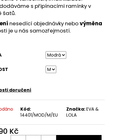
ETNÍ SPOLEČENSKÉ ŠATY
 dodáváme s připínacími ramínky v
TNÍ ŠATY NA SVATBU
 šatů.
ení
nesedící objednávky nebo
výměna
osti je u nás samozřejmostí.
A
OST
sti doručení
odáno
Kód:
Značka:
EVA &
14401/MOD/M/EU
LOLA
990 Kč
ná