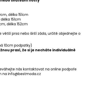
 nebo svatební hosty
9cm, délka 151cm
 délka 151cm
1cm, délka 152cm
 větší prsa nebo širší záda, určitě objednejte o
 má 10cm podpatky)
nou praxí, že si je necháte individuálně
eváhejte nás kontaktovat na online podpoře
m na info@bestmoda.cz