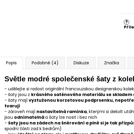
cena
?
Příl
Popis
Podobné (4)
Diskuze
Značka
Světle modré společenské šaty z kol
- udělejte si radost originální francouzskou designerskou kole
- šaty jsou z
krásného saténového materiálu se skladem 
- šaty mají
vyztuženou korzetovou podprsenku, nepotřebu
tvarují
- zároveň mají
nastavitelná ramínka
, kterými si dekolt ut
jsou
odnímatelná
a šaty lze nosit i bez nich
-
šaty jsou na zádech na šněrování a plně si je tak přizp
spodní části zad k bedrům)