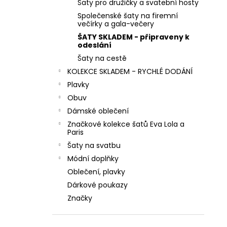
MINT ZELENÉ SPOLEČENSKÉ KOKTEJLOVÉ
Šaty pro družičky a svatební hosty
l
ŠATY LEJLA NA SVATBY I DO TANEČNÍCH
Společenské šaty na firemní
večírky a gala-večery
1 290 Kč
ŠATY SKLADEM - připraveny k
odeslání
Šaty na cestě
KOLEKCE SKLADEM - RYCHLÉ DODÁNÍ
Plavky
Obuv
Dámské oblečení
Značkové kolekce šatů Eva Lola a
Paris
Šaty na svatbu
Módní doplňky
Oblečení, plavky
Dárkové poukazy
Značky