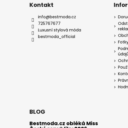
Kontakt
Info
info
@
bestmoda.cz
Doru
725767677
Odst
rekl
Luxusní stylová móda
Obch
bestmoda_official
Fotky
Podm
údaj
Ochr
Použ
Kont
Práv
Hodn
BLOG
Bestmoda.cz obléká Miss