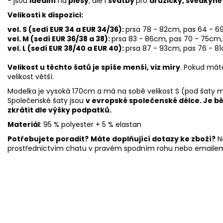
- jsou
ideální
na
plesy
, ale i
svatby
pro
družičky, svědkyně
Velikosti k dispozici:
vel. S (sedí EUR 34 a EUR 34/36):
prsa 78 - 82cm, pas 64
- 6
vel. M (sedí EUR 36/38 a 38):
prsa 83 - 86cm, pas 70 - 75cm,
vel. L (sedí EUR 38/40 a EUR 40):
prsa 87 - 93cm, pas 76
- 8
Velikost u těchto šatů je spíše menší, viz míry
. Pokud máte
velikost větší.
Modelka je vysoká 170cm a má na sobě velikost S (pod šaty
Společenské šaty jsou
v evropské společenské délce. Je běž
zkrátit dle výšky podpatků.
Materiál
: 95 % polyester + 5 % elastan
Potřebujete poradit?
Máte doplňující dotazy ke zboží?
N
prostřednictvím chatu v pravém spodním rohu nebo emaile