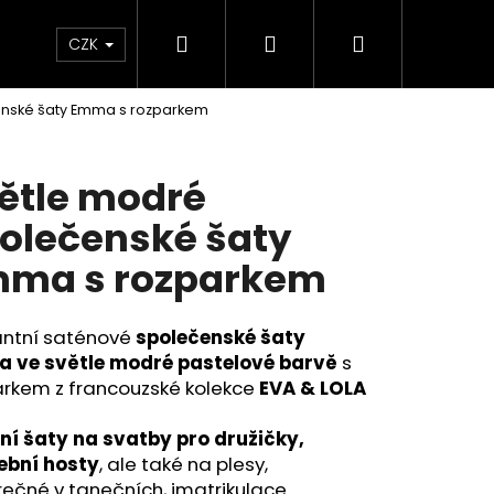
Hledat
Přihlášení
Nákupní
KOLEKCE SKLADEM - RYCHLÉ DODÁNÍ
Plavky
CZK
enské šaty Emma s rozparkem
košík
ětle modré
olečenské šaty
ma s rozparkem
antní saténové
společenské
šaty
 ve světle modré pastelové barvě
s
arkem z francouzské kolekce
EVA & LOLA
Následující
lní šaty na svatby pro družičky,
ební hosty
, ale také na plesy,
ečné v tanečních, imatrikulace.