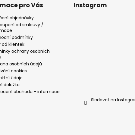
rmace pro Vás
Instagram
čení objednávky
oupení od smlouvy /
amace
odní podmínky
 od klientek
ínky ochrany osobních
ů
ana osobních údajů
ívání cookies
aktní údaje
ní doložka
ocení obchodu - informace
Sledovat na Instagr