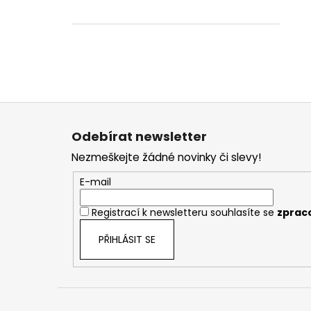
Z
á
Odebírat newsletter
p
Nezmeškejte žádné novinky či slevy!
a
t
E-mail
í
Registrací k newsletteru souhlasíte se
zprac
PŘIHLÁSIT SE