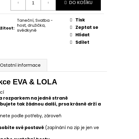
DO KOŠÍKU
:
Tisk
Taneční
,
Svatba -
host, družička,
Zeptat se
ežitost
:
svědkyně
Hlídat
Sdílet
Ostatní informace
ekce
EVA & LOLA
kcí
a rozparkem na jedné straně
jete tak žádnou další, prsa krásně drží a
áhnete podle potřeby, zároveň
ůsobíte své postavě
(zapínání na zip je jen ve