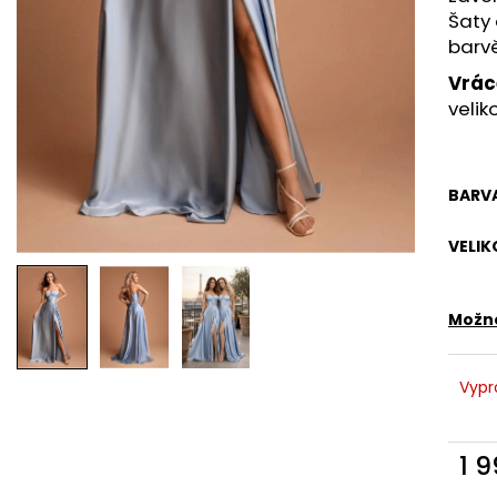
RŮŽOVÉ SPOLEČENSKÉ ŠATY EMMA S
RŮŽOVÉ LEHKÉ L
Šaty
ROZPARKEM
LEJLA - ELEGAN
barvě
1 990 Kč
1 290 Kč
Vrác
velik
BARV
VELIK
Možno
Vypr
1 
Měr