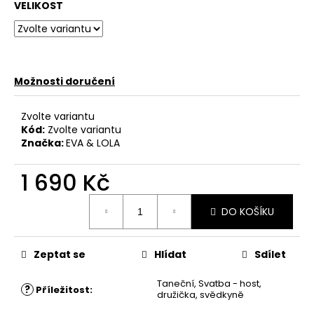
VELIKOST
Možnosti doručení
Zvolte variantu
Kód:
Zvolte variantu
Značka:
EVA & LOLA
1 690 Kč
Měrná
DO KOŠÍKU
cena:
Zeptat se
Hlídat
Sdílet
Taneční
,
Svatba - host,
?
Příležitost
:
družička, svědkyně