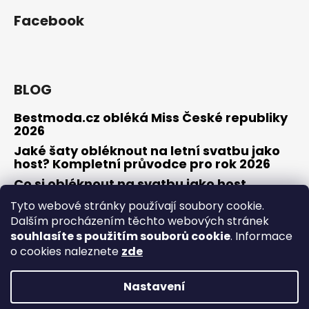
Facebook
BLOG
Bestmoda.cz obléká Miss České republiky
2026
Jaké šaty obléknout na letní svatbu jako
host? Kompletní průvodce pro rok 2026
Co si obléknout na svatbu jako host
Tyto webové stránky používají soubory cookie.
Dalším procházením těchto webových stránek
souhlasíte s použitím souborů cookie
. Informace
Osobní konzultace / zkouška šatů
Obchodní podmínky
Odstoupení od smlouvy / reklamace
Kontakty
o cookies naleznete
zde
Nastavení
Vytvořil Shoptet