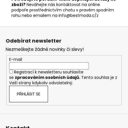
zboží?
Neváhejte nás kontaktovat na online
podpoře prostřednictvím chatu v pravém spodním
rohu nebo emailem na info@bestmoda.c/z
Z
á
Odebírat newsletter
p
Nezmeškejte žádné novinky či slevy!
a
t
E-mail
í
Registrací k newsletteru souhlasíte
se
zpracováním osobních údajů
.
Tento souhlas je z
Vaší strany kdykoliv odvolatelný.
PŘIHLÁSIT SE