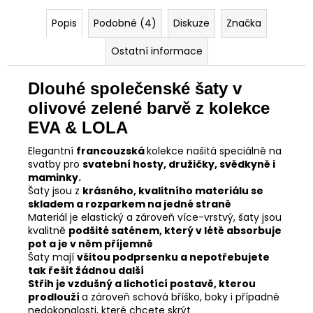
Popis
Podobné (4)
Diskuze
Značka
Ostatní informace
Dlouhé společenské šaty v
olivové zelené barvě z kolekce
EVA & LOLA
Elegantní
francouzská
kolekce našitá speciálně na
svatby pro
svatební hosty, družičky, svědkyně i
maminky.
Šaty jsou z
krásného, kvalitního materiálu se
skladem a rozparkem na jedné straně
Materiál je elastický a zároveň více-vrstvý, šaty jsou
kvalitně
podšité saténem, který v létě absorbuje
pot a je v něm příjemně
Šaty mají
všitou podprsenku a nepotřebujete
tak řešit žádnou další
Střih je vzdušný a lichotící postavě, kterou
prodlouží
a zároveň schová bříško, boky i případné
nedokonalosti, které chcete skrýt