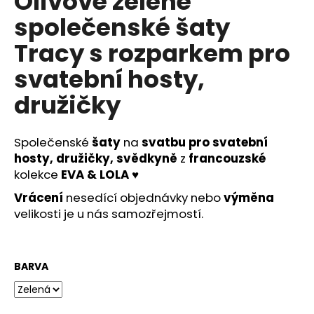
Olivové zelené
č
u
společenské šaty
j
Tracy s rozparkem pro
e
m
svatební hosty,
e
družičky
MODRÉ
KOKTEJLOVÉ
Společenské
šaty
na
svatbu pro svatební
ŠATY
EVA
hosty, družičky, svědkyně
z
francouzské
LOLA
kolekce
EVA & LOLA
♥
1
Vrácení
nesedící objednávky nebo
výměna
290
Kč
velikosti je u nás samozřejmostí.
BARVA