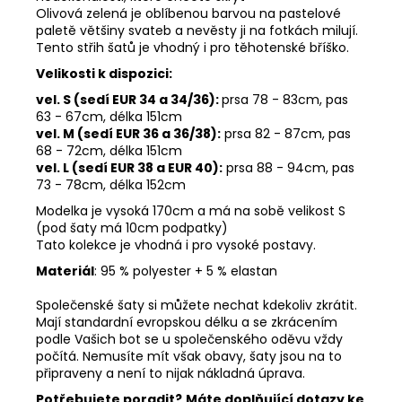
Olivová zelená je oblíbenou barvou na pastelové
paletě většiny svateb a nevěsty ji na fotkách milují.
Tento střih šatů je vhodný i pro těhotenské bříško.
Velikosti k dispozici:
vel. S (sedí EUR 34 a 34/36):
prsa 78 - 83cm, pas
63
- 67cm, délka 151cm
vel. M (sedí EUR 36 a 36/38):
prsa 82 - 87cm, pas
68 - 72cm, délka 151cm
vel. L (sedí EUR 38 a EUR 40):
prsa 88 - 94cm, pas
73
- 78cm, délka 152cm
Modelka je vysoká 170cm a má na sobě velikost S
(pod šaty má 10cm podpatky)
Tato kolekce je vhodná i pro vysoké postavy.
Materiál
: 95 % polyester + 5 % elastan
Společenské šaty si můžete nechat kdekoliv zkrátit.
Mají standardní evropskou délku a se zkrácením
podle Vašich bot se u společenského oděvu vždy
počítá. Nemusíte mít však obavy, šaty jsou na to
připraveny a není to nijak nákladná úprava.
Potřebujete poradit?
Máte doplňující dotazy ke