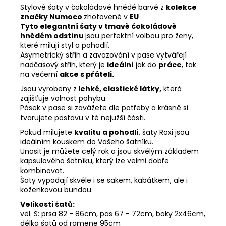
Stylové šaty v čokoládově hnědé barvě z
kolekce
značky Numoco
zhotovené v
EU
Tyto elegantní šaty v tmavě čokoládově
hnědém odstínu
jsou perfektní volbou pro ženy,
které milují styl a pohodlí.
Asymetrický střih a zavazování v pase vytvářejí
nadčasový střih, který je
ideální
jak do
práce
, tak
na večerní
akce s přáteli.
Jsou vyrobeny z
lehké, elastické látky,
která
zajišťuje volnost pohybu.
Pásek v pase si zavážete dle potřeby a krásně si
tvarujete postavu v té nejužší části.
Pokud milujete
kvalitu a pohodlí
, šaty Roxi jsou
ideálním kouskem do Vašeho šatníku.
Unosit je můžete celý rok a jsou skvělým základem
kapsulového šatníku, který lze velmi dobře
kombinovat.
Šaty vypadají skvěle i se sakem, kabátkem, ale i
koženkovou bundou.
Velikosti šatů:
vel. S: prsa 82 - 86cm, pas 67 - 72cm, boky 2x46cm,
délka šatů od ramene 95cm