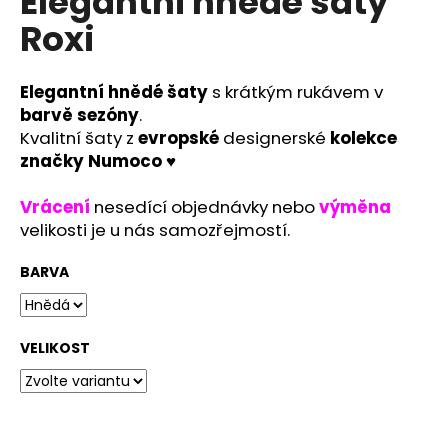
Elegantní hnědé šaty
č
u
Roxi
j
e
m
Elegantní hnědé šaty
s krátkým rukávem v
e
barvě
sezóny
.
Kvalitní šaty z
evropské
designerské
kolekce
značky Numoco
♥
RŮŽOVÉ
LEHKÉ
LETNÍ
Vrácení
nesedící objednávky nebo
výměna
SPOLEČENSKÉ
velikosti je u nás samozřejmostí.
ŠATY
LEJLA
BARVA
-
ELEGANTNÍ
ŠATY
NA
SVATBU
VELIKOST
1
290
Kč