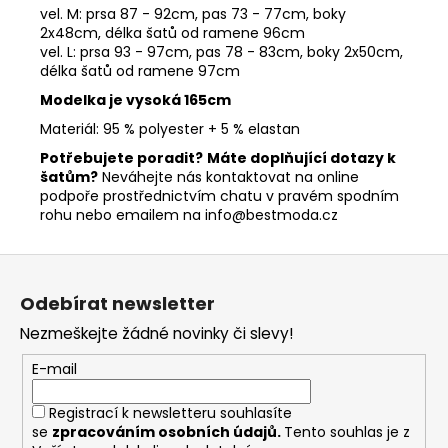
vel. M: prsa 87 - 92cm, pas 73 - 77cm, boky
2x48cm, délka šatů od ramene 96cm
vel. L: prsa 93 - 97cm, pas 78 - 83cm, boky 2x50cm,
délka šatů od ramene 97cm
Modelka je vysoká 165cm
Materiál: 95 % polyester + 5 % elastan
Potřebujete poradit?
Máte doplňující dotazy k
šatům?
Neváhejte nás kontaktovat na online
podpoře prostřednictvím chatu v pravém spodním
rohu nebo emailem na info@bestmoda.cz
Z
á
Odebírat newsletter
p
Nezmeškejte žádné novinky či slevy!
a
t
E-mail
í
Registrací k newsletteru souhlasíte
se
zpracováním osobních údajů
.
Tento souhlas je z