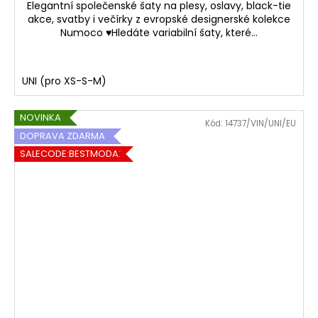
Elegantní společenské šaty na plesy, oslavy, black-tie
akce, svatby i večírky z evropské designerské kolekce
Numoco ♥Hledáte variabilní šaty, které...
UNI (pro XS-S-M)
NOVINKA
Kód:
14737/VIN/UNI/EU
DOPRAVA ZDARMA
SALECODE:BESTMODA20:20:%