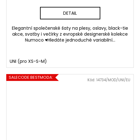
DETAIL
Elegantní společenské šaty na plesy, oslavy, black-tie
akce, svatby i večírky z evropské designerské kolekce
Numoco ♥Hledáte jednoduché variabilní...
UNI (pro XS-S-M)
SALECODE:BESTMODA20:20:%
Kód:
14734/MOD/UNI/EU