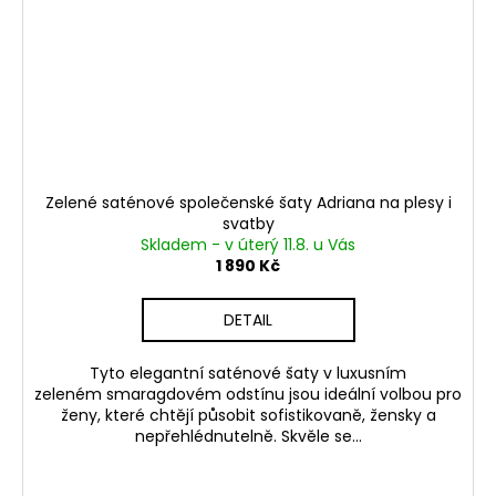
Zelené saténové společenské šaty Adriana na plesy i
svatby
Skladem - v úterý 11.8. u Vás
1 890 Kč
DETAIL
Tyto elegantní saténové šaty v luxusním
zeleném smaragdovém odstínu jsou ideální volbou pro
ženy, které chtějí působit sofistikovaně, žensky a
nepřehlédnutelně. Skvěle se...