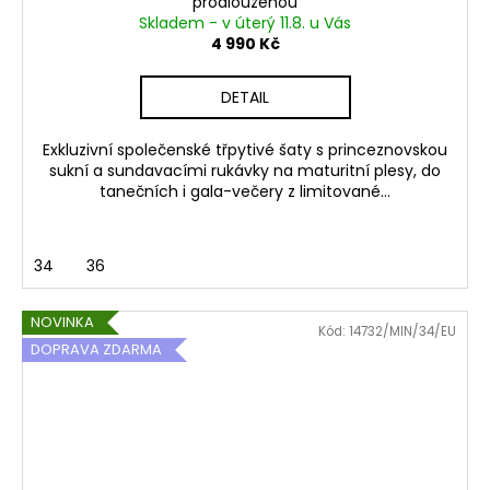
prodlouženou
Skladem - v úterý 11.8. u Vás
4 990 Kč
DETAIL
Exkluzivní společenské třpytivé šaty s princeznovskou
sukní a sundavacími rukávky na maturitní plesy, do
tanečních i gala-večery z limitované...
34
36
NOVINKA
Kód:
14732/MIN/34/EU
DOPRAVA ZDARMA