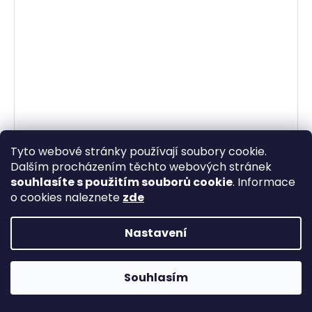
Tyto webové stránky používají soubory cookie.
Dalším procházením těchto webových stránek
souhlasíte s použitím souborů cookie
. Informace
o cookies naleznete
zde
Nastavení
20% sleva s kódem bestmoda20 na online objednávky do
Souhlasím
půlnoci 9.8. Doručení objednávky po ČR ZDARMA ♥