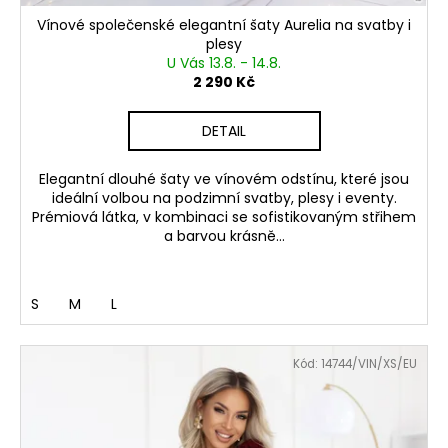
Vínové společenské elegantní šaty Aurelia na svatby i
plesy
U Vás 13.8. - 14.8.
2 290 Kč
DETAIL
Elegantní dlouhé šaty ve vínovém odstínu, které jsou
ideální volbou na podzimní svatby, plesy i eventy.
Prémiová látka, v kombinaci se sofistikovaným střihem
a barvou krásně...
S
M
L
Kód:
14744/VIN/XS/EU