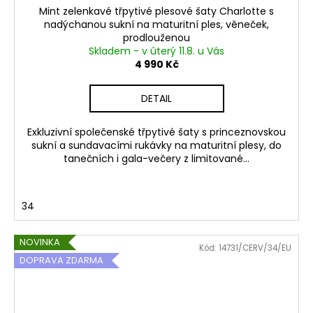
Mint zelenkavé třpytivé plesové šaty Charlotte s
nadýchanou sukní na maturitní ples, věneček,
prodlouženou
Skladem - v úterý 11.8. u Vás
4 990 Kč
DETAIL
Exkluzivní společenské třpytivé šaty s princeznovskou
sukní a sundavacími rukávky na maturitní plesy, do
tanečních i gala-večery z limitované...
34
NOVINKA
Kód:
14731/CERV/34/EU
DOPRAVA ZDARMA