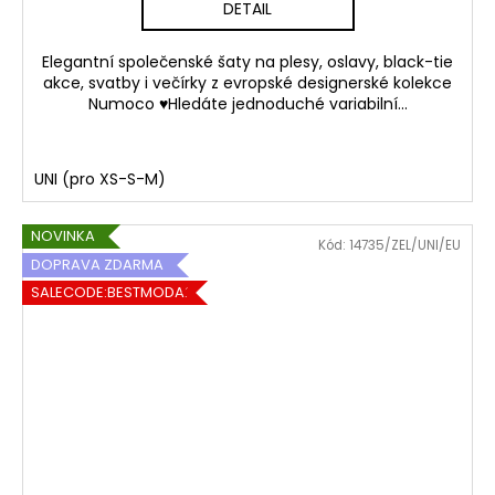
DETAIL
Elegantní společenské šaty na plesy, oslavy, black-tie
akce, svatby i večírky z evropské designerské kolekce
Numoco ♥Hledáte jednoduché variabilní...
UNI (pro XS-S-M)
NOVINKA
Kód:
14735/ZEL/UNI/EU
DOPRAVA ZDARMA
SALECODE:BESTMODA20:20:%