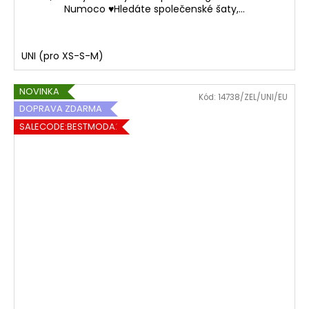
Numoco ♥Hledáte společenské šaty,...
UNI (pro XS-S-M)
NOVINKA
Kód:
14738/ZEL/UNI/EU
DOPRAVA ZDARMA
SALECODE:BESTMODA20:20:%