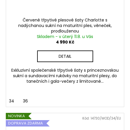
Červené třpytivé plesové šaty Charlotte s
nadýchanou sukní na maturitní ples, věneček,
prodlouženou
Skladem - v úterý 11.8. u Vás
4 990 Kč
DETAIL
Exkluzivní společenské třpytivé šaty s princeznovskou
sukní a sundavacími rukávky na maturitní plesy, do
tanečních i gala-večery z limitované...
34
36
NOVINKA
Kód:
14730/MOD/34/EU
DOPRAVA ZDARMA