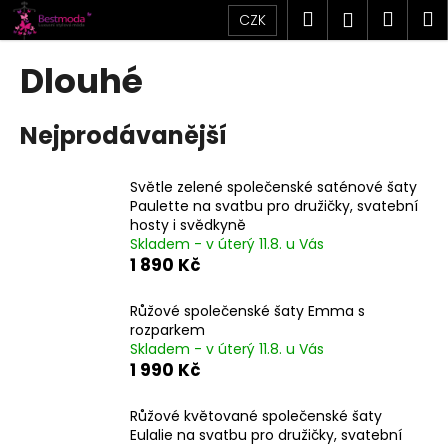
K
Přejít
Hledat
Náku
M
Přihlášen
CZK
na
o
obsah
Zpět
Zpět
košík
š
Dlouhé
í
C
k
Nejprodávanější
o
p
o
Světle zelené společenské saténové šaty
Paulette na svatbu pro družičky, svatební
t
hosty i svědkyně
ř
Skladem - v úterý 11.8. u Vás
e
1 890 Kč
b
u
Růžové společenské šaty Emma s
rozparkem
j
Skladem - v úterý 11.8. u Vás
e
1 990 Kč
t
e
Růžové květované společenské šaty
Eulalie na svatbu pro družičky, svatební
n