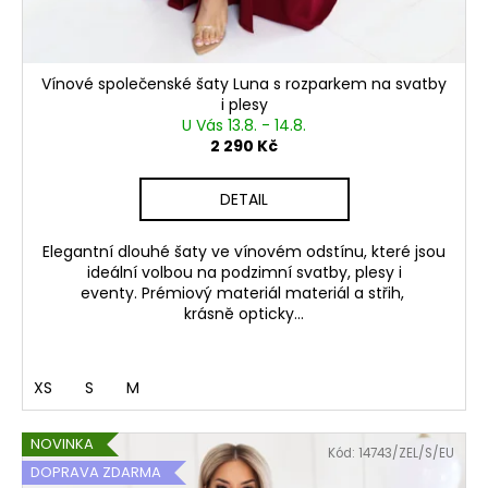
Vínové společenské šaty Luna s rozparkem na svatby
i plesy
U Vás 13.8. - 14.8.
2 290 Kč
DETAIL
Elegantní dlouhé šaty ve vínovém odstínu, které jsou
ideální volbou na podzimní svatby, plesy i
eventy. Prémiový materiál materiál a střih,
krásně opticky...
XS
S
M
NOVINKA
Kód:
14743/ZEL/S/EU
DOPRAVA ZDARMA