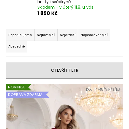
hosty i svědkyně
a
Skladem - v úterý 11.8. u Vás
1 890 Kč
j
í
Ř
t
a
?
Doporučujeme
Nejlevnější
Nejdražší
Nejprodávanější
z
Abecedně
e
n
í
HLEDAT
OTEVŘÍT FILTR
p
r
V
o
NOVINKA
Kód:
14745/VIN/S/EU
D
ý
d
DOPRAVA ZDARMA
o
p
u
p
i
k
o
s
r
t
u
p
ů