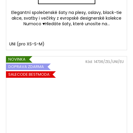
Elegantní společenské šaty na plesy, oslavy, black-tie
akce, svatby i večírky z evropské designerské kolekce
Numoco ♥Hledáte šaty, které unosíte na...
UNI (pro XS-S-M)
NOVINKA
Kód:
14736/ZEL/UNI/EU
DOPRAVA ZDARMA
SALECODE:BESTMODA20:20:%