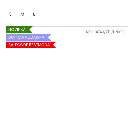
S
M
L
NOVINKA
Kód:
14740/ZEL/UNI/EU
DOPRAVA ZDARMA
SALECODE:BESTMODA20:20:%