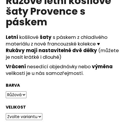
Růžové letní košilové
č
u
šaty Provence s
j
páskem
e
m
e
Letní
košilové
šaty
s páskem z chladivého
materiálu z nové francouzské kolekce
♥
DLOUHÉ
Rukávy mají nastavitelné dvě délky
(můžete
SPOLEČENSKÉ
je nosit krátké i dlouhé)
ŽLUTÉ
ŠATY
Vrácení
nesedící objednávky nebo
výměna
INGRID
velikosti je u nás samozřejmostí.
NA
SVATBY
I
BARVA
PLESY
2
290
Kč
VELIKOST