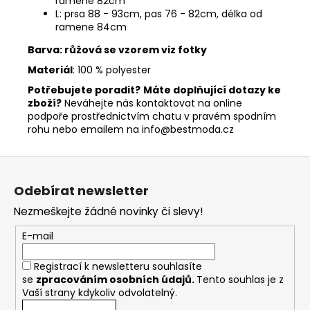
ramene 82cm
L: prsa 88 - 93cm, pas 76 - 82cm, délka od
ramene 84cm
Barva: růžová se vzorem viz fotky
Materiál
: 100 % polyester
Potřebujete poradit?
Máte doplňující dotazy ke
zboží?
Neváhejte nás kontaktovat na online
podpoře prostřednictvím chatu v pravém spodním
rohu nebo emailem na info@bestmoda.cz
Z
á
Odebírat newsletter
p
Nezmeškejte žádné novinky či slevy!
a
t
E-mail
í
Registrací k newsletteru souhlasíte
se
zpracováním osobních údajů
.
Tento souhlas je z
Vaší strany kdykoliv odvolatelný.