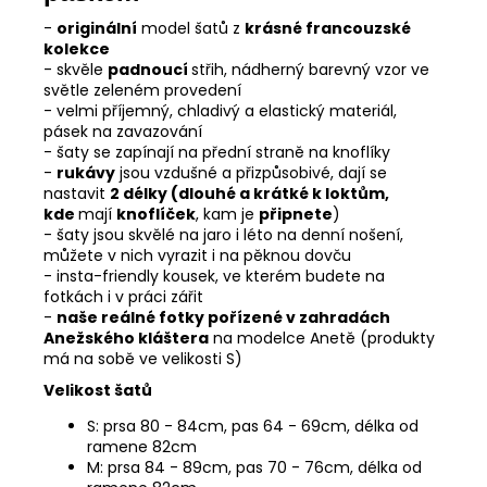
-
originální
model šatů z
krásné francouzské
kolekce
- skvěle
padnoucí
střih, nádherný barevný vzor ve
světle zeleném provedení
- velmi příjemný, chladivý a elastický materiál,
pásek na zavazování
- šaty se zapínají na přední straně na knoflíky
-
rukávy
jsou vzdušné a přizpůsobivé, dají se
nastavit
2 délky (dlouhé a krátké k loktům,
kde
mají
knoflíček
, kam je
připnete
)
- šaty jsou skvělé na jaro i léto na denní nošení,
můžete v nich vyrazit i na pěknou dovču
- insta-friendly kousek, ve kterém budete na
fotkách i v práci zářit
-
naše reálné fotky pořízené v zahradách
Anežského kláštera
na modelce Anetě (produkty
má na sobě ve velikosti S)
Velikost šatů
S: prsa 80 - 84cm, pas 64 - 69cm, délka od
ramene 82cm
M: prsa 84 - 89cm, pas 70 - 76cm, délka od