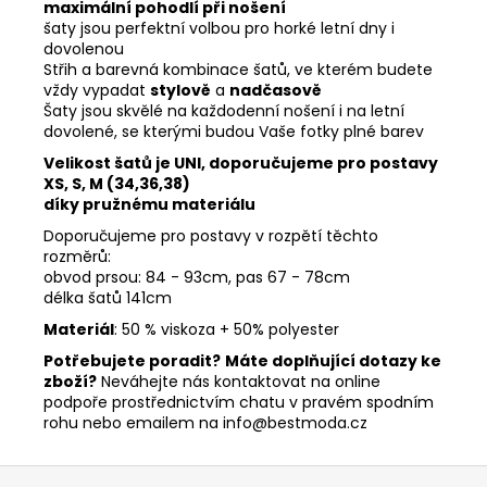
maximální pohodlí při nošení
šaty jsou perfektní volbou pro horké letní dny i
dovolenou
Střih a barevná kombinace šatů, ve kterém budete
vždy vypadat
stylově
a
nadčasově
Šaty jsou skvělé na každodenní nošení i na letní
dovolené, se kterými budou Vaše fotky plné barev
Velikost šatů je UNI, doporučujeme pro postavy
XS, S, M (34,36,38)
díky pružnému materiálu
Doporučujeme pro postavy v rozpětí těchto
rozměrů:
obvod prsou: 84 - 93cm, pas 67 - 78cm
délka šatů 141cm
Materiál
: 50 % viskoza + 50% polyester
Potřebujete poradit?
Máte doplňující dotazy ke
zboží?
Neváhejte nás kontaktovat na online
podpoře prostřednictvím chatu v pravém spodním
rohu nebo emailem na info@bestmoda.cz
Z