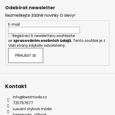
á
Odebírat newsletter
p
Nezmeškejte žádné novinky či slevy!
a
t
E-mail
í
Registrací k newsletteru souhlasíte
se
zpracováním osobních údajů
.
Tento souhlas je z
Vaší strany kdykoliv odvolatelný.
PŘIHLÁSIT SE
Kontakt
info
@
bestmoda.cz
725767677
Luxusní stylová móda
bestmoda_official