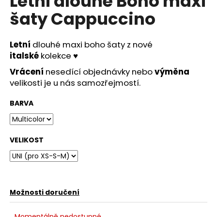
Letní dlouhé Boho maxi
č
u
šaty Cappuccino
j
e
m
Letní
dlouhé maxi boho šaty z nové
e
italské
kolekce
♥
Vrácení
nesedící objednávky nebo
výměna
velikosti je u nás samozřejmostí.
MINT
ZELENÉ
SPOLEČENSKÉ
BARVA
ŠATY
MADELEINE
S
ROZPARKEM
VELIKOST
NA
SVATBY
I
PLESY
2
490
Možnosti doručení
Kč
Momentálně nedostupné