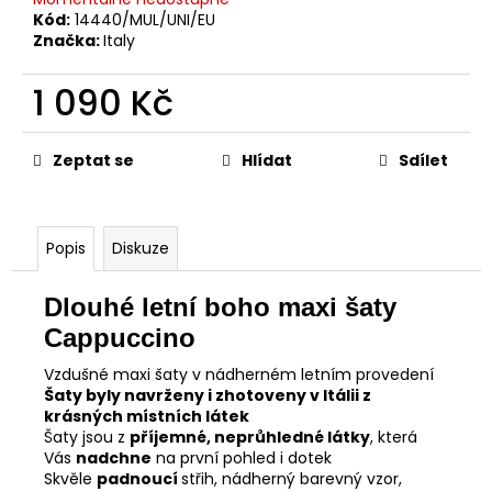
Kód:
14440/MUL/UNI/EU
Značka:
Italy
1 090 Kč
Měrná
cena:
Zeptat se
Hlídat
Sdílet
Popis
Diskuze
Dlouhé letní boho maxi šaty
Cappuccino
Vzdušné maxi šaty v nádherném letním provedení
Šaty byly navrženy i zhotoveny v Itálii z
krásných místních látek
Šaty jsou z
příjemné, neprůhledné látky
, která
Vás
nadchne
na první pohled i dotek
Skvěle
padnoucí
střih, nádherný barevný vzor,