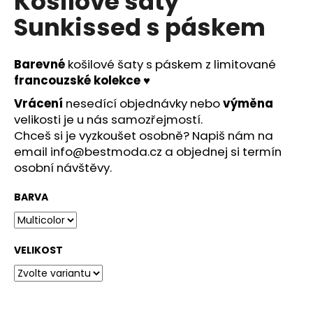
Košilové šaty
č
u
Sunkissed s páskem
j
e
m
Barevné
košilové šaty s páskem z limitované
e
francouzské
kolekce ♥
Vrácení
nesedící objednávky nebo
výměna
velikosti je u nás samozřejmostí.
RŮŽOVÉ
LEHKÉ
Chceš si je vyzkoušet osobně? Napiš nám na
LETNÍ
email
info@bestmoda.cz
a objednej si termín
SPOLEČENSKÉ
osobní návštěvy.
ŠATY
LEJLA
-
BARVA
ELEGANTNÍ
ŠATY
NA
SVATBU
VELIKOST
1
290
Kč