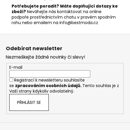
Potřebujete poradit?
Máte doplňující dotazy ke
zboží?
Neváhejte nás kontaktovat na online
podpoře prostřednictvím chatu v pravém spodním
rohu nebo emailem na info@bestmoda.cz
Z
á
Odebírat newsletter
p
Nezmeškejte žádné novinky či slevy!
a
t
E-mail
í
Registrací k newsletteru souhlasíte
se
zpracováním osobních údajů
.
Tento souhlas je z
Vaší strany kdykoliv odvolatelný.
PŘIHLÁSIT SE