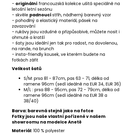
-
originální
francouzská kolekce ušitá speciálně na
letošní letní sezónu
- skvěle
padnoucí
střih, nádherný barevný vzor
- pohodlný a elastický materiál, pásek na
zavazování
- rukávy jsou vzdušné a přizpůsobivé, můžete nosit i
ohrnuté a kratší
- šaty jsou ideální jen tak pro radost, na dovolenou,
na rande, na brunch
- insta-friendly kousek, ve kterém budete na
fotkách zářit
Velikost šatů
S/M: prsa 81 - 87cm, pas 63 - 71, délka od
ramene 96cm (sedí ideálně na EUR 34, EUR 36)
M/L : prsa 88 - 95cm, pas 72 - 79cm, délka od
ramene 96cm (sedí ideálně na EUR 38 a
38/40)
Barva: barevná stejně jako na fotce
Fotky jsou naše vlastní pořízené v našem
showroomu na modelce Anetě
Materiál
: 100 % polyester