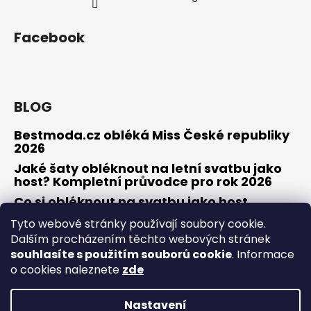
Facebook
BLOG
Bestmoda.cz obléká Miss České republiky
2026
Jaké šaty obléknout na letní svatbu jako
host? Kompletní průvodce pro rok 2026
Co si obléknout na svatbu jako host
Tyto webové stránky používají soubory cookie.
Dalším procházením těchto webových stránek
souhlasíte s použitím souborů cookie
. Informace
Osobní konzultace / zkouška šatů
Obchodní podmínky
Odstoupení od smlouvy / reklamace
Kontakty
o cookies naleznete
zde
Nastavení