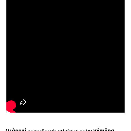
Vrácení
nesedící objednávky nebo
výměna