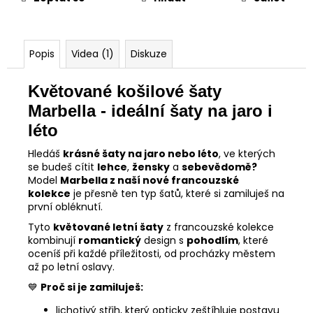
Popis
Videa (1)
Diskuze
Květované košilové šaty
Marbella - ideální šaty na jaro i
léto
Hledáš
krásné šaty na jaro nebo léto
, ve kterých
se budeš cítit
lehce
,
žensky
a
sebevědomě?
Model
Marbella z naší nové francouzské
kolekce
je přesně ten typ šatů, které si zamiluješ na
první obléknutí.
Tyto
květované letní šaty
z francouzské kolekce
kombinují
romantický
design s
pohodlím
, které
oceníš při každé příležitosti, od procházky městem
až po letní oslavy.
💙
Proč si je zamiluješ:
lichotivý střih, který opticky zeštíhluje postavu