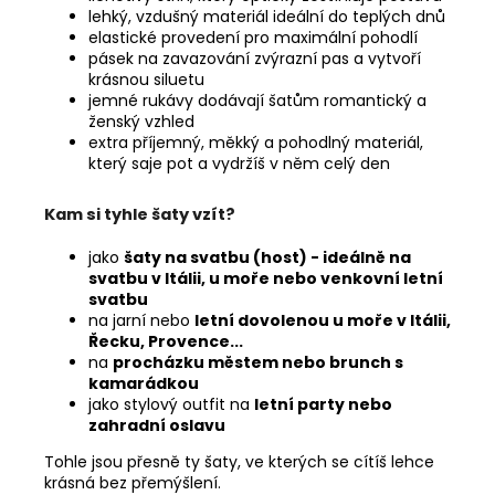
lehký, vzdušný materiál ideální do teplých dnů
elastické provedení pro maximální pohodlí
pásek na zavazování zvýrazní pas a vytvoří
krásnou siluetu
jemné rukávy dodávají šatům romantický a
ženský vzhled
extra příjemný, měkký a pohodlný materiál,
který saje pot a vydržíš v něm celý den
Kam si tyhle šaty vzít?
jako
šaty na svatbu (host) - ideálně na
svatbu v Itálii, u moře nebo venkovní letní
svatbu
na
jarní nebo
letní dovolenou u moře v Itálii,
Řecku, Provence...
na
procházku městem nebo brunch s
kamarádkou
jako stylový outfit na
letní party nebo
zahradní oslavu
Tohle jsou přesně ty šaty, ve kterých se cítíš lehce
krásná bez přemýšlení.