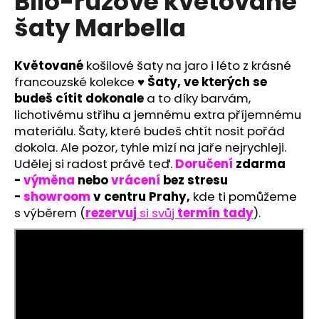
Bílo-růžové květované
č
u
šaty Marbella
j
e
m
Květované
košilové šaty na jaro i léto z krásné
e
francouzské kolekce
♥ Šaty, ve kterých se
budeš cítit dokonale
a to díky barvám,
lichotivému střihu a jemnému extra příjemnému
RŮŽOVÉ
materiálu. Šaty, které budeš chtít nosit pořád
SPOLEČENSKÉ
ŠATY
dokola. Ale pozor, tyhle mizí na jaře nejrychleji.
EMMA
Udělej si radost právě teď.
Doručení
zdarma
S
-
výměna
nebo
vrácení
bez stresu
ROZPARKEM
-
showroom
v centru Prahy,
kde ti pomůžeme
1
s výběrem
(
rezervuj
si svůj
termín tady
).
990
Kč