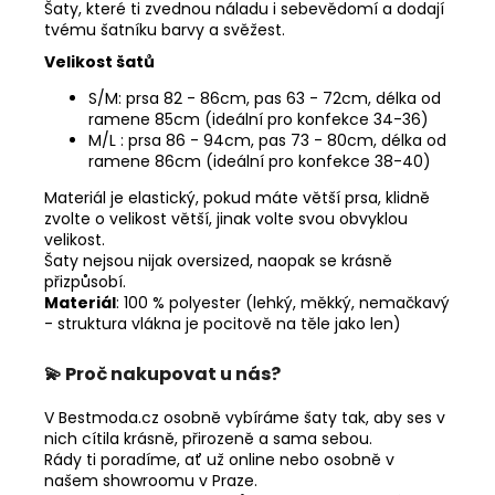
Šaty, které ti zvednou náladu i sebevědomí a dodají
tvému šatníku barvy a svěžest.
Velikost šatů
S/M: prsa 82 - 86cm, pas 63 - 72cm, délka od
ramene 85cm (ideální pro konfekce 34-36)
M/L : prsa 86 - 94cm, pas 73 - 80cm, délka od
ramene 86cm (ideální pro konfekce 38-40)
Materiál je elastický, pokud máte větší prsa, klidně
zvolte o velikost větší, jinak volte svou obvyklou
velikost.
Šaty nejsou nijak oversized, naopak se krásně
přizpůsobí.
Materiál
: 100 % polyester (lehký, měkký, nemačkavý
- struktura vlákna je pocitově na těle jako len)
💫 Proč nakupovat u nás?
V
Bestmoda.cz osobně
vybíráme šaty tak, aby ses v
nich cítila krásně, přirozeně a sama sebou.
Rády ti poradíme, ať už online nebo osobně v
našem showroomu v Praze.