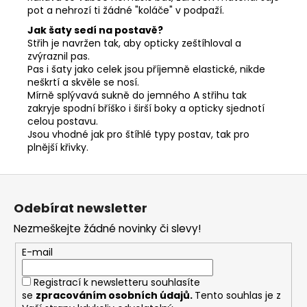
pot a nehrozí ti žádné "koláče" v podpaží.
Jak šaty sedí na postavě?
Střih je navržen tak, aby opticky zeštíhloval a
zvýraznil pas.
Pas i šaty jako celek jsou příjemně elastické, nikde
neškrtí a skvěle se nosí.
Mírně splývavá sukně do jemného A střihu tak
zakryje spodní bříško i širší boky a opticky sjednotí
celou postavu.
Jsou vhodné jak pro štíhlé typy postav, tak pro
plnější křivky.
Z
á
Odebírat newsletter
p
Nezmeškejte žádné novinky či slevy!
a
t
E-mail
í
Registrací k newsletteru souhlasíte
se
zpracováním osobních údajů
.
Tento souhlas je z