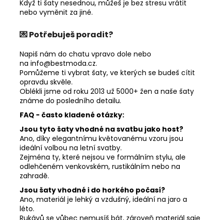
Když ti šaty nesednou, můžeš je bez stresu vrátit
nebo vyměnit za jiné.
💌 Potřebuješ poradit?
Napiš nám do chatu vpravo dole nebo
na
info@bestmoda.cz.
P
omůžeme ti vybrat šaty, ve kterých se budeš cítit
opravdu skvěle.
Oblékli jsme od roku 2013 už 5000+ žen a naše šaty
známe do posledního detailu.
FAQ - často kladené otázky:
Jsou tyto šaty vhodné na svatbu jako host?
Ano, díky elegantnímu květovanému vzoru jsou
ideální volbou na letní svatby.
Zejména ty, které nejsou ve formálním stylu, ale
odlehčeném venkovském, rustikálním nebo na
zahradě.
Jsou šaty vhodné i do horkého počasí?
Ano, materiál je lehký a vzdušný, ideální na jaro a
léto.
Rukávů se vůbec nemusíš bát, zároveň materiál saje