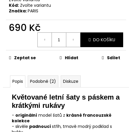
Kód:
Zvolte variantu
Značka:
PARIS
690 Kč
Měrná
DO KOŠÍKU
cena:
Zeptat se
Hlídat
Sdílet
Popis
Podobné (2)
Diskuze
Květované letní šaty s páskem a
krátkými rukávy
-
originální
model šatů z
krásné francouzské
kolekce
- skvěle
padnoucí
střih, tmavě modrý podklad s