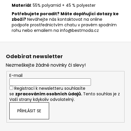
Materiál
: 55% polyamid + 45 % polyester
Potřebujete poradit?
Máte doplňující dotazy ke
zboží?
Neváhejte nás kontaktovat na online
podpoře prostřednictvím chatu v pravém spodním
rohu nebo emailem na info@bestmoda.cz
Z
á
Odebírat newsletter
p
Nezmeškejte žádné novinky či slevy!
a
t
E-mail
í
Registrací k newsletteru souhlasíte
se
zpracováním osobních údajů
.
Tento souhlas je z
Vaší strany kdykoliv odvolatelný.
PŘIHLÁSIT SE