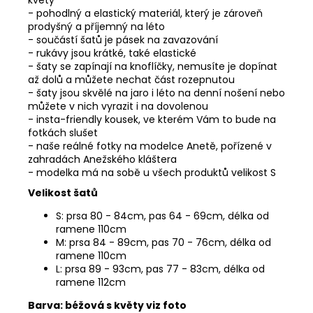
květy
- pohodlný a elastický materiál, který je zároveň
prodyšný a příjemný na léto
- součástí šatů je pásek na zavazování
- rukávy jsou krátké, také elastické
- šaty se zapínají na knoflíčky, nemusíte je dopínat
až dolů a můžete nechat část rozepnutou
- šaty jsou skvělé na jaro i léto na denní nošení nebo
můžete v nich vyrazit i na dovolenou
- insta-friendly kousek, ve kterém Vám to bude na
fotkách slušet
- naše reálné fotky na modelce Anetě, pořízené v
zahradách Anežského kláštera
- modelka má na sobě u všech produktů velikost S
Velikost šatů
S: prsa 80 - 84cm, pas 64 - 69cm, délka od
ramene 110cm
M: prsa 84 - 89cm, pas 70 - 76cm, délka od
ramene 110cm
L: prsa 89 - 93cm, pas 77 - 83cm, délka od
ramene 112cm
Barva: béžová s květy viz foto