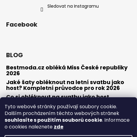
Sledovat na Instagramu
Facebook
BLOG
Bestmoda.cz obléká Miss České republiky
2026
Jaké šaty obléknout na letní svatbu jako
host? Kompletní průvodce pro rok 2026
Co si obléknout na svatbu jako host
Tyto webové stránky používají soubory cookie.
Dalším procházením těchto webových stránek
souhlasíte s použitím souborů cookie
. Informace
Osobní konzultace / zkouška šatů
Obchodní podmínky
Odstoupení od smlouvy / reklamace
Kontakty
o cookies naleznete
zde