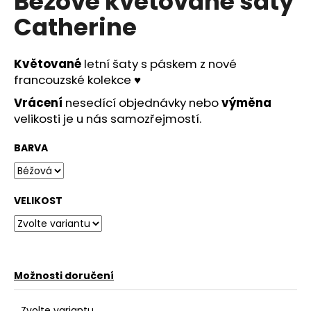
Béžové květované šaty
č
u
Catherine
j
e
m
Květované
letní šaty s páskem z nové
e
francouzské kolekce
♥
Vrácení
nesedící objednávky nebo
výměna
velikosti je u nás samozřejmostí.
MODRÉ
KOKTEJLOVÉ
ŠATY
BARVA
EVA
LOLA
1
290
VELIKOST
Kč
Možnosti doručení
Zvolte variantu