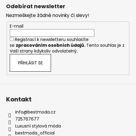
á
Odebírat newsletter
p
Nezmeškejte žádné novinky či slevy!
a
t
E-mail
í
Registrací k newsletteru souhlasíte
se
zpracováním osobních údajů
.
Tento souhlas je z
Vaší strany kdykoliv odvolatelný.
PŘIHLÁSIT SE
Kontakt
info
@
bestmoda.cz
725767677
Luxusní stylová móda
bestmoda_official