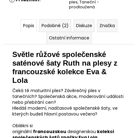
ples
,
Taneční -
prodloužená
Popis
Podobné (2)
Diskuze
Značka
Ostatní informace
Světle růžové společenské
saténové šaty Ruth na plesy z
francouzské kolekce Eva &
Lola
Čeká tě maturitní ples? Závěrečný ples v
tanečních? Společenská akce, moderování události
nebo přebírání cen?
Hledáš moderní, nadčasové společenské šaty, ve
kterých budeš hlavní postavou večera?
Oblékni si
originální
francouzskou
designerskou
kolekci
společenských šatů značky Eva Lola