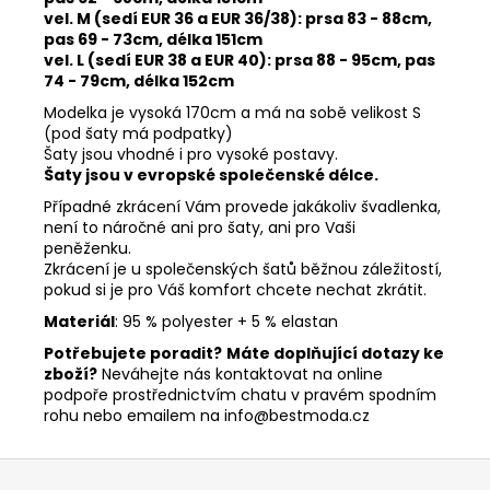
vel. M (sedí EUR 36 a EUR 36/38):
prsa 83 - 88cm,
pas 69 - 73cm, délka 151cm
vel. L (sedí EUR 38 a EUR 40):
prsa 88 - 95cm, pas
74
- 79cm, délka 152cm
Modelka je vysoká 170cm a má na sobě velikost S
(pod šaty má podpatky)
Šaty jsou vhodné i pro vysoké postavy.
Šaty jsou v evropské společenské délce.
Případné zkrácení Vám provede jakákoliv švadlenka,
není to náročné ani pro šaty, ani pro Vaši
peněženku.
Zkrácení je u společenských šatů běžnou záležitostí,
pokud si je pro Váš komfort chcete nechat zkrátit.
Materiál
: 95 % polyester + 5 % elastan
Potřebujete poradit?
Máte doplňující dotazy ke
zboží?
Neváhejte nás kontaktovat na online
podpoře prostřednictvím chatu v pravém spodním
rohu nebo emailem na info@bestmoda.cz
Z