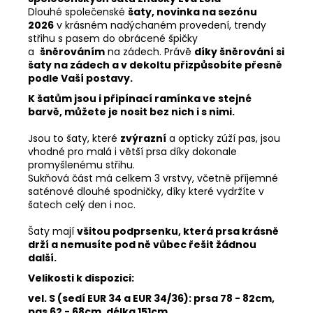
Dlouhé společenské
šaty, novinka na sezónu
2026
v krásném nadýchaném provedení, trendy
střihu s pasem do obrácené špičky
a
šněrováním
na zádech. Právě
díky šněrování si
šaty na zádech a v dekoltu přizpůsobíte přesně
podle Vaší postavy.
K šatům jsou i připínací ramínka ve stejné
barvě, můžete je nosit bez nich i s nimi.
Jsou to šaty, které
zvýrazní
a opticky zúží pas, jsou
vhodné pro malá i větší prsa díky dokonale
promyšlenému střihu.
Sukňová část má celkem 3 vrstvy, včetně příjemné
saténové dlouhé spodničky, díky které vydržíte v
šatech celý den i noc.
Šaty mají
všitou
podprsenku, která prsa krásně
drží a nemusíte pod ně vůbec řešit žádnou
další.
Velikosti k dispozici:
vel. S (sedí EUR 34 a EUR 34/36):
prsa 78 - 82cm,
pas 62
- 68cm, délka 151cm