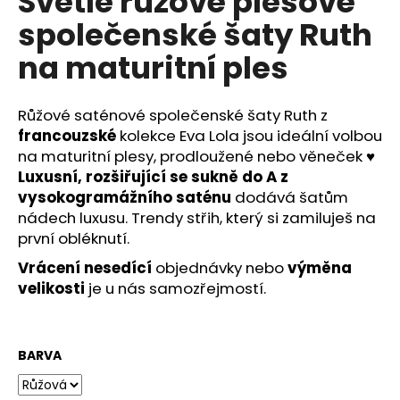
Světle růžové plesové
č
u
společenské šaty Ruth
j
na maturitní ples
e
m
e
Růžové saténové společenské šaty Ruth z
francouzské
kolekce Eva Lola jsou ideální volbou
RŮŽOVÉ
na maturitní plesy, prodloužené nebo věneček
♥
KVĚTOVANÉ
Luxusní, rozšiřující se sukně do A z
SPOLEČENSKÉ
vysokogramážního saténu
dodává šatům
ŠATY
EULALIE
nádech luxusu. Trendy střih, který si zamiluješ na
NA
první obléknutí.
SVATBU
PRO
Vrácení
nesedící
objednávky nebo
výměna
DRUŽIČKY,
velikosti
je u nás samozřejmostí.
SVATEBNÍ
HOSTY
I
SVĚDKYNĚ
BARVA
1
890
Kč