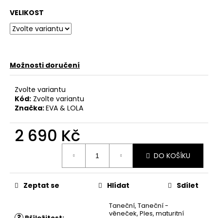
VELIKOST
Možnosti doručení
Zvolte variantu
Kód:
Zvolte variantu
Značka:
EVA & LOLA
2 690 Kč
Měrná
DO KOŠÍKU
cena:
Zeptat se
Hlídat
Sdílet
Taneční
,
Taneční -
věneček
,
Ples
,
maturitní
?
Příležitost
: