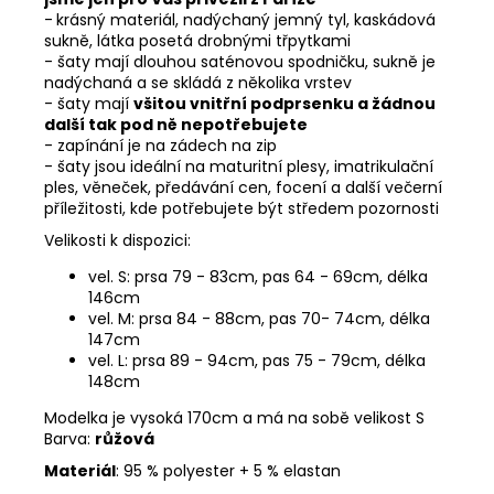
-
krásný materiál, nadýchaný jemný tyl, kaskádová
sukně, látka posetá drobnými třpytkami
- šaty mají dlouhou saténovou spodničku, sukně je
nadýchaná a se skládá z několika vrstev
- šaty mají
všitou vnitřní podprsenku a žádnou
další tak pod ně nepotřebujete
- zapínání je na zádech na zip
- šaty jsou ideální na maturitní plesy, imatrikulační
ples, věneček, předávání cen, focení a další večerní
příležitosti, kde potřebujete být středem pozornosti
Velikosti k dispozici:
vel. S: prsa 79 - 83cm, pas 64 - 69cm, délka
146cm
vel. M: prsa 84 - 88cm, pas 70- 74cm, délka
147cm
vel. L: prsa 89 - 94cm, pas 75 - 79cm, délka
148cm
Modelka je vysoká 170cm a má na sobě velikost S
Barva:
růžová
Materiál
: 95 % polyester + 5 % elastan