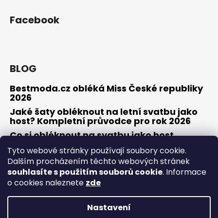
Facebook
BLOG
Bestmoda.cz obléká Miss České republiky
2026
Jaké šaty obléknout na letní svatbu jako
host? Kompletní průvodce pro rok 2026
Co si obléknout na svatbu jako host
Tyto webové stránky používají soubory cookie.
Dalším procházením těchto webových stránek
souhlasíte s použitím souborů cookie
. Informace
Osobní konzultace / zkouška šatů
Obchodní podmínky
Odstoupení od smlouvy / reklamace
Kontakty
o cookies naleznete
zde
Nastavení
Vytvořil Shoptet