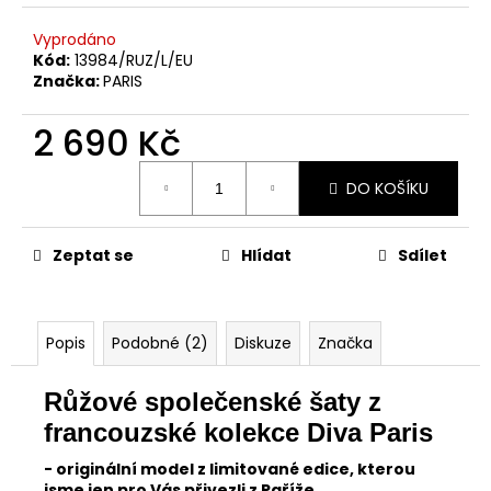
Vyprodáno
Kód:
13984/RUZ/L/EU
Značka:
PARIS
2 690 Kč
Měrná
DO KOŠÍKU
cena:
Zeptat se
Hlídat
Sdílet
Popis
Podobné (2)
Diskuze
Značka
Růžové společenské šaty z
francouzské kolekce Diva Paris
- originální model z limitované edice, kterou
jsme jen pro Vás přivezli z Paříže