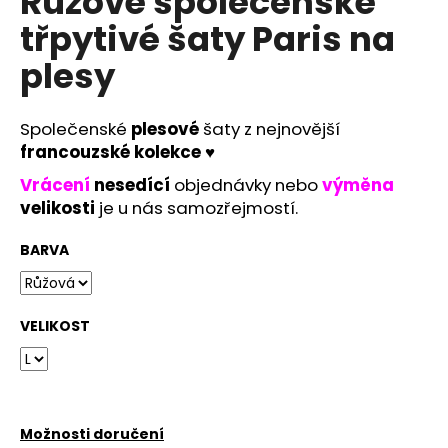
Růžové společenské
č
u
třpytivé šaty Paris na
j
plesy
e
m
e
Společenské
plesové
šaty z nejnovější
francouzské
kolekce ♥
MINT
Vrácení
nesedící
objednávky nebo
výměna
ZELENÉ
SPOLEČENSKÉ
velikosti
je u nás samozřejmostí.
ŠATY
MADELEINE
BARVA
S
ROZPARKEM
NA
SVATBY
I
VELIKOST
PLESY
2
490
Kč
Možnosti doručení