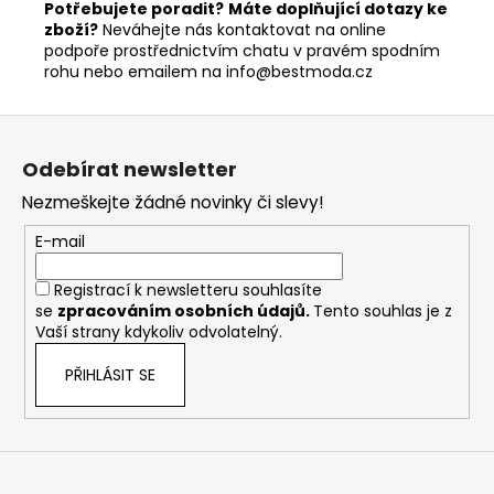
Potřebujete poradit?
Máte doplňující dotazy ke
zboží?
Neváhejte nás kontaktovat na online
podpoře prostřednictvím chatu v pravém spodním
rohu nebo emailem na info@bestmoda.cz
Z
á
Odebírat newsletter
p
Nezmeškejte žádné novinky či slevy!
a
t
E-mail
í
Registrací k newsletteru souhlasíte
se
zpracováním osobních údajů
.
Tento souhlas je z
Vaší strany kdykoliv odvolatelný.
PŘIHLÁSIT SE