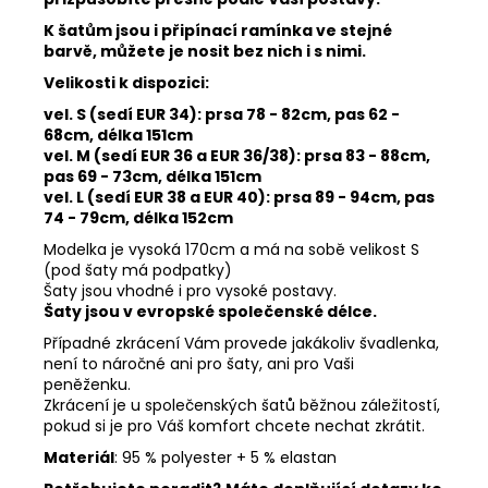
K šatům jsou i připínací ramínka ve stejné
barvě, můžete je nosit bez nich i s nimi.
Velikosti k dispozici:
vel. S (sedí EUR 34):
prsa 78 - 82cm, pas 62
-
68cm, délka 151cm
vel. M (sedí EUR 36 a EUR 36/38):
prsa 83 - 88cm,
pas 69 - 73cm, délka 151cm
vel. L (sedí EUR 38 a EUR 40):
prsa 89 - 94cm, pas
74
- 79cm, délka 152cm
Modelka je vysoká 170cm a má na sobě velikost S
(pod šaty má podpatky)
Šaty jsou vhodné i pro vysoké postavy.
Šaty jsou v evropské společenské délce.
Případné zkrácení Vám provede jakákoliv švadlenka,
není to náročné ani pro šaty, ani pro Vaši
peněženku.
Zkrácení je u společenských šatů běžnou záležitostí,
pokud si je pro Váš komfort chcete nechat zkrátit.
Materiál
: 95 % polyester + 5 % elastan