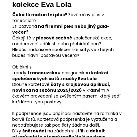
kolekce Eva Lola
Čeká tě maturitní ples?
Závěrečný ples v
tanečních?
Jsi pozvaná
na firemní ples nebo jiný gala-
večer?
Čekají tě v
plesové sezóně
společenské akce,
moderování události nebo přebírání cen?
Hledáš nadčasové společenské šaty, ve kterých
budeš hlavní postavou večera?
Oblékni si
trendy
francouzskou
designerskou
kolekci
společenských šatů značky Eva Lola
Dlouhé korzetové
šaty s krajkovou aplikací,
novinka na sezónu 2025/2026
v krásném A-
čkovém provedení se zvýšeným pasem, který sedí
každému typu postavy.
K podprsence jsou připínací nastavitelná ramínka v
barvě šatů. Korzetová podprsenka je vyztužená a
nepotřebujete tak pod šaty žádnou další.
Díky
šněrování
na zádech si střih a
dekolt
přizpůsobíte přesně podle Vaší postavy.