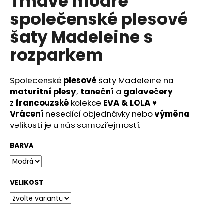
Tmavě modré
č
u
společenské plesové
j
šaty Madeleine s
e
m
rozparkem
e
Společenské
plesové
šaty Madeleine na
RŮŽOVÉ
maturitní
plesy, taneční
a
galavečery
KVĚTOVANÉ
SPOLEČENSKÉ
z
francouzské
kolekce
EVA & LOLA
♥
ŠATY
Vrácení
nesedící objednávky nebo
výměna
EULALIE
NA
velikosti je u nás samozřejmostí.
SVATBU
PRO
BARVA
DRUŽIČKY,
SVATEBNÍ
HOSTY
I
SVĚDKYNĚ
VELIKOST
1
890
Kč