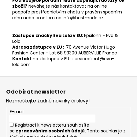
Potřebujete poradit?
Máte doplňující dotazy ke
zboží?
Neváhejte nás kontaktovat na online
podpoře prostřednictvím chatu v pravém spodním
rohu nebo emailem na
info@bestmoda.cz
Zástupce značky Eva Lola v EU:
Epsilonn - Eva &
Lola
Adresa zástupce v EU :
70 Avenue Victor Hugo
Fashion Center - Lot 68 93300 AUBERVILLIE France
Kontakt
na zástupce v EU :
serviceclient@eva-
lola.com
Z
á
Odebírat newsletter
p
Nezmeškejte žádné novinky či slevy!
a
t
E-mail
í
Registrací k newsletteru souhlasíte
se
zpracováním osobních údajů
.
Tento souhlas je z
Vaší strany kdykoliv odvolatelný.