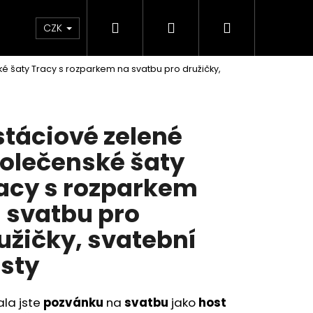
Hledat
Přihlášení
Nákupní
KOLEKCE SKLADEM - RYCHLÉ DODÁNÍ
Plavky
CZK
é šaty Tracy s rozparkem na svatbu pro družičky,
košík
stáciové zelené
olečenské šaty
acy s rozparkem
 svatbu pro
užičky, svatební
sty
Následující
ala jste
pozvánku
na
svatbu
jako
host