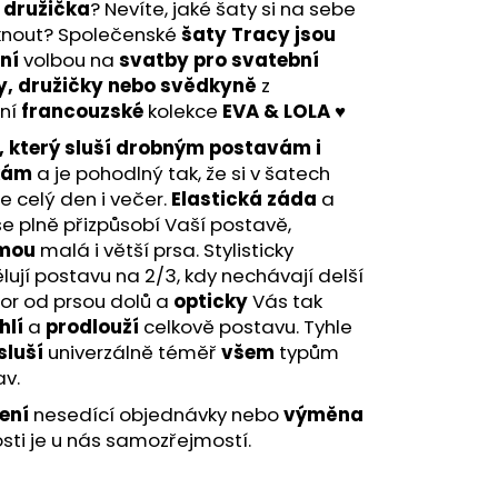
ETNÍ SPOLEČENSKÉ ŠATY
o
družička
? Nevíte, jaké šaty si na sebe
TNÍ ŠATY NA SVATBU
knout? Společenské
šaty Tracy jsou
ní
volbou na
svatby pro svatební
y, družičky nebo svědkyně
z
tní
francouzské
kolekce
EVA & LOLA
♥
h, který sluší drobným postavám i
kám
a je pohodlný tak, že si v šatech
te celý den i večer.
Elastická
záda
a
e plně přizpůsobí Vaší postavě,
mou
malá i větší prsa. Stylisticky
lují postavu na 2/3, kdy nechávají delší
or od prsou dolů a
opticky
Vás tak
hlí
a
prodlouží
celkově postavu. Tyhle
sluší
univerzálně téměř
všem
typům
av.
ení
nesedící objednávky nebo
výměna
osti je u nás samozřejmostí.