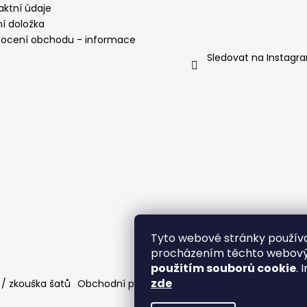
aktní údaje
ní doložka
ocení obchodu - informace
Sledovat na Instagr
Tyto webové stránky používa
procházením těchto webov
použitím souborů cookie
.
zde
/ zkouška šatů
Obchodní podmínky
Odstoupení od smlouvy /