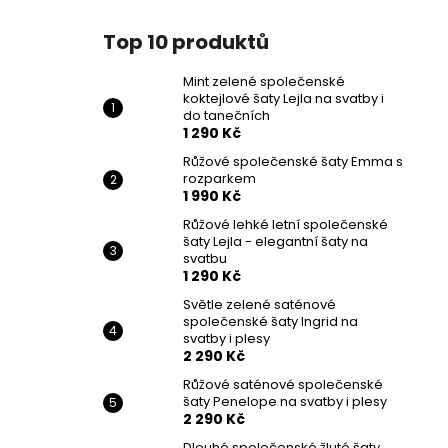
Top 10 produktů
Mint zelené společenské
koktejlové šaty Lejla na svatby i
do tanečních
1 290 Kč
Růžové společenské šaty Emma s
rozparkem
1 990 Kč
Růžové lehké letní společenské
šaty Lejla - elegantní šaty na
svatbu
1 290 Kč
Světle zelené saténové
společenské šaty Ingrid na
svatby i plesy
2 290 Kč
Růžové saténové společenské
šaty Penelope na svatby i plesy
2 290 Kč
Dlouhé společenské žluté šaty