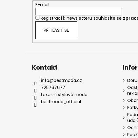
t
E-mail
í
Registrací k newsletteru souhlasíte se
zprac
PŘIHLÁSIT SE
Kontakt
Info
info
@
bestmoda.cz
Doru
725767677
Odst
rekl
Luxusní stylová móda
Obch
bestmoda_official
Fotky
Podm
údaj
Ochr
Použ