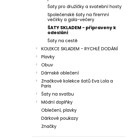
e
MINT ZELENÉ SPOLEČENSKÉ KOKTEJLOVÉ
ŠATY LEJLA NA SVATBY I DO TANEČNÍCH
Šaty pro družičky a svatební hosty
l
Společenské šaty na firemní
1 290 Kč
večírky a gala-večery
ŠATY SKLADEM - připraveny k
odeslání
Šaty na cestě
KOLEKCE SKLADEM - RYCHLÉ DODÁNÍ
Plavky
Obuv
Dámské oblečení
Značkové kolekce šatů Eva Lola a
Paris
Šaty na svatbu
Módní doplňky
Oblečení, plavky
Dárkové poukazy
Značky