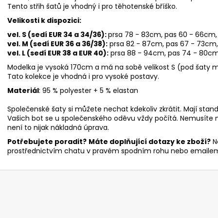
Tento střih šatů je vhodný i pro těhotenské bříško.
Velikosti k dispozici:
vel. S (sedí EUR 34 a 34/36):
prsa 78 - 83cm, pas 60
- 66cm,
vel. M (sedí EUR 36 a 36/38):
prsa 82 - 87cm, pas 67 - 73cm,
vel. L (sedí EUR 38 a EUR 40):
prsa 88 - 94cm, pas 74
- 80cm
Modelka je vysoká 170cm a má na sobě velikost S (pod šaty
Tato kolekce je vhodná i pro vysoké postavy.
Materiál
: 95 % polyester + 5 % elastan
Společenské šaty si můžete nechat kdekoliv zkrátit. Mají sta
Vašich bot se u společenského oděvu vždy počítá. Nemusíte mí
není to nijak nákladná úprava.
Potřebujete poradit?
Máte doplňující dotazy ke zboží?
N
prostřednictvím chatu v pravém spodním rohu nebo emaile