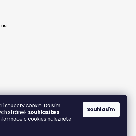
amu
jí soubory cookie. Dalším
Souhlasím
ých stránek
souhlasíte s
 Informace o cookies naleznete
 reklamace
Kontakty