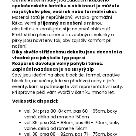
Černé
večerní
šaty jsou základem
každého
společenského šatníku a obléknout je můžete
na jakýkoliv ples, večírek nebo formální akci.
Materiál šatů je neprůhledný, vysoko-gramážní
látka, velmi
příjemný na nošení
s mírnou
elasticitou a zamilujete si je na první obléknutí.
Efekt střihu přes rameno s ozdobnými volánky a
pírky jsou navrženy tak, aby zajistily komfort při
nošení.
Díky skvěle střiženému dekoltu jsou decentní a
vhodné pro jakýkoliv typ poprsí.
Rozparek dovoluje volný pohyb i tanec.
Zapínání na zádech je na skrytý zip
Šaty jsou ideální na akce black tie, formal, creative
black tie, na večery, kde se předávají ceny a jiné
eventy, kam si potřebujete vzít reprezentativní šaty.
Při správné péči Vám vydrží v šatníku mnoho let.
Velikosti k dispozici:
vel. 34: prsa 80-84cm, pas 60 - 65cm, boky
volné, délka od ramene 150cm
vel. 36: prsa 84 - 88cm, pas 66 - 70cm, boky
volné, délka od ramene 151cm
vel. 38: prsa 88 - 92cm, pas 71 - 75cm, boky