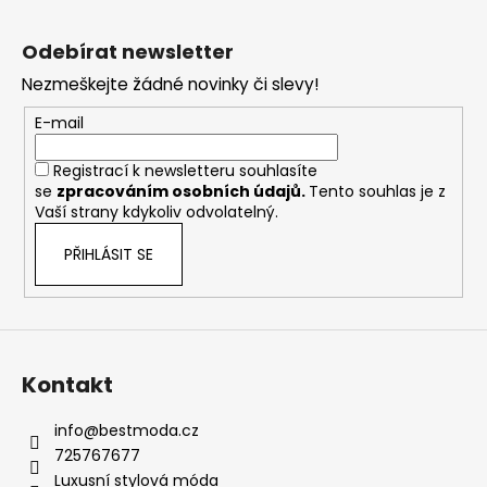
Z
á
Odebírat newsletter
p
Nezmeškejte žádné novinky či slevy!
a
t
E-mail
í
Registrací k newsletteru souhlasíte
se
zpracováním osobních údajů
.
Tento souhlas je z
Vaší strany kdykoliv odvolatelný.
PŘIHLÁSIT SE
Kontakt
info
@
bestmoda.cz
725767677
Luxusní stylová móda