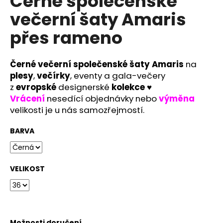
Černé společenské
č
u
večerní šaty Amaris
j
přes rameno
e
m
e
Černé večerní společenské šaty Amaris
na
plesy
,
večírky
, eventy a gala-večery
RŮŽOVÉ
z
evropské
designerské
kolekce
♥
KVĚTOVANÉ
Vrácení
nesedící objednávky nebo
výměna
SPOLEČENSKÉ
velikosti je u nás samozřejmostí.
ŠATY
EULALIE
NA
BARVA
SVATBU
PRO
DRUŽIČKY,
SVATEBNÍ
VELIKOST
HOSTY
I
SVĚDKYNĚ
1
890
Kč
Možnosti doručení