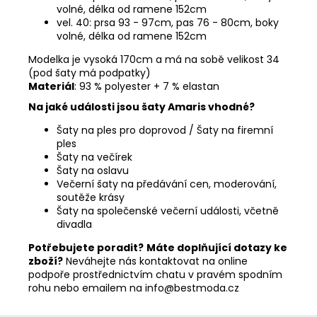
volné, délka od ramene 152cm
vel. 40: prsa 93 - 97cm, pas 76 - 80cm, boky
volné, délka od ramene 152cm
Modelka je vysoká 170cm a má na sobě velikost 34
(pod šaty má podpatky)
Materiál
: 93 % polyester + 7 % elastan
Na jaké události jsou šaty Amaris vhodné?
Šaty na ples pro doprovod / Šaty na firemní
ples
Šaty na večírek
Šaty na oslavu
Večerní šaty na předávání cen, moderování,
soutěže krásy
Šaty na společenské večerní události, včetně
divadla
Potřebujete poradit?
Máte doplňující dotazy ke
zboží?
Neváhejte nás kontaktovat na online
podpoře prostřednictvím chatu v pravém spodním
rohu nebo emailem na info@bestmoda.cz