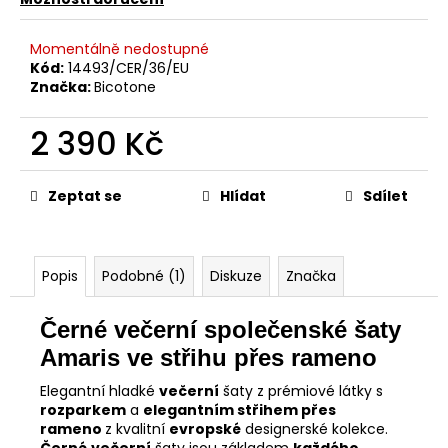
Momentálně nedostupné
Kód:
14493/CER/36/EU
Značka:
Bicotone
2 390 Kč
Měrná
cena:
Zeptat se
Hlídat
Sdílet
Popis
Podobné (1)
Diskuze
Značka
Černé večerní společenské šaty
Amaris ve střihu přes rameno
Elegantní hladké
večerní
šaty z prémiové látky s
rozparkem
a
elegantním střihem přes
rameno
z kvalitní
evropské
designerské kolekce.