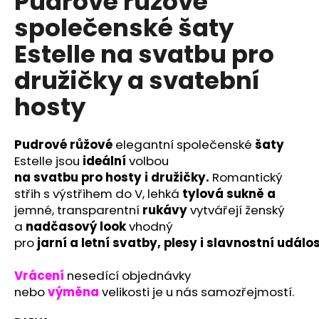
Pudrové růžové
č
u
společenské šaty
j
Estelle na svatbu pro
e
m
družičky a svatební
e
hosty
ŽLUTÉ
MIDI
Pudrové růžové
elegantní společenské
šaty
ŠATY
ADRIANA
Estelle jsou
ideální
volbou
S
na
svatbu
pro
hosty
i
družičky
.
Romantický
PÁSKEM
střih s výstřihem do V, lehká
tylová
sukně a
NA
SVATBY,
jemné, transparentní
rukávy
vytvářejí ženský
PROMOCE
a
nadčasový
look
vhodný
I
pro
jarní
a
letní
svatby
,
plesy
i
slavnostní
událos
OSLAVY
1
590
Vrácení
nesedící objednávky
Kč
nebo
výměna
velikosti je u nás samozřejmostí.