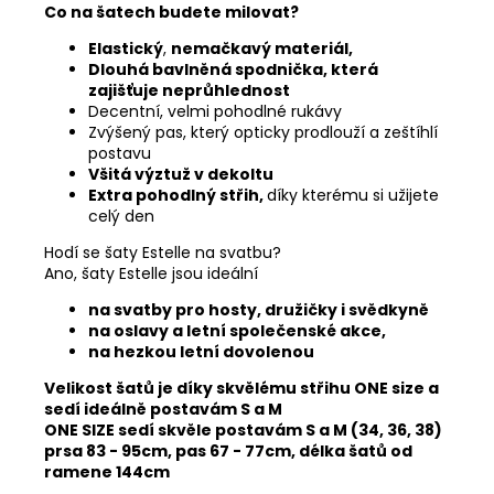
Co na šatech budete milovat?
Elastický
,
nemačkavý materiál,
Dlouhá bavlněná spodnička, která
zajišťuje neprůhlednost
Decentní, velmi pohodlné rukávy
Zvýšený pas, který opticky prodlouží a zeštíhlí
postavu
Všitá výztuž v dekoltu
Extra pohodlný střih,
díky kterému si užijete
celý den
Hodí se šaty Estelle na svatbu?
Ano, šaty Estelle jsou ideální
na svatby pro hosty, družičky i svědkyně
na oslavy a letní společenské akce,
na hezkou letní dovolenou
Velikost šatů je díky skvělému střihu ONE size a
sedí ideálně postavám S a M
ONE SIZE sedí skvěle postavám S a M (34, 36, 38)
prsa 83 - 95cm, pas 67 - 77cm, délka šatů od
ramene 144cm