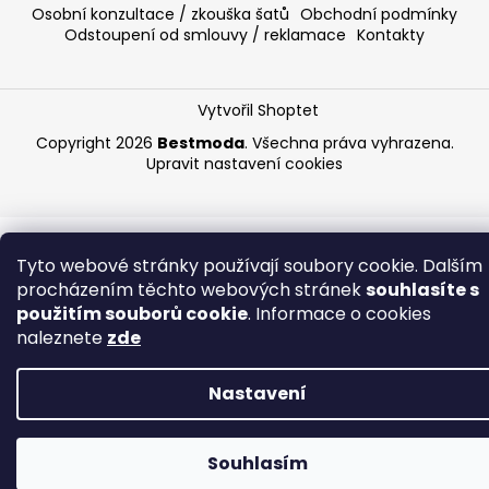
Osobní konzultace / zkouška šatů
Obchodní podmínky
Odstoupení od smlouvy / reklamace
Kontakty
Vytvořil Shoptet
Copyright 2026
Bestmoda
. Všechna práva vyhrazena.
Upravit nastavení cookies
Tyto webové stránky používají soubory cookie. Dalším
procházením těchto webových stránek
souhlasíte s
použitím souborů cookie
. Informace o cookies
naleznete
zde
Nastavení
20% sleva s kódem bestmoda20 na online objednávky do
Souhlasím
půlnoci 6.8. Doručení objednávky po ČR ZDARMA ♥