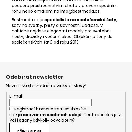
zboží?
Neváhejte nás kontaktovat na online
podpoře prostřednictvím chatu v pravém spodním
rohu nebo emailem na
info@bestmoda.cz
Bestmoda.cz je
specialista na společenské šaty
,
šaty na svatby, plesy a slavnostní události. V
nabídce najdete elegantní modely pro svatební
hosty, družičky i večerní akce. Oblékáme ženy do
společenských šatů od roku 2013.
Z
á
Odebírat newsletter
p
Nezmeškejte žádné novinky či slevy!
a
t
E-mail
í
Registrací k newsletteru souhlasíte
se
zpracováním osobních údajů
.
Tento souhlas je z
Vaší strany kdykoliv odvolatelný.
PŘIHLÁSIT SE