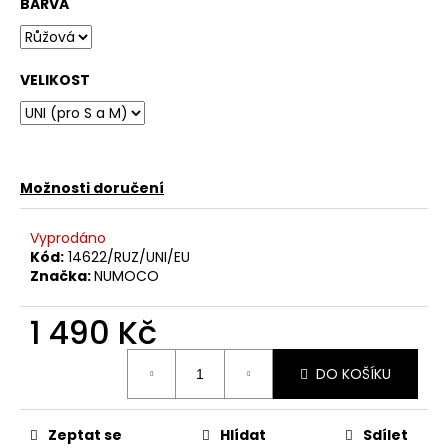
BARVA
VELIKOST
Možnosti doručení
Vyprodáno
Kód:
14622/RUZ/UNI/EU
Značka:
NUMOCO
1 490 Kč
Měrná
DO KOŠÍKU
cena:
Zeptat se
Hlídat
Sdílet