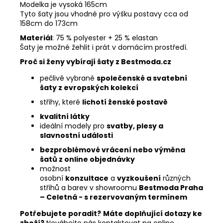
Modelka je vysoká 165cm
Tyto šaty jsou vhodné pro výšku postavy cca od
158cm do 173cm
Materiál
: 75 % polyester + 25 % elastan
Šaty je možné žehlit i prát v domácím prostředí.
Proč si ženy vybírají šaty z Bestmoda.cz
pečlivě vybrané
společenské a svatební
šaty z evropských kolekcí
střihy, které
lichotí ženské postavě
kvalitní látky
ideální modely pro
svatby, plesy a
slavnostní události
bezproblémové vrácení nebo výměna
šatů z online objednávky
možnost
osobní
konzultace
a
vyzkoušení
různých
střihů a barev v showroomu
Bestmoda Praha
– Celetná - s
rezervovaným termínem
Potřebujete poradit?
Máte doplňující dotazy ke