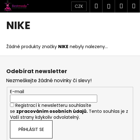
K
Přejít
Hledat
Náku
M
Přihlášen
CZK
na
o
obsah
Zpět
Zpět
košík
š
NIKE
í
C
k
o
Žádné produkty značky
NIKE
nebyly nalezeny...
p
o
Z
t
á
Odebírat newsletter
ř
p
Nezmeškejte žádné novinky či slevy!
e
a
b
t
E-mail
u
í
Registrací k newsletteru souhlasíte
j
se
zpracováním osobních údajů
.
Tento souhlas je z
e
Vaší strany kdykoliv odvolatelný.
t
PŘIHLÁSIT SE
e
n