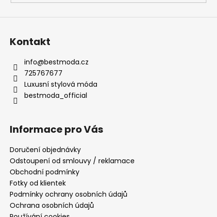
a
j
í
Kontakt
t
?
info
@
bestmoda.cz
725767677
Luxusní stylová móda
bestmoda_official
HLEDAT
Informace pro Vás
Doručení objednávky
D
Odstoupení od smlouvy / reklamace
o
Obchodní podmínky
p
Fotky od klientek
o
Podmínky ochrany osobních údajů
r
Ochrana osobních údajů
u
Používání cookies