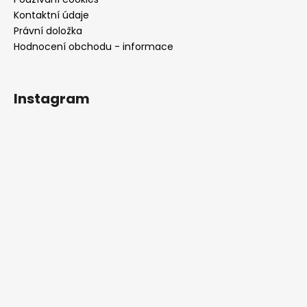
č
u
Kontaktní údaje
j
Právní doložka
e
Hodnocení obchodu - informace
m
e
Instagram
RŮŽOVÉ
SPOLEČENSKÉ
ŠATY
EMMA
S
ROZPARKEM
1
990
Kč