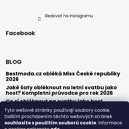
Sledovat na Instagramu
Facebook
BLOG
Bestmoda.cz obléká Miss České republiky
2026
Jaké šaty obléknout na letní svatbu jako
host? Kompletní průvodce pro rok 2026
Co si obléknout na svatbu jako host
Tyto webové stránky používají soubory cookie.
Dalším procházením těchto webových stránek
souhlasíte s použitím souborů cookie
. Informace
Osobní konzultace / zkouška šatů
Obchodní podmínky
Odstoupení od smlouvy / reklamace
Kontakty