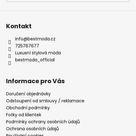
a
j
í
Kontakt
t
?
info
@
bestmoda.cz
725767677
Luxusní stylová móda
bestmoda_official
HLEDAT
Informace pro Vás
Doručení objednávky
D
Odstoupení od smlouvy / reklamace
o
Obchodní podmínky
p
Fotky od klientek
o
Podmínky ochrany osobních údajů
r
Ochrana osobních údajů
u
Používání cookies