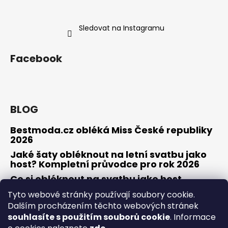
Sledovat na Instagramu
Facebook
BLOG
Bestmoda.cz obléká Miss České republiky
2026
Jaké šaty obléknout na letní svatbu jako
host? Kompletní průvodce pro rok 2026
Co si obléknout na svatbu jako host
Tyto webové stránky používají soubory cookie.
Dalším procházením těchto webových stránek
souhlasíte s použitím souborů cookie
. Informace
Osobní konzultace / zkouška šatů
Obchodní podmínky
Odstoupení od smlouvy / reklamace
Kontakty