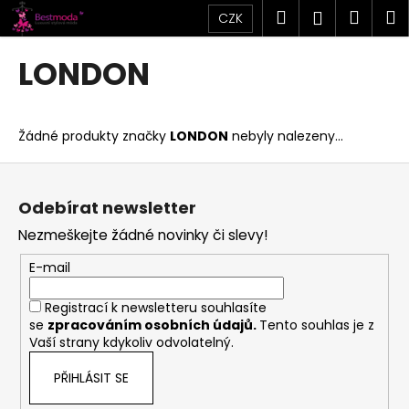
K
Přejít
Hledat
Náku
M
Přihlášen
CZK
na
o
obsah
Zpět
Zpět
košík
š
LONDON
í
C
k
o
Žádné produkty značky
LONDON
nebyly nalezeny...
p
o
Z
t
á
Odebírat newsletter
ř
p
Nezmeškejte žádné novinky či slevy!
e
a
b
t
E-mail
u
í
Registrací k newsletteru souhlasíte
j
se
zpracováním osobních údajů
.
Tento souhlas je z
e
Vaší strany kdykoliv odvolatelný.
t
PŘIHLÁSIT SE
e
n