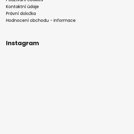
č
u
Kontaktní údaje
j
Právní doložka
e
Hodnocení obchodu - informace
m
e
Instagram
DLOUHÉ
SPOLEČENSKÉ
ŽLUTÉ
ŠATY
INGRID
NA
SVATBY
I
PLESY
2
290
Kč